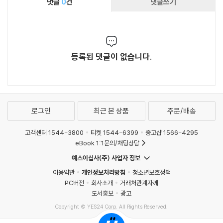
댓글
0
건
댓글쓰기
등록된 댓글이 없습니다.
로그인
최근 본 상품
주문/배송
고객센터 1544-3800
티켓 1544-6399
중고샵 1566-4295
eBook 1:1문의/채팅상담
예스이십사(주) 사업자 정보
이용약관
개인정보처리방침
청소년보호정책
PC버전
회사소개
거래처관계자께
도서홍보
광고
Copyright © YES24 Corp. All Rights Reserved.
MATOM12