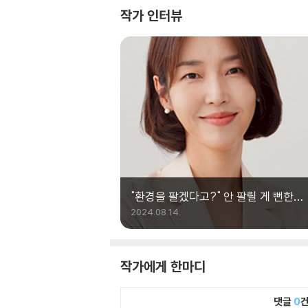
작가 인터뷰
"환경을 팔겠다고?" 안 팔릴 게 뻔한
시장에 뛰어든 경제지 기자
2024.08.14.
작가에게 한마디
댓글
0