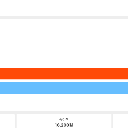
종이책
16,200
원