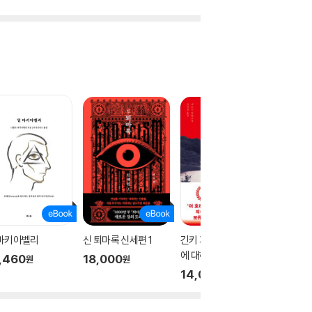
 마키아벨리
신 퇴마록 신세편 1
긴키 지방의 어느 장소
테오
에 대하여
,460
18,000
17,00
원
원
14,000
원