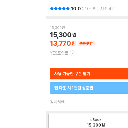
10.0
판매지수
42
11
15,300
원
15,300
13,770
쿠폰혜택가
YES포인트
사용 가능한 쿠폰 받기
앱 다운 시 1천원 상품권
결제혜택
eBook
15,300
원