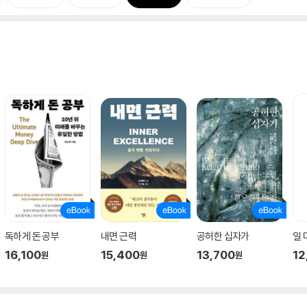
독하게 돈 공부
내면 근력
공허한 십자가
일
16,100
15,400
13,700
12
원
원
원