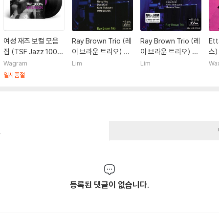
여성 재즈 보컬 모음
Ray Brown Trio (레
Ray Brown Trio (레
Et
집 (TSF Jazz 100%
이 브라운 트리오) -
이 브라운 트리오) -
스) 
Women) [2LP]
Some of My Best
Some of My Best
tr
Wagram
Lim
Lim
Wa
Friends Are… Sing
Friends Are… Sing
LP
일시품절
ers [Ultra HDCD]
ers [Ultra HDCD Li
mited Edition]
건
등록된 댓글이 없습니다.