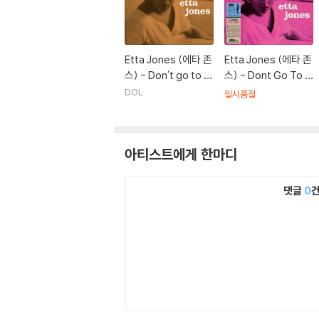
Etta Jones (에타 존
Etta Jones (에타 존
스) - Don't go to st
스) - Dont Go To S
rangers [오렌지 컬
trangers [LP]
DOL
일시품절
러 LP]
아티스트에게 한마디
댓글
0