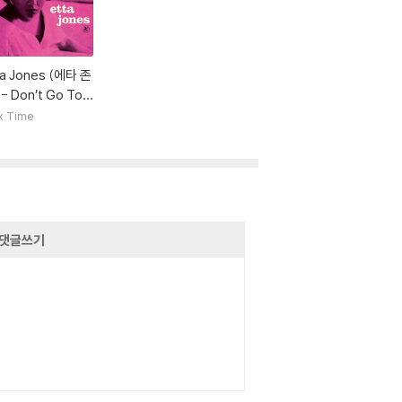
ta Jones (에타 존
- Don’t Go To S
angers [핑크 컬러
x Time
]
댓글쓰기