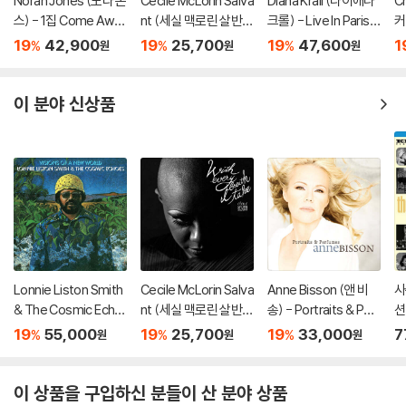
Norah Jones (노라 존
Cecile McLorin Salva
Diana Krall (다이애나
C
스) - 1집 Come Awa
nt (세실 맥로린 살반
크롤) - Live In Paris
커)
y With Me (20th Ann
트) - With Every Bre
[2LP]
g
19
42,900
19
25,700
19
47,600
1
%
%
%
원
원
원
iversary)[LP]
ath I Take
P
이 분야 신상품
Lonnie Liston Smith
Cecile McLorin Salva
Anne Bisson (앤 비
사
& The Cosmic Echo
nt (세실 맥로린 살반
송) - Portraits & Perf
션
es (로니 리스턴 스미
트) - With Every Bre
umes
19
55,000
19
25,700
19
33,000
7
%
%
%
원
원
원
스 앤 더 코스믹 에코
ath I Take
즈) - Visions Of A Ne
w World [LP]
이 상품을 구입하신 분들이 산 분야 상품