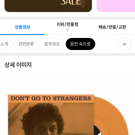
리뷰/한줄평
상품정보
배송/반품/교환
0
 소개
관련분류
품목정보
음반 속으로
상세 이미지