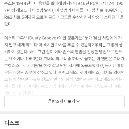
존스는 1944년부터 음반을 발매해 왔지만(1946년 RCA에서 12곡, 195
7년 킹 레코드에서 앨범 발매), 이 앨범의 타이틀곡이 팝 차트 40위권에,
R&B 차트 5위까지 오르며 골드 레코드를 수상하면서 단숨에 스타덤에 올
랐다.
더스티 그루브(Dusty Groove)의 한 평론가는 "누가 '낯선 사람에게 가
지 말고 내게 와'보다 더 섹시한 가사를 부를 수 있을까? 우리는 그렇게 생
각하지 않는다. 바로 그런 점이 에타 존스의 앨범을 진정한 명반으로 만드
는 요소이다. 1960년대 그녀의 최고작 중 하나로 꼽히는 이 앨범은 그녀가
보컬리스트로서 기량을 한껏 갈고 닦던 시기에 녹음되었지만, 동시에 흥미
로운 개성도 충분히 갖추고 있다. 프랭크 웨스, 로이 헤인즈, 리처드 와이언
즈 등이 참여한 소규모 밴드의 반주와 함께, 앨범은 편안하고 재즈풍의 분
위기를 자아내며 에타 존스 커리어에서 단연 돋보이는 작품으로 자리매김
했다."라고 평했다.
음반소개 더보기
다운비트(DownBeat)의 존 티넌은 존스에 대해 "많은 '재즈' 가수 지망생
들이 본받을 만한 진정한 재즈적 접근 방식을 가지고 있어 그녀의 음악을
듣는 것은 보람 있는 경험이다... 존스의 스타일이 빌리 홀리데이의 레이디
디스크
데이와 명백히 유사함에도 불구하고, 그녀는 충분히 자신만의 색깔을 지니