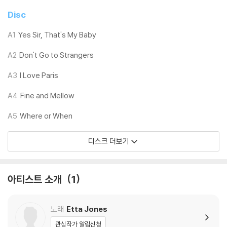
고 있어 앞으로 큰 성공을 거둘 수 있을 것이다." 라고 평했다.
Disc
Etta Jones - vocals
A1
Yes Sir, That's My Baby
Frank Wess - flute, tenor saxophone
A2
Don't Go to Strangers
Richard Wyands - piano
Skeeter Best - guitar
A3
I Love Paris
George Duvivier - bass
Roy Haynes - drums
A4
Fine and Mellow
A5
Where or When
LP 구매시 참고 사항 안내드립니다.
디스크 더보기
※ 재킷/구성품/포장 상태
1) 제작/배송 과정에 따라 경미한 재킷 주름, 모서리 눌림, 갈라짐이 발생
할 수 있으며 속지(이너 슬리브)는 디스크와의 접촉으로 인해 갈라질 수
아티스트 소개
1
있습니다.
외관상 불량 확인되는 상품을 개봉 시엔 반품/교환 처리 불가합니다.
2) 디스크 라벨은 공정상 매끄럽게 부착되지 않을 수도 있으며 겉포장 비
노래
Etta Jones
닐은 품질보증대상이 아닙니다.
관심작가 알림신청