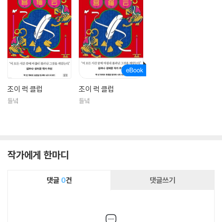
조이 럭 클럽
조이 럭 클럽
들녘
들녘
작가에게 한마디
댓글
0
건
댓글쓰기