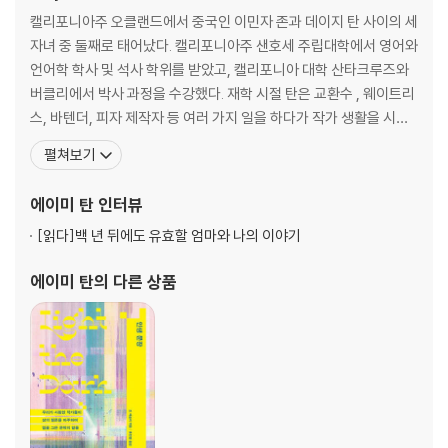
을 어렴풋하게나마 이해하게 되는 순간에 도달한다.
안메이 슈의 이야기: 까치들
캘리포니아주 오클랜드에서 중국인 이민자 존과 데이지 탄 사이의 세
이들의 이야기는 우리에게 질문한다. 딸은 정말 엄마의 자리에 앉아, 온전
잉잉 세인트 클레어의 이야기: 나무 사이에서 기다리며
자녀 중 둘째로 태어났다. 캘리포니아주 샌호세 주립대학에서 영어와
히 엄마의 입장이 되어볼 수 있을까? 과거에 엄마를 살게 했던 소망이 오늘
린도 종의 이야기: 두 얼굴
언어학 학사 및 석사 학위를 받았고, 캘리포니아 대학 산타크루즈와
의 딸을 살아가게 하는 생명력이 될 수 있을까? 소설 『조이 럭 클럽』에서
징메이 우의 이야기: 두 장의 티켓
버클리에서 박사 과정을 수강했다. 재학 시절 탄은 교환수 , 웨이트리
그 실마리를 찾을 수 있다.
스, 바텐더, 피자 제작자 등 여러 가지 일을 하다가 작가 생활을 시작
했다. 프리랜서 비즈니스 작가로서 AT&T , IBM , Bank of Americ
펼쳐보기
어머니에서 딸에게로 이어져온 삶의 역사
a , Pacific Bell 등에서 가명으로 프로젝트를 진행하며 주 90시간씩
그 모든 이야기 속에서 빛나고 있는 소망과
일하곤 했다. 1985년부터 첫 소설인 『조이 럭 클럽』을 쓰기 시작했
에이미 탄
인터뷰
넘쳐 흐르는 해류처럼 강인한 생명력
다. 단편
[읽다]
백 년 뒤에도 유효할 엄마와 나의 이야기
총 4장으로 이루어지는 소설은 네 명의 딸과 세 엄마의 시점이 교차하는
방식으로 서술된다. 세상을 떠난 엄마 수위안의 이야기는 그의 딸 징메이
에이미 탄
의 다른 상품
의 시점에서 서술된다. 수위안은 과거 중국에서 전쟁 중 난리통에 잃어버
린 두 딸을 평생 찾아 헤맸다. 그리고 엄마가 죽고 없는 이제, 징메이는 엄
마의 두 딸이 중국에 살아 있다는 소식을 듣게 된다.
웨벌리는 태어난 이래로 줄곧 엄마와 마치 체스를 하듯 수싸움을 벌여왔던
것 같다고 생각한다. 엄마는 흑이고 그는 백이다. 웨벌리가 아무리 전략을
짜도 말판을 건너 나를 향해 거침없이 진군해 오는 엄마 앞에서는 속수무
책이다. 차이나타운에서 태어난 ‘위대한 미국의 최연소 체스 챔피언’이었