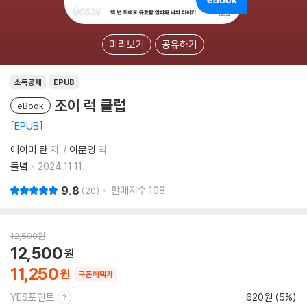
미리보기
공유하기
소득공제
EPUB
조이 럭 클럽
eBook
EPUB
에이미 탄
저
이문영
역
들녘
2024.11.11.
9.8
판매지수
108
20
12,500
원
12,500
11,250
쿠폰혜택가
YES포인트
620원 (5%)