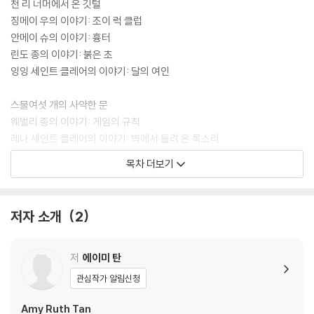
은 날들과 앞으로 찾아올 더더욱 좋은 날들에 대하여. 비록 가슴속에는 중
천 리 너머에서 온 깃털
국에서 겪은 가슴 아픈 사연들이 켜켜이 쌓여 있었으나, 그 희망과 기쁨이
징메이 우의 이야기: 조이 럭 클럽
있었기에 살 수 있었다.
안메이 슈의 이야기: 흉터
그리고 “이제 여자는 늙었다. 그리고 여자에게는 딸이 있다.” 엄마의 바람
린도 종의 이야기: 붉은 초
대로 제대로 된 미국식 영어를 구사하고 “슬픔보다는 코카콜라를 더 많이
잉잉 세인트 클레어의 이야기: 달의 여인
마시며 자란” 딸, 엄마의 사연을 알지 못하고, 중국과 미국이라는 두 정체
성 사이에서 다소 혼란스러워하며 살아가고 있는 딸이. 엄마는 딸이 중국
스물여섯 개의 사악한 문
과 미국의 좋은 점만을 추려 제 것으로 삼기를 바랐으나 그 두 가지가 조화
웨벌리 종의 이야기: 게임의 규칙
를 이루기란 그리 쉬운 일이 아니라는 사실을 미처 알지 못했다.
레나 세인트 클레어의 이야기: 벽에서 들려 온 목소리
한편 미국에서 나고 자란 딸은 중국에서 온 엄마를 다 이해하지 못한다. 그
로즈 슈 조던의 이야기: 반반
목차 더보기
때까지도 엄마가 딸에게 차마 자신의 사연을 제대로 말해주지 못했던 까닭
징메이 우의 이야기: 두 부류
이다. 그것들은 모두 너무나도 아프고 슬픈 이야기들이었으므로. 그래서
이제 딸의 눈에 비친 엄마는 “가게 주인들과 옥신각신하며 물건 값을 깎고,
미국식 해석
저자 소개
2
공공장소에서 이를 쑤시고, 레몬색과 연분홍은 겨울옷으로 좋은 색이 아니
레나 세인트 클레어의 이야기: 밥풀 남편
라는 것을 모르는” ‘기인’일 뿐이다. 엄마가 중국어로 말하는 것을 견딜 수
웨벌리 종의 이야기: 사방
없지만, 엉터리 영어로 무언가 설명하려 드는 것도 한심스럽다. 엄마와 딸
로즈 슈 조던의 이야기: 나무가 없는 사주
저
에이미 탄
은 마치 서로 다른 언어를 쓰는 것만 같고, 실제로도 그랬다. 엄마가 중국어
징메이 우의 이야기: 최고로 좋은 것
관심작가 알림신청
로 말하면 딸은 영어로 대답했으니까. 하지만 삶의 중요한 시기와 여러 혼
란스러운 순간들 속에서는 어김없이 엄마를 생각하고 마침내 엄마의 진실
서녘 하늘의 황태후
Amy Ruth Tan