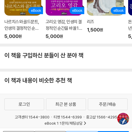
나르치스와 골드문트,
고리오 영감, 인생의 결
리즈
돈
인생의 결정적인 순간
정적인 순간을 바꿀 10
년
1,500
원
을 바꿀 100책
0책
순
5,000
5,000
5
원
원
이 책을 구입하신 분들이 산 분야 책
이 책과 내용이 비슷한 추천 책
로그인
최근 본 상품
주문/배송
고객센터 1544-3800
티켓 1544-6399
중고샵 1566-4295
eBook 1:1문의/채팅상담