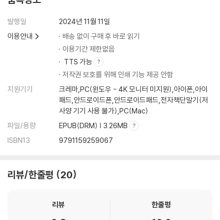
결국 모든 이야기가 하나로 통하고 있음을 깨닫게 된다. 나아가 이들의 이
야기는 결코 픽션에 머물지 않고, 현실을 살아가는 우리의 삶과도 연결된
발행일
2024년 11월 11일
다. 결국 『조이 럭 클럽』은 여성의 계보로 이어져 내려온 삶의 역사다.
이용안내
배송 없이 구매 후 바로 읽기
이용기간 제한없음
천 리 너머에서 온 깃털과
눈물을 마시고 살아가는 까치,
TTS 가능
금색 면과 검은 면을 동시에 지닌 호랑이가 살아가는
저작권 보호를 위해 인쇄 기능 제공 안함
인생이라는 신화의 세계
지원기기
크레마,PC(윈도우 - 4K 모니터 미지원),아이폰,아이
패드,안드로이드폰,안드로이드패드,전자책단말기(저
『조이 럭 클럽』을 쓴 작가 에이미 탄은 엄마의 인생을 이해하는 순간, 작가
사양 기기 사용 불가),PC(Mac)
로서의 삶이 열렸다고 회고한다. 우리의 삶은 그 자체로 이 세상 모든 이야
파일/용량
EPUB(DRM) | 3.26MB
기가 살아 숨 쉬는 보고이자, 파도처럼 강한 힘이 도사리고 있는 신비의 세
ISBN13
9791159259067
계이기 때문일 것이다.
소설은 ‘천 리 너머에서 온 깃털’ ‘연못을 들여다보던 어린 소녀가 자라 엄
마가 되고 다시 그 딸이 연못을 들여다볼 때까지 그 속에 살았다는 거북이’
리뷰/한줄평
20
‘눈물을 마시고 자란다는 까치’ ‘모든 삶을 집어삼켜버리는 강과 그런 강의
흐름까지 바꾸는 바람’ ‘자신의 금색 면을 숨기며 나무 사이에 숨은 호랑이’
등 여러 동양 신화적 모티프를 차용한다. 그 위에 이 세상에서 제일 강인한
리뷰
한줄평
여자들의 이야기가 날실과 씨실처럼 하나로 얽혀든다. 그렇게 이루어낸 생