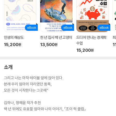
인생의 해상도
천 년 집사 백 년 고양이
드디어 만나는 경제학
최
수업
15,200
13,500
1
원
원
15,200
원
소개
그리고 나는 마작 테이블 앞에 앉아 있다.
본래 우리 엄마의 자리였던 동쪽,
모든 것이 시작한다는 그곳에”
김하나, 정혜윤 작가 추천
백 년 뒤에도 유효할 엄마와 나의 이야기, 『조이 럭 클럽』