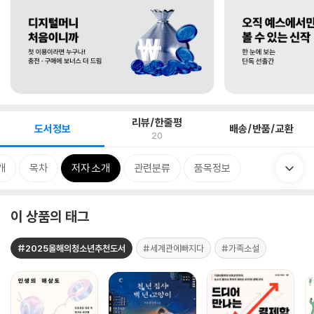
리뷰/한줄평
도서정보
배송/반품/교환
20
개
목차
저자 소개
관련분류
품목정보
이 상품의 태그
#2025올해의청소년추천도서
#세계관에빠지다
#가족소설