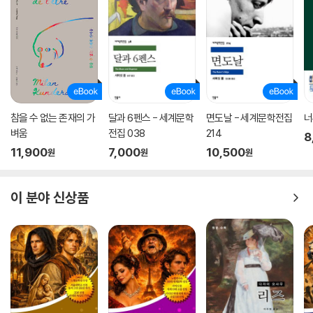
참을 수 없는 존재의 가
달과 6펜스 - 세계문학
면도날 - 세계문학전집
너
벼움
전집 038
214
8
11,900
7,000
10,500
원
원
원
이 분야 신상품