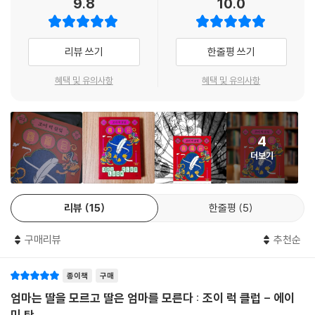
9.8
10.0
이라는 무엇보다 강렬한 신화가 우리에게 진한 감동을 전한다. 깊은 영감
과, 삶을 정면으로 직시하고 다시 계속 살아내게 하는 힘이 바로 『조이 럭
클럽』에 있다.
리뷰 쓰기
한줄평 쓰기
혜택 및 유의사항
혜택 및 유의사항
4
더보기
리뷰
15
한줄평
5
구매리뷰
추천순
종이책
구매
엄마는 딸을 모르고 딸은 엄마를 모른다 : 조이 럭 클럽 - 에이
미 탄