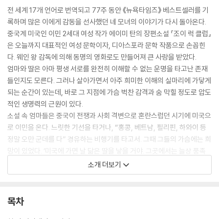
전 세계 17개 언어로 번역되고 77주 동안 《뉴욕타임즈》 베스트셀러를 기
록하며 많은 이에게 감동을 선사했던 네 모녀의 이야기가 다시 돌아온다.
중국계 미국인 이민 2세대 여성 작가 에이미 탄의 장편소설 『조이 럭 클럽』
은 오늘까지 대표적인 여성 문학이자, 디아스포라 문학 작품으로 손꼽힌
다. 웨인 왕 감독에 의해 동명의 영화로도 만들어져 큰 사랑을 받았다.
엄마와 딸은 아마 평생 서로를 완전히 이해할 수 없는 운명을 타고난 존재
들인지도 모른다. 그러나 살아가면서 아주 희미한 이해의 실마리에 가닿게
되는 순간이 있는데, 바로 그 지점에 가슴 벅찬 감격과 숨 막힐 정도로 압도
적인 생명력의 근원이 있다.
소설 속 엄마들은 중국이 전쟁과 사회 격변으로 혼란스럽던 시기에 미국으
로 이민을 온다. 느릿한 기선을 타거나, “홍콩, 베트남, 필리핀, 하와이 등
정말 오만 군데를 다” 경유하는 비행기를 타고서. 그때 그들의 가슴에는 희
망이 있었다. ‘미국에 가면 날 닮은 딸을 낳을 거야. 그곳에서는 늘상 풍족
할 테니 슬픔으로 배 채울 일이 없고, 그 애를 얕잡아볼 사람도 없어. 그 애
소개 더보기
가 완벽한 미국식 영어만 하게끔 가르칠 테니까.’
‘조이 럭 클럽’은 그렇게 중국에서 미국으로 건너온 엄마들의 마작 모임이
다. 조이 럭 클럽에서 그들은 배 터지게 먹고, 웃고, 마작을 한다. 다시 배 터
목차
지게 먹고, 웃고, 세상에서 가장 즐거운 이야기를 나눈다. 지나간 과거의 좋