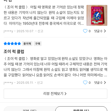
＜조이 럭 클럽＞. 어릴 때 영화로 본 기억은 있는데 정확
한 내용은 기억이 나지 않는다. 원작 소설이 있는지도 모
르고 있다가 작년에 출간되었을 때 구입해 이제야 읽었
다. 이야기는 1950년대 전후에 중국에서 미국으로 이민
온 네 여자와 1980년대 생인 그들의 딸들을 중심으로 진
j****y
2025.10.07.
신고
0
댓글
0
행된다. 수위안 우와 징메이 우(준), 안메이 슈와 로즈 슈
조던, 린도 종과 웨벌리 종, 잉잉 세인트 클레
종이책
구매
조이 럭 클럽
＜조이 럭 클럽＞. 영화로 알고 있었는데 원작 소설도 있었구나. 영화는 아
주 어릴 때 본 기억이 있는데 너무 어릴 때라서 구체적인 내용은 전혀 기억
나지 않는다. 그래서 이참에 원작 소설도 읽고 영화도 읽어볼 생각으로 책
을 구입했다. 읽어보니 요즘 읽어도 손색이 없다. 아니 어떤 의미에서는 서
구 세계로 이민 간 아시아 여성들의 삶을 조명한다는 점에서 ＜크레이지
j****y
2025.05.11.
신고
0
댓글
0
리치 아시안＞
리뷰 전체보기