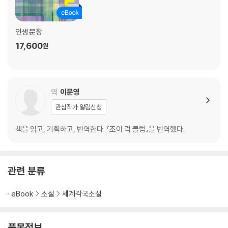
던 어린 시절부터 세무 전문 변호사가 된 지금까지 쭉. 하지만 사실 그의 엄
마 린도가 바라는 것은 그저 딸이 자신의 이야기를 정확히 이해해주는 것
인생 문장
뿐이다.
17,600
원
로즈는 어느 날 갑자기 남편으로부터 이혼을 통보받고 혼란스러워한다. 엄
마 안메이는 그런 딸에게 충고한다. 네 생각을 똑바로 말해야 한다고. 그러
지 않으면 주어진 기회를 영영 잃어버리게 된다고. 자신도 어린 날 하마터
면 그렇게 될 뻔했기에 잘 알고 있다고.
역
이문영
레나의 결혼 생활은 위태롭다. 연애 시절부터 ‘더치페이 아닌 더치페이’를
관심작가 알림신청
했던 그들은 결혼 뒤에도 그 원칙을 철저히 고수하고 있다. 레나는 가계부
를 들여다보며 생각한다. ‘남편이 이번 주에 차량용품을 사는 데 100달러
책을 읽고, 기획하고, 번역한다. 『조이 럭 클럽』을 번역했다.
를 썼으니 내가 50달러를 줘야겠네. 아, 내가 50달러어치 원예용품을 샀
으니까 25달러만 줘도 되겠구나.’ 비록 남편의 연봉이 레나보다 일곱 배나
높지만, 모든 비용을 철저히 반반씩 내는 것이 ‘공평’이니까. 레나는 어느
순간부터 이 생활에 이유 모를 회의를 느끼면서도 어찌할 바를 알지 못해
관련 분류
힘들어한다. 범띠 엄마 잉잉은 그 모습을 보며 다짐한다. 스스로도 외면해
왔던 아픈 과거를 딸에게 모두 들려주겠다고. 그로써 딸에게 범의 기운을
eBook
소설
세계각국소설
일깨워주겠노라고.
네 모녀의 이야기를 인물별로 각각 들려주는 구성을 취하지만, 읽다 보면
품목정보