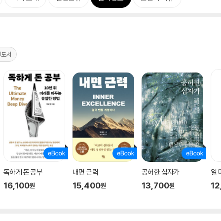
천도서
독하게 돈 공부
내면 근력
공허한 십자가
일
16,100
15,400
13,700
12
원
원
원