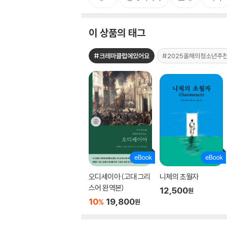
이 상품의 태그
#크레마클럽에있어요
#2025올해의청소년추
오디세이아 (고대 그리
니체의 초월자
스어 완역본)
12,500
원
10
19,800
%
원