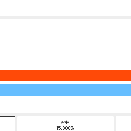
종이책
15,300
원