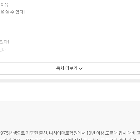
 이유
을 쓸 수 있다!
있다!
진다
나 쓸 수 있다
목차 더보기
칙’을 익히는 과목
하는 이유
어져 있다
다
다
아도 된다
1975년생으로 기후현 출신. 니시야마토학원에서 10년 이상 도쿄대 입시 대비 