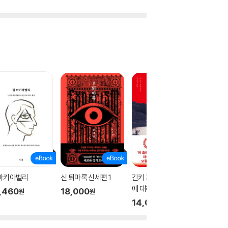
 마키아벨리
신 퇴마록 신세편 1
긴키 지방의 어느 장소
테오
에 대하여
,460
18,000
17,00
원
원
14,000
원