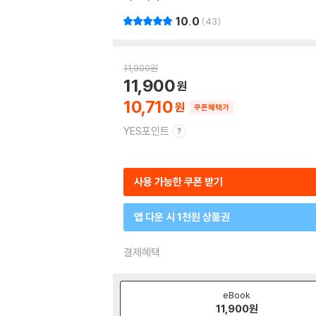
10.0
43
11,900
원
11,900
10,710
쿠폰혜택가
YES포인트
사용 가능한 쿠폰 받기
앱 다운 시 1천원 상품권
결제혜택
eBook
11,900
원