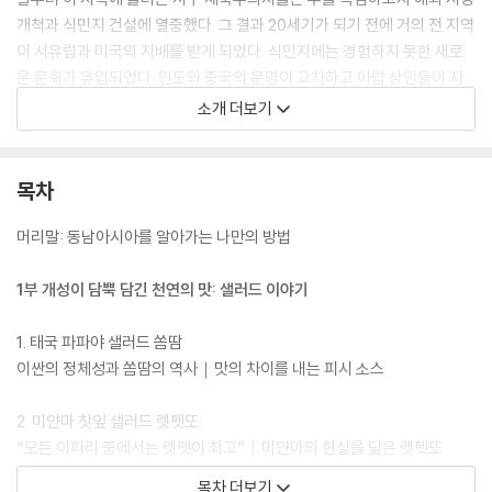
개척과 식민지 건설에 열중했다. 그 결과 20세기가 되기 전에 거의 전 지역
이 서유럽과 미국의 지배를 받게 되었다. 식민지에는 경험하지 못한 새로
운 문화가 유입되었다. 인도와 중국의 문명이 교차하고 아랍 상인들이 자
유롭게 드나들던 지역에 유럽 문화까지 더해지니 하나의 문명이나 구조로
소개 더보기
이해하기가 어려워졌다. 매혹적이지만 복잡하고 낯선 동남아시아의 역사
와 문화를 보다 쉽고 즐겁게 배울 수 있는 방법은 무얼까? 저자는 그 나라
의 음식을 배우고 먹는 것이 곧 그곳의 역사와 문화를 알아 가는 과정이라
목차
고 생각했다. 그래서 오랫동안 각지의 고유 음식을 직접 요리하고 맛보고
주변의 소중한 사람들과 나누었던 경험, 그리고 그 음식을 둘러싼 역사적·
머리말: 동남아시아를 알아가는 나만의 방법
문화적 배경을 생생한 사진과 함께 한 권의 책에 담았다.
1부 개성이 담뿍 담긴 천연의 맛: 샐러드 이야기
한국과 동남아는 다방면으로 밀접한 관계를 맺고 있으며 앞으로 교류는 더
욱 확대될 것이다. 동남아는 6억 인구를 자랑하는 거대 시장이자 투자 파
1. 태국 파파야 샐러드 쏨땀
트너이며, 한국인이 가장 많이 찾는 여행지 중 하나다. 무엇보다 우리나라
이싼의 정체성과 쏨땀의 역사｜맛의 차이를 내는 피시 소스
에는 수많은 동남아 출신 외국인이 체류하고 있다. 하지만 우리는 동남아
시아에 대해 얼마나 알고 있을까? 이 책에서 소개하는 24가지 동남아 대
2. 미얀마 찻잎 샐러드 렛펫또
표 음식에는 독특한 산지 재료와 각종 향신료가 빚어내는 맛만큼이나 저마
“모든 이파리 중에서는 렛펫이 최고”｜미얀마의 현실을 닮은 렛펫또
다의 역사와 문화, 그 안에서 살아가는 사람들의 삶이 녹아 있다. 태국, 필
목차 더보기