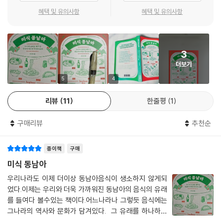
쌈에 싸서 먹는 베트남식 전병 요리｜경제 개혁 ‘도이 머이’와 길거리 음식
시아, 말레이시아, 싱가포르 간 ‘나씨고렝 종주국’ 논쟁이 불거졌다. 세 나
혜택 및 유의사항
혜택 및 유의사항
반쎄오
라는 오랫동안 종교와 음식 등을 공유하는 말레이 문화권에 속한다. 그러
다가 서구 제국주의의 식민화로 강제 분할되었다. 인도네시아는 네덜란드
22. 미얀마 호떡 쁠라따
의 식민지, 말레이시아와 싱가포르는 영국의 식민지가 되어 서로 다른 정
3
다양한 재료와 레시피가 있는 변신의 귀재｜빠라타와 쁠라따, 인도와 미
체성을 키우게 된 것이다. 그러므로 이 종주국 논쟁은 원래 하나였던 문화
더보기
얀마
권이 분리되면서 생긴 필연적인 현상인지도 모른다. 하지만 동남아시아의
역사를 알게 되면 이러한 종주국 개념 자체가 무의미하고 많은 요리가 각
5
4
23. 태국 찹쌀 디저트 카오니아오 마무앙
자의 사정에 맞게 발전 계승해 온 ‘모두의 음식’임을 알 수 있다.
리뷰
11
한줄평
1
동남아시아 찹쌀 요리의 기원｜참을 수 없는 달콤함의 유혹, 카오니아오
마무앙｜형형색색 찹쌀밥에 담긴 동남아 문화
태국의 ‘껭 키아오 완’은 암울함과는 거리가 먼, 희망을 품은 음식이다. 193
구매리뷰
추천순
2년 태국은 인민당 혁명을 통해 절대 군주제를 폐지하고 입헌 군주제로 전
24. 필리핀 빙수 할루할로
환했다. 태국에서 초록색은 ‘새로움’을 의미한다. 태국 사람들은 약초와 초
알록달록 할루할로에 담긴 교류의 역사｜‘제국의 용광로’ 필리핀의 음식
종이책
구매
록색 고추, 그리고 새로운 미래에 대한 희망을 재료 삼아 ‘그린 커리’를 만
문화가 말해주는 것｜마치지 못한 숙제, 남은 이야기들
들었다. 덕분에 태국 사람들은 껭 키아오 완을 먹으며 달콤한 내일을 꿈꿀
미식 동남아
수 있었다.
우리나라도 이제 더이상 동남아음식이 생소하지 않게되
감사의 말
었다.이제는 우리와 더욱 가까워진 동남아의 음식의 유래
필리핀의 대표 디저트 ‘할루할로’는 우리나라의 빙수와 닮았다. 열대에 속
를 들여다 볼수있는 책이다.어느나라나 그렇듯 음식에는
하는 필리핀에 얼음 디저트가 생긴 이유는 무엇일까? 필리핀은 해양 국가
그나라의 역사와 문화가 담겨있다. 그 유래를 하나하나