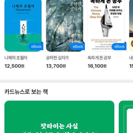
니체의 초월자
공허한 십자가
독하게 돈 공부
내
12,500
13,700
16,100
1
원
원
원
카드뉴스로 보는 책