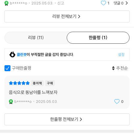
로서 중국인, 말레이인, 아랍인, 일본인들과 교류하고 있었다. 그러다가 15
찾으면 정말 재미있는 이야기가 된다. 그재미를 미식 동
b******o
2025.05.03.
신고
1
댓글
0
남아에서 찾아보자.
65년부터 1898년까지 스페인의 지배를 받았고 이후에는 미국의 식민지
가 되었다. 일본인 이주민들은 스페인의 ‘메리엔다(merienda)’라는 간식
리뷰 전체보기
문화와 미국의 냉동 기술을 더해 ‘몽고야’라는 빙수를 만들어 팔았는데 이
것이 현지화되면서 할루할로가 되었다. 이처럼 할루할로에는 ‘제국의 용광
로’라 불리는 필리핀만의 독특한 역사가 담겨 있다.
리뷰
11
한줄평
1
필리핀의 볶음면 ‘빤싯’, 태국의 바질 볶음 ‘팟 끄라파오’, 미얀마의 생선 수
클린봇
이 부적절한 글을 감지 중입니다.
설정
프 ‘모힝가’…
다양성과 화합의 정신이 담긴 문화의 맛
구매한줄평
추천순
음식은 문화의 용광로다. 한자 문명권으로 묶인 한국, 중국, 일본과 달리 동
종이책
구매
남아시아는 민족, 언어, 풍습 등이 매우 다양하다. 예를 들면 1만 7000여
음식으로 동남아를 느껴보자
개의 섬으로 이루어진 인도네시아에는 2억 7500만 명이 300여 개의 언
어를 사용하는 1300여 종족으로 나뉘어 살기 때문에 단일한 역사와 문화
b******o
2025.05.03.
0
를 공유하는 것이 중요하다. 그래서 동남아 문화의 가장 큰 특징 중 하나는
바로 다양성과 화합이다. 그리고 이는 음식에서도 쉽게 발견할 수 있다.
한줄평 전체보기
1945년 8월 17일 인도네시아 반식민주의 민족주의 지도자였던 수카르노