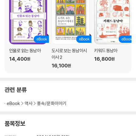
8. 인도네시아 볶음면 미고렝
마자파힛 비문에 새겨진 이름｜‘한 봉지의 행복’이 담긴 서민 음식
9. 필리핀 볶음면 빤싯
중국의 면에 스페인의 문화를 더한 국민 요리｜필리핀 역사의 한 가닥, 빤
싯
인물로 읽는 동남아
도시로 보는 동남아시
키워드 동남아
10. 싱가포르-말레이시아 커리 국수 락사
아사 2
14,400
16,800
원
원
이주민과 현지인의 만남이 낳은 혼종 요리｜생선으로 맛을 낸 아쌈 락사
16,100
원
와 페낭 락사｜코코넛 밀크로 만드는 뇨냐 락사와 카통 락사
3부 국적과 인종을 뛰어넘는 아시아의 맛: 볶음밥 이야기
관련 분류
11. 미얀마 볶음밥 터민쬬
eBook
역사
풍속/문화이야기
인도식도 아닌 중국식도 아닌 미얀마식｜시대에 따라 변해온 알록달록 터
민쬬
품목정보
12. 인도네시아 볶음밥 나씨고렝
단간장과 새우 페이스트로 맛을 낸 볶음밥｜나씨고렝 종주국 논쟁과 다문