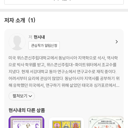
리핀, 인도네시아, 라오스, 미얀마, 말레이시아 등지의 독특한 요리에 담긴
3. 인도네시아 땅콩 소스 샐러드 가도가도
그들의 삶을 통해 우리의 이웃이자 친구인 동남아시아의 다양한 면모를 살
17세기 자바섬에서 시작된 혼종 요리｜다양성을 버무려 하나의 맛으로
펴볼 수 있다. 덕분에 독자들은 여전히 낯설고 어렵게만 느껴졌던 동남아
저자 소개
1
가 한층 더 친숙하게 다가올 것이다.
4. 라오스 죽순 샐러드 숩 너마이
숩일까, 수프일까?｜숩에 스민 라오스의 역사
저
현시내
5. 말레이시아-싱가포르 로작
관심작가 알림신청
다문화 사회에서 탄생한 샐러드 요리｜싱가포르 로작과 호커 센터
미국 위스콘신주립대학교에서 동남아시아 지역학으로 석사, 역사학
2부 이주민의 애환이 담긴 고향의 맛: 국수 이야기
으로 박사 학위를 받고, 위스콘신주립대-화이트워터에서 조교수를
지냈다. 현재 서강대학교 동아 연구소에서 연구교수로 재직 중이다.
6. 베트남 쌀국수 퍼
어려서부터 요리에 관심이 많았다. 동남아시아 지역사를 공부하기 위
공장 지역 음식에서 하노이의 명물이 된 퍼｜식민 통치와 분단의 역사-사
해 유학했던 미국에서, 연구하기 위해 살았던 태국과 싱가포르에서,
이공식 퍼의 탄생
그리고 현지 조사를 위해 갔었던 미얀마, 라오스, 인도네시아 등지에
펼쳐보기
서 동남아시아 각국의 음식을 접했고 직접 요리하기도 했다. 음식이
7. 태국 볶음면 팟타이
라는 매개체를 통해 동남아시아의 역사와 문화에 대한 올바른 이해를
현시내
의 다른 상품
국수 장려 정책으로 탄생한 ‘태국식 볶음 쌀국수’｜미식 외교와 글로벌 음
도우려고 노력해왔다. 주요 저서로 《Indigenizing
식 팟타이의 자부심