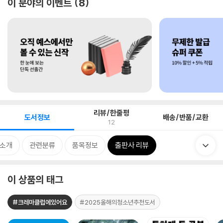
이 분야의 이벤트
8
리뷰/한줄평
도서정보
배송/반품/교환
12
 소개
관련분류
품목정보
출판사 리뷰
이 상품의 태그
#크레마클럽에있어요
#2025올해의청소년추천도서