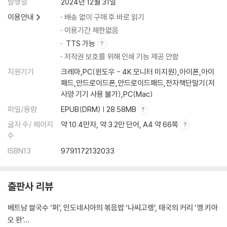
발행일
2024년 12월 31일
화주의
이용안내
배송 없이 구매 후 바로 읽기
이용기간 제한없음
13. 태국 바질 볶음 팟 끄라파오
TTS 가능
‘신성한 식물’ 홀리 바질로 맛을 낸 팟 끄라파오｜태국판 IMF 위기와 레시
저작권 보호를 위해 인쇄 기능 제공 안함
피 논란
지원기기
크레마,PC(윈도우 - 4K 모니터 미지원),아이폰,아이
패드,안드로이드폰,안드로이드패드,전자책단말기(저
14. 싱가포르 치킨 라이스
사양 기기 사용 불가),PC(Mac)
기회의 땅, 말라야의 저렴한 한 끼 요리｜싱가포르-말레이시아 간 치킨 라
이스 전쟁
파일/용량
EPUB(DRM) | 28.58MB
글자 수/ 페이지
약 10.4만자, 약 3.2만 단어, A4 약 66쪽
15. 베트남 쌀밥 껌떰
수
가난한 사람이 먹는 부서진 쌀｜따뜻한 온기로 서민의 삶을 위로하다
ISBN13
9791172132033
4부 세계를 사로잡은 소스와 향신료의 맛: 한 그릇 요리 이야기
출판사 리뷰
16. 필리핀 조림 요리 아도보
신맛을 즐기는 필리핀 사람들의 고기 요리｜세계화를 녹여내 다양화의 재
베트남 쌀국수 ‘퍼’, 인도네시아의 볶음밥 ‘나씨고렝’, 태국의 커리 ‘껭 키아
료로 삼다
오 완’…