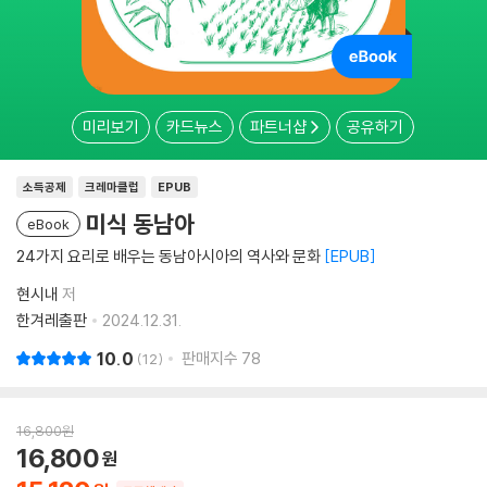
미리보기
카드뉴스
파트너샵
공유하기
소득공제
크레마클럽
EPUB
미식 동남아
eBook
24가지 요리로 배우는 동남아시아의 역사와 문화
EPUB
현시내
저
한겨레출판
2024.12.31.
10.0
판매지수
78
12
16,800
원
16,800