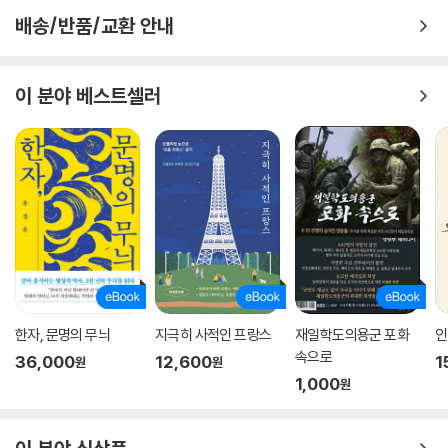
와 모하마드 하따는 인도네시아의 독립을 선포했다. 하지만 워낙 민족 구
배송/반품/교환 안내
성이 다양하고 문화적·사회적·경제적 차이가 뚜렷해 통일된 하나의 민족
국가 가능성을 불투명하게 했다. 그래서 내세운 원칙이 ‘다양성 속의 통일
성’이다. 그리고 데치거나 살짝 찐 여러 종류의 채소를 땅콩 소스에 버무려
이 분야 베스트셀러
먹는 샐러드 ‘가도가도’는 이러한 정신을 가장 잘 담고 있는 요리다. 이 요
리의 이름 자체가 ‘혼합물 혹은 뒤죽박죽’이라는 뜻이기 때문이다.
필리핀의 볶음면 ‘빤싯’은 ‘조화’를 상징한다. 빤싯은 쌀국수, 달걀면, 녹두
면, 메밀면으로 만든 국수를 고기, 해산물 및 채소와 함께 볶은 요리를 통칭
한다. 7640개 섬으로 이루어진 필리핀에서 빤싯의 대중화는 곧 다양화를
의미한다. 필리핀, 특히 루손 지역은 약 7세기부터 중국과 유럽의 상인들
이 모여드는 동서양 문화 교류의 거점 지역이었다. 덕분에 “필리핀 음식은
말레이 정착민이 주재료를 준비하고, 중국인이 양념하고, 스페인 사람이
조리한 뒤, 미국인이 햄버거로 만들어냈다”는 말이 있을 정도다. 그만큼 필
한자, 문명의 무늬
지극히 사적인 프랑스
재일학도의용군 포화
인
리핀의 음식 문화는 다양성을 적극적으로 포용한 필리핀의 역사를 반영하
속으로
36,000
12,600
1
원
원
고 있다.
1,000
원
태국의 바질 볶음 ‘팟 끄라파오’는 홀리 바질(끄라파오)를 고기와 볶아서
밥에 올려 먹는 일종의 덮밥 요리다. 힌두교에서는 예로부터 홀리 바질을