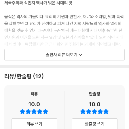
제국주의와 식민지 역사가 빚은 시대의 맛
17. 인도네시아 조림 요리 른당
인도의 영향을 받은 미낭카바우식 물소 요리｜국경 없는 요리와 정통성
음식은 역사의 거울이다. 요리의 기원과 변천사, 재료와 조리법, 맛과 특색
갈등
을 살펴보면 그 요리가 탄생하고 퍼져 나간 지역 사람들의 역사와 일상의
애환을 엿볼 수 있기 때문이다. 동남아시아는 대항해 시대 이후 풍부한 천
18. 태국 그린 커리 껭 키아오 완
연자원과 이권을 노린 서구 열강 및 일본의 침략을 받았다. 오랜 식민 지배
‘세계에서 가장 맛있는’ 태국식 커리 요리｜풍미를 돋우는 신선한 재료의
에서 벗어나 독립했지만 곧 근대화와 민주화라는 과제에 직면했고 내란,
매력
쿠데타, 독재 등 여러 시행착오도 겪었다. 동남아의 대표 요리에는 때로 엄
출판사 리뷰 더보기
혹하고 때로 격렬했던 시대상의 향과 맛이 배어 있다.
19. 미얀마 생선 수프 모힝가
미얀마인들이 사랑한 뜨거운 국물 요리｜아시아 속 미얀마의 현재, 음식
베트남 쌀국수 ‘퍼’는 한국에서 가장 익숙하고 부담 없이 먹을 수 있는 동남
리뷰/한줄평
12
과 삶
아 음식이다. 1975년 베트남 전쟁이 북부 베트남의 승리로 끝나면서 다수
의 남부 베트남인들이 해외로 망명하거나 전쟁 난민이 되어 미국과 제3국
20. 라오스 매콤 수프 오 람
으로 유입되었다. 아이러니하게도 이 과정에서 퍼는 세계화되었다. 베트남
리뷰
한줄평
왕실 음식에서 서민의 일상식으로｜라오스 음식 문화와 정체성
쌀국수가 우리 식탁에 오르기까지 제국주의 통치와 냉전, 이데올로기 대립
10.0
10.0
과 전쟁이라는 가볍지 않은 역사의 여정이 있었던 것이다.
5부 아시아를 닮은 행복의 맛: 디저트 이야기
제국주의와 이데올로기의 폐해를 확인할 수 있는 또 다른 요리로 인도네시
리뷰 쓰기
한줄평 쓰기
21. 베트남 크레이프 반쎄오
아의 볶음밥 ‘나씨고렝’이 있다. 한국, 일본, 중국의 ‘김치 논쟁’처럼 인도네