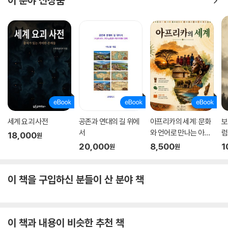
이 분야 신상품
키워 집 안을 가꾸거나 종교 의식에 이용했다. 크메르 제국이 오늘날 태국
의 동북부를 지배하던 1000년 전에도 힌두교는 동남아시아에 널리 전파
되어 있었다. 제국주의 시대에 인도인들의 태국 이주가 끊임없이 이어지면
서 힌두교 문화와 태국의 불교 문화가 자연스럽게 결합되었는데, 팟 끄라
파오는 그 결과물 중 하나다.
다양성과 화합을 상징하는 동남아의 음식들과는 반대로, 생선 수프 ‘모힝
가’는 군부 독재와 고립이라는 미얀마의 안타까운 현실을 적나라하게 확인
해 주는 요리다. 미얀마는 동남아시아에서 두 번째로 큰 나라답게 역사가
길고 문화유산도 많지만 잔혹하고도 끈질긴 군부 독재 때문에 미얀마 문화
세계 요괴 사전
공존과 연대의 길 위에
아프리카의 세계: 문화
보
와 평범한 사람들의 일상 이야기는 잘 들을 수 없다. 특히 2021년 2월에 일
서
와 언어로 만나는 아프
럼
18,000
원
어난 군부 쿠데타 이후 미얀마는 동남아시아 국가들 사이에서, 그리고 전
리카
20,000
8,500
1
원
원
세계적으로 고립되고 있다. 모힝가는 미얀마의 국민 음식이지만 나라 밖에
서는 맛보기 어렵다. 미얀마의 현실처럼 점점 낯선 존재가 되어 가는 것이
이 책을 구입하신 분들이 산 분야 책
다.
태국의 샐러드 ‘쏨땀’, 인도네시아의 볶음면 ‘미고렝’, 필리핀의 조림 요리
‘아도보’…
이 책과 내용이 비슷한 추천 책