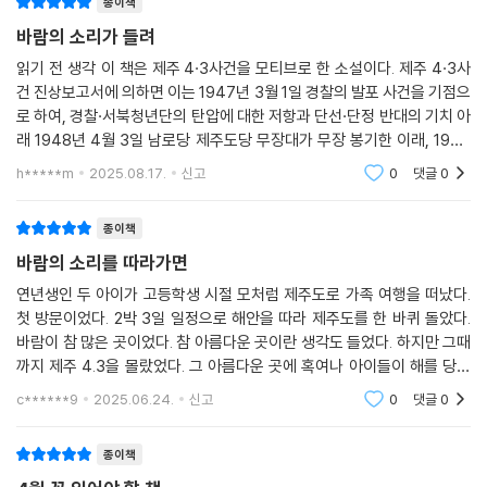
종이책
희. 준규의 마음은 어디로 향하고 있었을까? 준규는 왜 옥희를 두고 산으로
바람의 소리가 들려
올라야만 했을까? 지켜준다고 약속했으면서… 오히려 무고한 마을 사람들
이 학살을 당하는 비극의 현장에서 옥희를 지켜준 건 멀리 군인이 되기 위
읽기 전 생각 이 책은 제주 4·3사건을 모티브로 한 소설이다. 제주 4·3사
건 진상보고서에 의하면 이는 1947년 3월 1일 경찰의 발포 사건을 기점으
해 서울에 가 있는 수혁의 어머니였다. 물론
로 하여, 경찰·서북청년단의 탄압에 대한 저항과 단선·단정 반대의 기치 아
래 1948년 4월 3일 남로당 제주도당 무장대가 무장 봉기한 이래, 1954
작가는 제주 4?3 그 비극의 서사를 예의 주시함과 동시에 로맨스도 놓치
년 9월 21일 한라산 금족 지역이 전면 개방될 때까지 이어진 비극이다. 무
지 않는다. 우정이라는 이름으로, 그리고 사랑이라는 이름으로 친구를 지
h*****m
2025.08.17.
신고
0
댓글
0
장대와 토벌대 간의
키고자 했던 청춘들의 가슴 뜨거운 성장기는 소설에 재미와 활기를 불어넣
으며 동시에 몰입감을 높여준다. 그들의 우정과 사랑 이야기를 따라가다
종이책
보면 정신없이 책장이 넘어가는 것을 느낄 수 있다. 이렇게 가슴 아픈 사랑
바람의 소리를 따라가면
이야기는 역설적으로 당시 행해졌던 민간인 학살이 얼마나 끔찍했는지, 개
연년생인 두 아이가 고등학생 시절 모처럼 제주도로 가족 여행을 떠났다.
개인에게 얼마나 큰 고통을 안겨줬는지를 생생하게 보여준다. 아울러 평화
첫 방문이었다. 2박 3일 일정으로 해안을 따라 제주도를 한 바퀴 돌았다.
로웠던 섬 사람들을 서로 싸우게 만들었던 이념이란 무엇인지, 그 이념을
바람이 참 많은 곳이었다. 참 아름다운 곳이란 생각도 들었다. 하지만 그때
넘어 우리가 지향해야 할 것은 무엇인지에 대한 질문도 던진다.
까지 제주 4.3을 몰랐었다. 그 아름다운 곳에 혹여나 아이들이 해를 당할
까 봐 제주 4.3을 쉬쉬하는 부모들이 살고 있다는 걸 그때는 몰랐었다. 김
c******9
2025.06.24.
신고
0
댓글
0
비극은 피한다고 해결되는 게 아니다. 불편하더라도 더 자세히 들여다보
도식 동화 작가
고, 더 많이 이야기해야 서로에 대한 오해를 풀고 오늘을 현명하게 살아갈
종이책
수 있는 지혜를 구할 수 있다. 그리고 소설은 말한다. 결국 사랑은, 참혹한
현실 속에서도 우리가 최소한의 인간다움을 지킬 수 있는 보호막이 되어