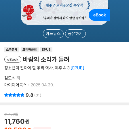
카드뉴스
공유하기
소득공제
크레마클럽
EPUB
바람의 소리가 들려
eBook
청소년이 알아야 할 우리 역사, 제주 4·3
EPUB
김도식
저
마이디어북스
2025.04.30.
9.8
31
11,760
원
11,760