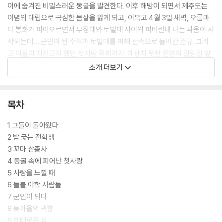
이에 숨겨진 비밀스러운 동굴을 발견한다. 이후 해방이 되면서 제주도는
이념의 대립으로 극심한 몸살을 앓게 되고, 이윽고 4월 3일 새벽, 오름마
다 봉화가 피어오르면서 무장대와 토벌대 사이의 피비린내 나는 싸움이 시
작되는데… 군인이 된 수혁과 토벌대를 피해 산속으로 들어간 준규. 그리
고 이들이 지키고자 했던 첫사랑 옥희까지. 예상치 못한 운명의 갈림길 앞
에 선 세 친구는 광기에 휩싸인 참혹한 현실 속에서도 최소한의 인간성을
소개 더보기
지키고자 서로를 힘차게 끌어안는다.
『바람의 소리가 들려』는 ‘제주 스토리공모전 수상작’으로 제주 4·3을 청소
목차
년의 시각으로 잘 풀어낸 김도식 작가의 장편 소설이다. 역사적 비극을 배
경으로 다양한 인간 군상들을 보여줌으로써 진정한 인간다움이란 무엇인
1 그들이 돌아왔다
지 질문을 던진다. 아울러 풋풋한 사랑의 서사를 통해 지옥 같은 시절에도
2 밥 굶는 전학생
꿈과 사랑을 버리지 않았던 아름다운 청춘들의 이야기를 담아낸다. 김도식
3 꼬마 삼총사
작가의 말처럼 “최고의 추모는 다시는 그와 같은 비극이 이 땅에 발생하지
4 동굴 속에 피어난 첫사랑
않도록” 노력하는 것이다. 청소년들이 이 책을 통해 제주 4·3의 역사를 잊
5 사랑을 느낄 때
지 않고 기억하게 되기를 간절히 바란다.
6 들불 야학 사람들
7 군인이 되다
8 늦가을의 귀향
9 위태로운 섬