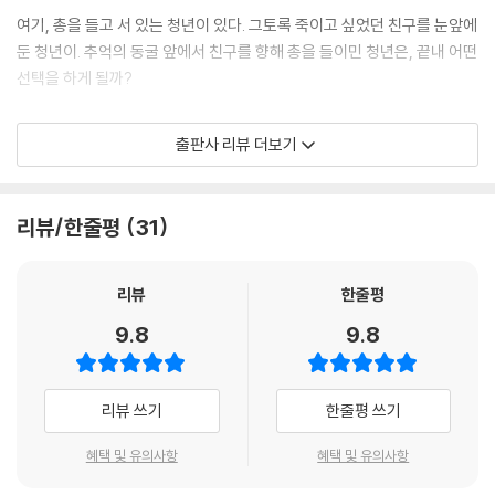
여기, 총을 들고 서 있는 청년이 있다. 그토록 죽이고 싶었던 친구를 눈앞에
둔 청년이. 추억의 동굴 앞에서 친구를 향해 총을 들이민 청년은, 끝내 어떤
선택을 하게 될까?
제주 4?3은 청소년이 반드시 알아야 할 우리 현대사의 비극이다. 그럼에
출판사 리뷰 더보기
도 다른 역사적 사실에 비해 잘 알려져 있지 않은 것이 사실이다. 제주 4?3
은 수많은 인명 피해를 낳았음에도 복잡한 시대적 상황에 얽혀 오랜 세월
함구되어 왔다. 피해자가 가해자이고 가해자가 피해자인 이 끔찍한 비극을
리뷰/한줄평
31
온전히 이해하기 위해서는 역사적 배경을 알아야 할 필요가 있다. 김도식
작가는 세 명의 인물을 내세워 당시 제주에 불어닥친 시대의 비극을 청소
년의 눈높이에서 아주 쉽게 보여준다. 일제 강점기에 태어난 세 친구들은
리뷰
한줄평
자라면서 독립을 맞이하게 되고 정부 수립을 둘러싼 이념 갈등, 미군정의
9.8
9.8
만행 등을 직접 겪게 된다. 이러한 설정은 독자로 하여금 자연스럽게 그 시
대의 흐름을 따라가며 4?3사건이 촉발되기까지의 시대적 배경을 충분히
이해할 수 있도록 돕는다. 뿐만 아니라 작가는 친일파, 서북청년단, 군인,
리뷰 쓰기
한줄평 쓰기
경찰 등 제주 4.3을 둘러싸고 이해관계가 달랐던 다양한 직군의 사람들을
주변 인물로 배치해 당시의 상황을 보다 입체적으로 묘사한다.
혜택 및 유의사항
혜택 및 유의사항