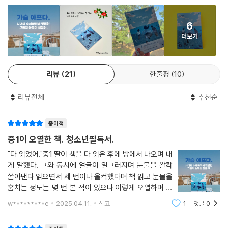
때로는 어떤 교양 도서보다 소설책 한 권이 역사에 대한 더 깊이 있는 시각
을 제공하는 경우가 있다. 역사를 거시적인 시각으로만 바라보기보다, 그
6
시절을 온몸으로 살아낸 개인의 삶과 이야기를 통해 피부로, 심장으로, 그
더보기
시대의 상황을 받아들이게 될 때 비로소 자신만의 해석이 가능하기 때문이
다. 이 책 『바람의 소리가 들려』는 제주 4?3에 대한 청소년들의 이해의 폭
을 넓혀주는 관문 역할을 하리라 자부한다.
리뷰
21
한줄평
10
“걱정하지 마. 내가 지켜줄게”
리뷰전체
추천순
빛바랜 흑백 사진에 숨겨진 청춘들의 이야기
종이책
시대의 수레바퀴에 짓밟힌 그들의 눈부신 젊음에 대하여
중1이 오열한 책. 청소년필독서.
어찌할 수 없는 시대의 비극 속에서도 아이들은 자라고, 첫사랑의 진통을
"다 읽었어."중1 딸이 책을 다 읽은 후에 방에서 나오며 내
겪으며 성장한다. 코흘리개 어린애가 세파에 시달린 어른이 되기까지, 주
게 말했다. 그와 동시에 얼굴이 일그러지며 눈물을 왈칵
름의 깊이에 관계없이 누구에게나 빛나는 청춘은 있게 마련이다. 이 소설
쏟아낸다.읽으면서 세 번이나 울컥했다며.책 읽고 눈물을
의 또 다른 미덕은 역사적 비극 속에 묻혀있던 눈부신 청춘들에 대해 조명
훔치는 정도는 몇 번 본 적이 있으나.이렇게 오열하며 우
하고 있다는 점이다.
는 건 처음 본다. 안아주고 토닥여 주는데, 아이가 시대의
w*********e
2025.04.11.
신고
1
댓글
0
아픔에 공감하며 눈물 흘리는 모습에 내 눈에까지 눈물이
맺혔다.제주 4.3 사건.가슴 아프지만
언젠가부터 옥희를 마음에 품게 된 수혁. 그러나 준규를 바라보며 웃는 옥