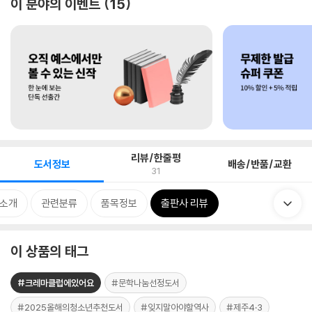
이 분야의 이벤트
15
리뷰/한줄평
도서정보
배송/반품/교환
31
 소개
관련분류
품목정보
출판사 리뷰
이 상품의 태그
#크레마클럽에있어요
#문학나눔선정도서
#2025올해의청소년추천도서
#잊지말아야할역사
#제주4·3