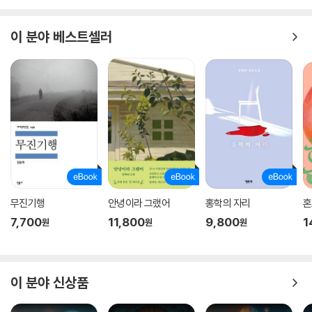
이 분야 베스트셀러
무진기행
안녕이라 그랬어
홍학의 자리
혼
7,700
11,800
9,800
1
원
원
원
이 분야 신상품