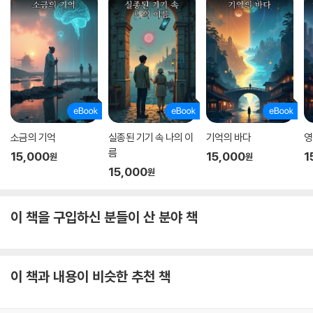
소금의 기억
실종된 기기 속 나의 이
기억의 바다
영
름
15,000
15,000
1
원
원
15,000
원
이 책을 구입하신 분들이 산 분야 책
이 책과 내용이 비슷한 추천 책