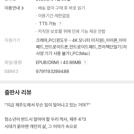
이용안내
배송 없이 구매 후 바로 읽기
이용기간 제한없음
TTS 가능
저작권 보호를 위해 인쇄 기능 제공 안함
지원기기
크레마,PC(윈도우 - 4K 모니터 미지원),아이폰,아이
패드,안드로이드폰,안드로이드패드,전자책단말기(저
사양 기기 사용 불가),PC(Mac)
파일/용량
EPUB(DRM) | 40.86MB
ISBN13
9791193289488
출판사 리뷰
“지금 제주도에서 무슨 일이 일어나고 있는 거야?”
청소년이 반드시 알아야 할 우리 역사, 제주 4?3
시대가 옭아맨 개인의 삶, 그 이야기 속으로