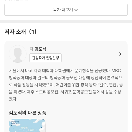
10 다 빨갱이들이야!
목차 더보기
11 준규가 사라졌다
12 숨죽여 우는 밤
13 비극은 비극을 낳고
저자 소개
1
14 복수의 다짐
15 슬픈 모험 놀이
16 돌아온 준규와 낯선 청년
저
김도식
17 그날의 진실
관심작가 알림신청
18 흩날리는 꽃잎들
19 목각 인형 세 친구
서울에서 나고 자라 대학과 대학원에서 문예창작을 전공했다. MBC
에필로그 동백꽃 필 무렵
창작동화 대상과 밀크티 창작동화 공모전 대상에 당선되어 본격적으
작가의 말
로 작품 활동을 시작했으며, 어린이를 위한 창작 동화 『얼쑤, 힙합』 등
제주 4?3 주요 일지
을 펴냈다. 제주 스토리공모전, 서귀포 문학공모전 등에서 상을 수상
했다.
김도식
의 다른 상품