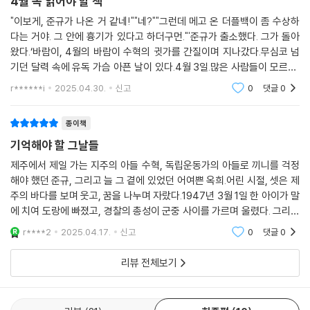
4월 꼭 읽어야 할 책
준다는 걸. 우리는 사랑하기에 희망을 얘기할 수 있다.
"이보게, 준규가 나온 거 같네!""네?""그런데 메고 온 더플백이 좀 수상하
다는 거야. 그 안에 흉기가 있다고 하더구먼."'준규가 출소했다. 그가 돌아
“우리가 살아서 다시 만날 줄이야”
왔다.‘바람이, 4월의 바람이 수혁의 귓가를 간질이며 지나갔다.무심코 넘
기던 달력 속에 유독 가슴 아픈 날이 있다.4월 3일.많은 사람들이 모르는,
역사의 아픔을 가슴 깊이 기억하며
그러나 반드시 기억해야 할 제주의 날.『바람의 소리가 들려』는 제주 4‧3이
r******i
2025.04.30.
신고
0
댓글
0
라는 대한
이제는 바람이 부르는 희망의 소리를 따라 한 걸음
종이책
이 소설은 액자식 구성으로 되어 있다. 과거에서 더 과거로 들어가 아이들
기억해야 할 그날들
의 유년 시절과 청년 시절을 보여주고 다시 과거로 돌아왔다가 에필로그를
통해 현재를 보여주는 방식이다. 이는 제주 4?3의 상처가 아직 현재 진행
제주에서 제일 가는 지주의 아들 수혁, 독립운동가의 아들로 끼니를 걱정
해야 했던 준규, 그리고 늘 그 곁에 있었던 어여쁜 옥희.어린 시절, 셋은 제
형으로 진행되고 있음과 무관하지 않다.
주의 바다를 보며 웃고, 꿈을 나누며 자랐다.1947년 3월 1일 한 아이가 말
에 치여 도랑에 빠졌고, 경찰의 총성이 군중 사이를 가르며 울렸다. 그리고
김도식 작가는 “희생자들에 대한 최고의 추모는 다시는 그와 같은 비극이
시작된 너무도 길고 참혹했던 4‧3의 시간. 이제 그 바다와 바람과 햇살은
이 땅에 발생하지 않도록” 하는 것이며 “누군가 이 소설을 읽고 잠시라도
r****2
2025.04.17.
신고
0
댓글
0
더 이상 같
평화를 소망한다면, 더 바랄 나위가 없겠다”라고 밝혔다. 이것이 이 소설을
리뷰 전체보기
읽어야 하는 이유이며, 우리가 다시 희망의 소리가 들리는 쪽으로 한 걸음
나아가야 하는 이유이다. 수혁과 준규, 옥희가 살아낸 비극의 세월을 가슴
깊이 기억하며, 우리는 그들의 후손인 동이처럼, 동이의 손녀 나연이처럼,