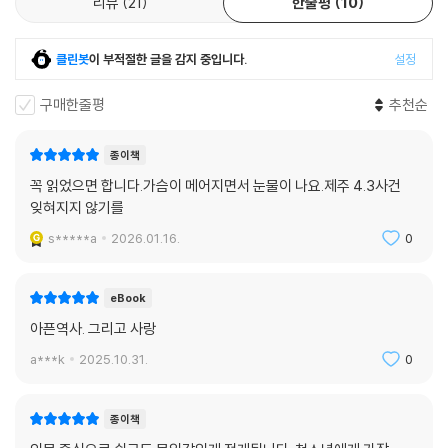
리뷰
21
한줄평
10
희망과 화해의 길로 나아가야 하는 것이다.
찬란한 4월이 돌아오고 있다. 동백꽃도 숨죽여 떨어지던 그해, 그날들. 4
클린봇
이 부적절한 글을 감지 중입니다.
설정
월에 되면 동백꽃 배지를 가슴에 단 제주 도민들을 어렵지 않게 볼 수 있다
고 한다. 그 동백꽃의 의미를 지금의 청소년들은 얼마나 알고 있을까? 핏빛
구매한줄평
추천순
으로 물들던 제주 앞바다가 간직한 사연은 앞으로 어떻게 기억될까?
종이책
이제는 진정한 애도를, 진정한 화해와 연민을 배워야 할 시간이다. 그것이
꼭 읽었으면 합니다.가슴이 메어지면서 눈물이 나요.제주 4.3사건
야말로 우리가 다시금 뼈아픈 비극의 역사를 되풀이하지 않을 수 있는 유
잊혀지지 않기를
일한 방법인 것이다. 『바람의 소리가 들려』를 통해 지금을 살아가는 청소
s*****a
2026.01.16.
0
년들이 제주 4?3의 의미를 가슴 깊이 새길 수 있게 되길 간절히 바란다.
eBook
아픈역사. 그리고 사랑
a***k
2025.10.31.
0
종이책