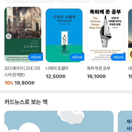
오디세이아 (고대 그리
니체의 초월자
독하게 돈 공부
내
스어 완역본)
12,500
16,100
1
원
원
10
19,800
%
원
카드뉴스로 보는 책