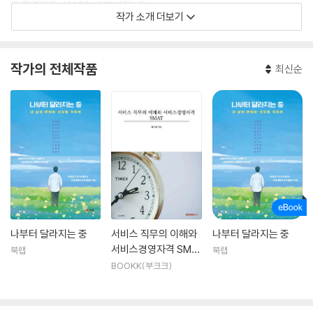
둔 합격코드』(2023, 유페이퍼) 등.
작가 소개 더보기
작가의 전체작품
최신순
나부터 달라지는 중
서비스 직무의 이해와
나부터 달라지는 중
서비스경영자격 SMA
북랩
북랩
T
BOOKK(부크크)