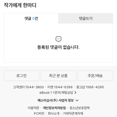
작가에게 한마디
댓글
0
건
댓글쓰기
등록된 댓글이 없습니다.
로그인
최근 본 상품
주문/배송
고객센터 1544-3800
티켓 1544-6399
중고샵 1566-4295
eBook 1:1문의/채팅상담
예스이십사(주) 사업자 정보
이용약관
개인정보처리방침
청소년보호정책
PC버전
회사소개
거래처관계자께