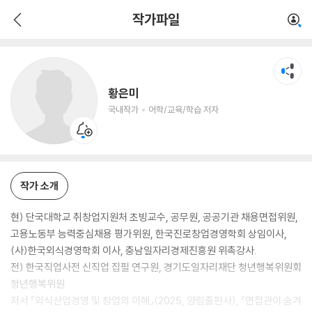
황은미
작가파일
국내작가
어학/교육/학습 저자
황은미
국내작가
어학/교육/학습 저자
작가 소개
현) 단국대학교 취창업지원처 초빙교수, 공무원, 공공기관 채용면접위원,
고용노동부 능력중심채용 평가위원, 한국진로창업경영학회 상임이사,
(사)한국외식경영학회 이사, 충남일자리경제진흥원 위촉강사.
전) 한국직업사전 신직업 집필 연구원, 경기도일자리재단 청년행복위원회
청년행복위원.
저서 『외식산업경영 및 창업의 이해』(2025, 양림출판사), 『면접관이 숨겨