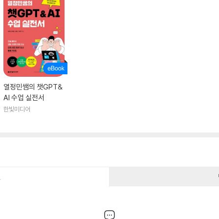
열정민쌤의 챗GPT&
AI 수업 실전서
한빛미디어
건