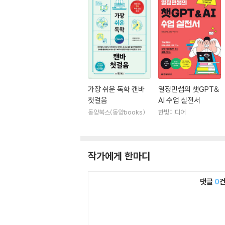
가장 쉬운 독학 캔바
열정민쌤의 챗GPT&
첫걸음
AI 수업 실전서
동양북스(동양books)
한빛미디어
작가에게 한마디
댓글
0