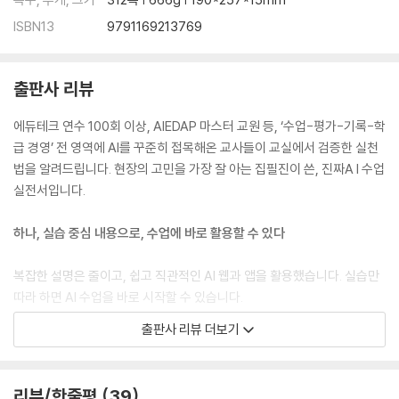
ISBN13
9791169213769
LESSON 06 ChatGPT로 생활기록부 작성하기
개별적인 특성을 반영하여 생활기록부 작성하기
ChatGPT를 활용해 생활기록부 작성에 필요한 표현법 추천받기
출판사 리뷰
수업이 달라지는 보너스 페이지 파일을 첨부하면 분석해주는 ChatGPT
에듀테크 연수 100회 이상, AIEDAP 마스터 교원 등, ‘수업-평가-기록-학
PART 3 바로 쓰는 AI 웹/앱 활용 수업
급 경영’ 전 영역에 AI를 꾸준히 접목해온 교사들이 교실에서 검증한 실천
법을 알려드립니다. 현장의 고민을 가장 잘 아는 집필진이 쓴, 진짜A I 수업
LESSON 01 [전과목/초중고] 과목별 학습지를 제공하는 미래엔 AI클래
실전서입니다.
스
미래엔 AI클래스의 AI 학습지 알아보기
하나, 실습 중심 내용으로, 수업에 바로 활용할 수 있다
1. [교사] 계정과 클래스 생성하기
2. [교사] AI 학습지 생성하고 공유하기
복잡한 설명은 줄이고, 쉽고 직관적인 AI 웹과 앱을 활용했습니다. 실습만
3. [학생] AI 학습지 문제 풀기
따라 하면 AI 수업을 바로 시작할 수 있습니다.
4. [교사] 리포트에서 결과 확인하고 피드백하기
출판사 리뷰 더보기
미래엔 AI클래스를 활용한 수업 루틴 알아보기
둘, 매년 쓰는 AI 활용 수업 루틴을 만들 수 있다
LESSON 02 [전과목/초중등] AI for Oceans로 환경과 AI 수업을 한 번
본 도서의 내용은 일회성으로 끝나지 않고 매년 쓸 수 있는 양질의 수업 루
리뷰/한줄평
39