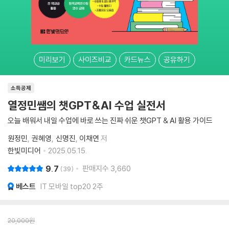
미리보기
사이즈비교
카드뉴스
공유하기
소득공제
열정민쌤의 챗GPT&AI 수업 실전서
오늘 배워서 내일 수업에 바로 쓰는 진짜 쉬운 챗GPT & AI 활용 가이드
원정민
권혜영
신명진
이채연
저
한빛미디어
2025.05.15.
9.7
판매지수
3,660
39
베스트
IT 모바일 top20 2주
20,000
원