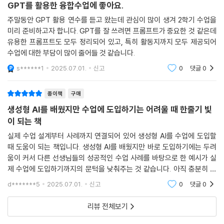
바로 활용할 수 있는 투닝 수업 사례 4가지
와 협력하는 방법에 대해 배웁니다. 논란이 되는 딥페이크를 알아보고, 마
GPT를 활용한 융합수업에 좋아요.
[수업이 달라지는 보너스 페이지] 선생님을 도와주는 AI 도구 5가지
지막으로 AI 관련 토론을 수업 진행합니다
주말동안 GPT 활용 연수를 듣고 왔는데 관심이 많이 생겨 2학기 수업을
[수업 활동지 06] 프롬프트 작성하는 방법
[학습 키워드] #AI 윤리 기준, #AI 윤리 수업, #AI 양면성, #딥페이크,
미리 준비하고자 합니다. GPT를 잘 쓰려면 프롬프트가 중요한 것 같은데
[수업 활동지 07] 생성형 AI 이미지로 만드는 시화 수업
#AI 토론 수업
유용한 프롬프트도 모두 정리되어 있고, 특히 활동지까지 모두 제공되어
[수업 활동지 08] 생성형 AI를 활용해 자신의 미래 모습 구현해보기
수업에 대한 부담이 많이 줄어들 것 같습니다.
[수업 활동지 09] 음악 감상 수업에 생성형 AI 이미지 활용하기
※ 무료 자료 제공
s******1
2025.07.01.
신고
0
댓글
0
[수업 활동지 10] SUNO로 학습 노래 만들기
수업용 PPT, 강사용 PPT, 수업 활동지, 프롬프트 모음집
[수업 활동지 11] SUNO로 반가 만들기
종이책
구매
[수업 활동지 12] 나만의 캐릭터로 나를 소개하기
생성형 AI를 배웠지만 수업에 도입하기는 어려울 때 한줄기 빛
[수업 활동지 13] 나만의 스토리 웹툰 만들기
이 되는 책
[수업 활동지 14] 투닝으로 카드 뉴스 만들기 수업
[수업 활동지 15] 투닝으로 PPT 발표 자료 만들기
실제 수업 설계부터 사례까지 연결되어 있어 생성형 AI를 수업에 도입할
때 도움이 되는 책입니다. 생성형 AI를 배웠지만 바로 도입하기에는 두려
PART 5 반드시 선행되어야 하는 AI 윤리 수업
움이 커서 다른 선생님들의 성공적인 수업 사례를 바탕으로 한 예시가 실
제 수업에 도입하기까지의 문턱을 낮춰주는 것 같습니다. 아직 충분히 살
펴보지는 못했지만, 이번 여름방학 정독하고 실행해보며 2학기 수업을 좀
LESSON 01 [도덕, 창체/초중고] AI 윤리 기준에 기반한 AI 윤리 수업
d*******5
2025.07.01.
신고
0
댓글
0
더 발전시킬 수 있는
AI 윤리 수업의 필요성
AI와 인간이 함께 만들어가는 세상
리뷰 전체보기
AI와 직업 세계의 변화