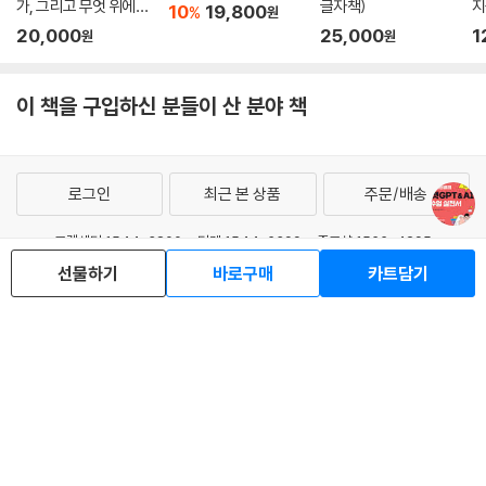
가, 그리고 무엇 위에서
글자책)
지
10
19,800
%
원
생각하는가
20,000
25,000
1
원
원
이 책을 구입하신 분들이 산 분야 책
로그인
최근 본 상품
주문/배송
고객센터 1544-3800
티켓 1544-6399
중고샵 1566-4295
eBook 1:1문의/채팅상담
선물하기
바로구매
카트담기
예스이십사(주) 사업자 정보
이용약관
개인정보처리방침
청소년보호정책
PC버전
회사소개
거래처관계자께
도서홍보
광고
Copyright © YES24 Corp. All Rights Reserved.
MATOM15