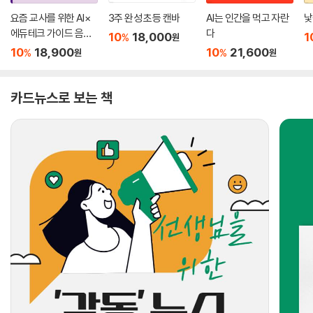
요즘 교사를 위한 AI×
3주 완성 초등 캔바
AI는 인간을 먹고 자란
낯
에듀테크 가이드 음악
다
10
18,000
1
%
원
&미술 수업 편 with 20
10
18,900
10
21,600
%
%
원
원
22 개정 교육과정
카드뉴스로 보는 책