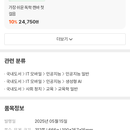
그림을 생성해서 자료로 활용하기
가장 쉬운 독학 캔바 첫
걸음
LESSON 03 Gamma로 수업 PPT 빠르게 만들기
10
24,750
%
원
Gamma란?
Gamma 실행하기
GAMMA 로 수업 자료 만들기
더보기
교과서 내용을 입력해서 수업 자료 만들기
수업에 필요한 이미지 자료를 간편하게 생성하기
지도안 파일을 통째로 업로드하여 만드는 수업 자료
관련 분류
‘생성’ 기능으로 간단하게 만드는 수업 자료
국내도서
IT 모바일
인공지능
인공지능 일반
LESSON 04 ChatGPT로 평가 문항 초안 빠르게 만들기
국내도서
IT 모바일
인공지능
생성형 AI
평가 문항 제작 시 프롬프트에 들어가야 할 요소
국내도서
사회 정치
교육
교육학 일반
평가 프롬프트 작성하기
지문 기반으로 평가 문항 만들기
품목정보
LESSON 05 ChatGPT로 채점기준표 만들기
발행일
2025년 05월 15일
채점기준표와 피드백
채점기준표 만들기
쪽수, 무게, 크기
312쪽 | 666g | 190*257*15mm