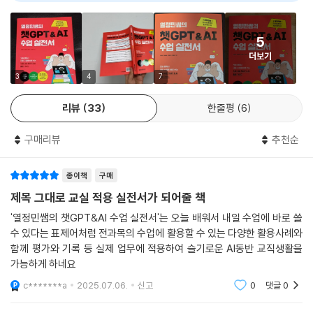
바로 활용할 수 있는 Animated Drawings 수업 사례 3가지
ChatGPT가 무엇인지 알아보고 프롬프트를 작성하는 방법을 살펴봅니
다. 교사 주도로 ChatGPT를 활용한 수업 방법을 담았으며, 책 속 인물과
5
LESSON 05 [미술/초등] 미술 감상 수업 치트키, Art Transfer
의 대화, 문해력을 키우는 단어 사전 만들기, 역할극 수업 준비하기, 토론
더보기
Google Arts & Culture 앱 설치하고 Art Transfer 2 접속하기
수업하기 등 다양한 수업 방법을 안내합니다. 형성 평가를 만드는 방법도
Art Transfer 2로 미술 감상 수업하기
알아봅니다.
3
4
7
Art Transfer 2를 활용한 감상 수업의 실제
[학습 키워드] #ChatGPT, #교사 주도, #프롬프트, #가상 대화, #단
[수업이 달라지는 보너스 페이지] 교실에서 안전하게 AI 활용하기: 데이터
리뷰
33
한줄평
6
어 사전 만들기, #역할극 수업 #토론 수업, #형성 평가 만들기
와 개인정보 보호
구매리뷰
추천순
[수업 활동지 01] 해양 환경을 보호하기 위한 실천 약속
PART 2 수업·평가·기록 시간을 줄이는 ChatGPT와 AI 툴
[수업 활동지 02] 나만의 움직이는 캐릭터 만들기
[수업 활동지 03] 움직이는 캐릭터를 활용하여 4컷 만화 만들기(캔바 활
수업 설계와 수업 자료 제작부터 평가, 기록까지 일련의 과정을 효율적으
종이책
구매
용)
로 수행할 수 있도록 ChatGPT와 Gamma를 활용하는 구체적인 방법과
제목 그대로 교실 적용 실전서가 되어줄 책
[수업 활동지 04] 미술 작품 감상하기
프롬프트 예시를 제공합니다.
'열정민쌤의 챗GPT&AI 수업 실전서'는 오늘 배워서 내일 수업에 바로 쓸
[수업 활동지 05] Art Transfer 2를 활용한 미술 감상 수업
[학습 키워드] #ChatGPT, #Gamma, #맞춤형 수업 설계, #지도안,
수 있다는 표제어처럼 전과목의 수업에 활용할 수 있는 다양한 활용사례와
#자료 제작, #그림 생성, #PPT 제작, #평가 문항 작성, #채점기준표,
함께 평가와 기록 등 실제 업무에 적용하여 슬기로운 AI동반 교직생활을
PART 4 문화예술 교육의 킥! 생성형 AI 활용 수업
#생활기록부
가능하게 하네요
c*******a
2025.07.06.
신고
0
댓글
0
LESSON 01 [전과목/초중고] 생성형 AI가 열어준 문화예술 교육의 가능
PART 3 바로 쓰는 AI 웹/앱 활용 수업
성