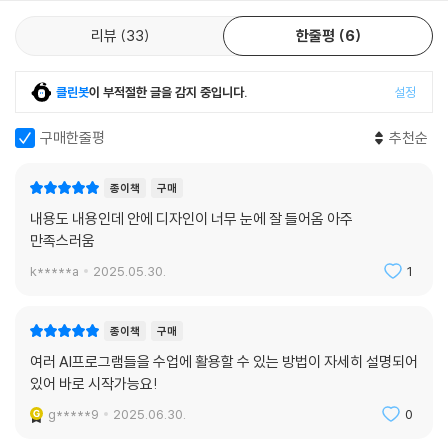
AI가 편견을 갖고 있다면?
리뷰
33
한줄평
6
LESSON 02 [국어/초중고] 우리 모두 조심하자! 딥페이크 예방 교육하기
딥페이크, 왜 문제일까?
클린봇
이 부적절한 글을 감지 중입니다.
설정
[1회기] 딥페이크에 대해 알고 있나요?
[2회기] 딥페이크에 대처하는 우리의 자세
구매한줄평
추천순
[3회기] 딥페이크, 잘 활용하면 약!
종이책
구매
LESSON 03 [국어, 실과/초중고] 가장 쉬운 AI 토론 수업
내용도 내용인데 안에 디자인이 너무 눈에 잘 들어옴 아주
[토론] AI는 계속 발전되어야 할까?
만족스러움
[토론] 인공지능으로 만든 작품의 저작권을 인정해야 할까?
k*****a
2025.05.30.
1
[수업이 달라지는 보너스 페이지] 선생님을 도와주는 AI 도구 5가지
[수업 활동지 16] AI와 인간이 함께 만들어가는 세상
[수업 활동지 17] AI와 직업 세계의 변화
종이책
구매
[수업 활동지 18] AI가 편견을 갖고 있다면?
여러 AI프로그램들을 수업에 활용할 수 있는 방법이 자세히 설명되어
[수업 활동지 19] 딥페이크 기술의 올바른 사용 방향 (개인 활동지)
있어 바로 시작가능요!
[수업 활동지 20] 딥페이크 기술의 올바른 사용 방향 (모둠 활동지)
g*****9
2025.06.30.
0
[수업 활동지 21] AI는 계속 발전되어야 할까?
[수업 활동지 22] 인공지능으로 만든 작품의 저작권을 인정해야 할까?