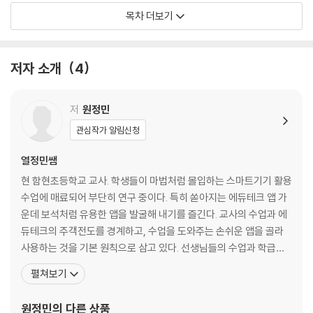
수업 PPT 자료 미리 보기
목차 더보기
PART 1 교사가 주도하는 ChatGPT 수업
저자 소개
4
LESSON 01 수업에 ChatGPT 활용하기
ChatGPT란?
ChatGPT 사용 연령 제한
저
원정민
ChatGPT를 수업에 활용할 때 교사가 주도해야 하는 이유
관심작가 알림신청
LESSON 02 ChatGPT 시작하기
열정민쌤
ChatGPT를 유료로 사용해야 할까요?
현 함현초등학교 교사. 학생들이 마법처럼 몰입하는 스마트기기 활용
ChatGPT 실행하기
수업에 매료되어 부단히 연구 중이다. 특히 쏟아지는 에듀테크 앱 가
ChatGPT의 한계를 알아야 더 똑똑하게 쓸 수 있다
운데 보석처럼 유용한 앱을 발굴해 내기를 즐긴다. 교사의 수업과 에
듀테크의 주객전도를 경계하고, 수업을 도와주는 손쉬운 앱을 골라
LESSON 03 ChatGPT, 이것만 알아도 충분하다
사용하는 것을 기본 원칙으로 삼고 있다. 선생님들의 수업과 학급운
기초만 익혀도 무궁무진하게 활용할 수 있다
영에 유용한 에듀테크를 선별해 공유하고 활용법을 설명하는 실무 맞
펼쳐보기
프롬프트 엔지니어링이란?
춤형 강의를 여러 지역의 교육연수원과 전문적 학습 공동체에서 진행
가장 쉽고 효과적인 프롬프트 작성 방법
하고 있으며, 온라인으로는 티처빌연수원 및 쌤모임에서 하고 있다.
원정민
의 다른 상품
답변 퀄리티를 올리는 프롬프트 치트키