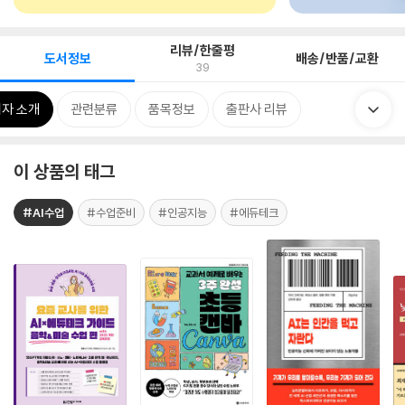
리뷰/한줄평
도서정보
배송/반품/교환
39
자 소개
관련분류
품목정보
출판사 리뷰
이 상품의 태그
#AI수업
#수업준비
#인공지능
#에듀테크