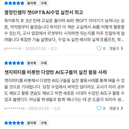
종이책
구매
생성형 AI, 미술 교육을 대신할 수 있을까?
맞춤형 수업을 돕는 미래엔 AI클래스, AI 교육과 환경 교육을 동시에 할 수
열정민쌤의 챗GPT&AI수업 실전서 최고
AI 시대, 예술 교육이 더 중요한 이유
있는 AI for Oceans, AI 글 첨삭 도우미 키위티, 미술 수업에 활력을 불어
음악부터 만화까지, 문화예술 수업을 확장하는 AI 도구
넣는 AI 도구까지! 지금 바로 쓰는 AI 웹/앱 활용 수업을 소개합니다.
육아휴직 후 3년 만에 교실로 돌아와 AI와 챗GPT 이야기가 넘쳐나는 요
[학습 키워드] #미래엔 AI클래스, #AI for Oceans, #키위티, #Anima
즘, 막막함부터 들었습니다.하지만 이 책은 교실에서 AI를 어떻게 활용할
LESSON 02 [국어/초중고] 글을 쓰면 그림을 그려주는 패들렛으로 다양
수 있는지, 교사 입장에서 무엇부터 시작하면 되는지를 아주 친절하게 알
ted Drawings, #Art Transfer #AI 교육, #AI 학습지, #환경 교육, #
려줍니다.복잡한 기술 설명보다, 수업 속 실천 예시와 실제 프롬프트, 학생
한 수업하기
AI 글쓰기 첨삭, #미술 교육
활동 흐름이 자세히 나와 있어서 바로 따라 해볼 수 있었고, 용기를 얻었습
패들렛의 AI 이미지로 그림 그리기
p******4
2025.07.02.
신고
0
댓글
0
니다.
바로 활용할 수 있는 생성형 AI 이미지 수업 사례 5가지
PART 4 문화예술 교육의 킥! 생성형 AI 활용 수업
종이책
구매
LESSON 03 [전과목/초중고] 음악을 만드는 AI, SUNO로 다양한 수업
이미지와 음악을 생성해주는 생성형 AI를 활용한 수업을 살펴봅니다. 기능
챗지피티를 비롯한 다양한 AI도구들의 실전 활용 사례
하기
익히기에서 끝나지 않고, 생성형 AI를 활용해 학습 목표를 달성하는 다양
챗지피티를 비롯해서 다양한 AI도구들을 실전 활용사례를 통해 배울 수 있
SUNO로 작곡하기
한 수업 사례를 살펴봅니다.
을 것으로 기대됩니다. 당장 수업에서 써먹진 않더라도 교사가 미리 공부
바로 활용할 수 있는 SUNO 수업 사례 5가지
[학습 키워드] #패들렛, #SUNO, #투닝 에디터, # 생성형 AI, #문화예
도 해보고 활용 연습도 해보고 하면 새로운 시대의 수업인 AI도구 활용 수
술 교육, #미술 교육, #음악 교육, #AI 이미지, #AI 음악, #AI 웹툰
업과 블렌디드 러닝을 학생들과 함께 해나가는 데 큰 도움이 되리라 생각
LESSON 04 [전과목/초중고] 웹툰을 만드는 AI, 투닝 에디터로 수업하
합니다.
k********b
2025.07.02.
신고
0
댓글
0
기
PART 5 반드시 선행되어야 하는 AI 윤리 수업
투닝이란?
투닝 에디터로 웹툰 만들기
인공지능 윤리 기준에 기반한 AI 윤리 수업 사례를 통해 AI의 양면성과 AI
종이책
구매