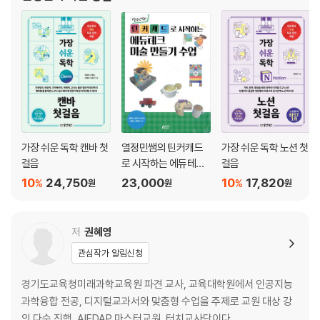
특히 생산성 도구를 활용한 학생관리 및 업무처리에 관심이
LESSON 04 [국어, 사회/초중고] 책 속 인물, 역사 속 인물과 대화하기
ChatGPT로 가상 대화 구현하기
역사 속 인물과 가상 대화하기
책 속 인물과 가상 대화하기
LESSON 05 [국어, 사회/초중고] 문해력을 키우는 단어 사전 만들기
낮아지는 학생들의 문해력
가장 쉬운 독학 캔바 첫
열정민쌤의 틴커캐드
가장 쉬운 독학 노션 첫
ChatGPT로 우리 반 문해력 사전 만들기
걸음
로 시작하는 에듀테크
걸음
문해력 사전으로 퀴즈 만들기
미술 만들기 수업
10
24,750
23,000
10
17,820
%
%
원
원
원
LESSON 06 [국어, 영어, 도덕/초중고] 3초 만에 역할극 수업 준비하기
역할극 대본을 만들 때 사용하는 기본 프롬프트
저
권혜영
읽기 자료를 역할극으로 바꾸는 프롬프트
관심작가 알림신청
LESSON 07 [국어/초중등] 토론 수업 치트키, ChatGPT
경기도교육청미래과학교육원 파견 교사, 교육대학원에서 인공지능
토론 수업의 어려움
과학융합 전공, 디지털교과서와 맞춤형 수업을 주제로 교원 대상 강
ChatGPT로 토론 주제 구상하기
의 다수 진행, AIEDAP 마스터교원, 터치교사단이다.