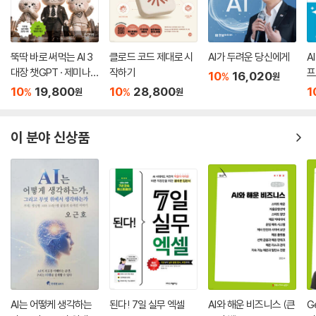
뚝딱 바로 써먹는 AI 3
클로드 코드 제대로 시
AI가 두려운 당신에게
A
대장 챗GPT · 제미나
작하기
프
10
16,020
%
원
이 · 클로드
10
19,800
10
28,800
1
%
%
원
원
이 분야 신상품
AI는 어떻케 생각하는
된다! 7일 실무 엑셀
AI와 해운 비즈니스 (큰
G