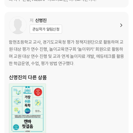
주장과 근거 작성을 어려워하는 학생에게 ChatGPT로 힌트 제시하기
근거를 뒷받침하는 자료 찾기
ChatGPT로 사회자 대본 초안 작성하고 학생들과 함께 편집하기
저
신명진
토론 수업 번외편, ChatGPT를 이겨라!
ChatGPT를 활용한 토론 수업 흐름 정리
관심작가 알림신청
함현초등학교 교사, 경기도교육청 평가 정책지원단으로 활동하며 교
LESSON 08 [전과목/초중고] 실생활과 연계한 형성 평가 만들기
원 대상 평가 연수 진행, 놀이교육연구회 ‘놀이위키’ 회원으로 활동하
실생활을 연계한 형성 평가 만들기
며 교원 대상 연수 진행 및 교과 연계 놀이자료 개발, 에듀테크를 활용
수업이 달라지는 보너스 페이지 ChatGPT 관련 Q&A 모음
한 학급운영, 수업, 평가 방법 연구했다.
PART 2 수업ㆍ평가ㆍ기록 시간을 줄이는 ChatGPT와 AI 툴
신명진
의 다른 상품
LESSON 01 ChatGPT를 활용한 맞춤형 수업 설계와 지도안 제작
실생활과 연계한 효과적인 수업 설계하기
맞춤형 수업 설계하기
수업 설계 시 활용할 수 있는 프롬프트
LESSON 02 ChatGPT로 수업 자료에 꼭 맞는 그림 만들기
그림을 생성해주는 ChatGPT