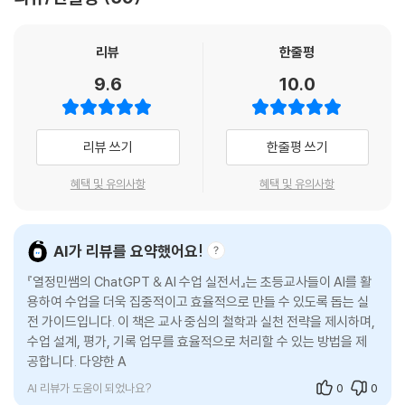
에
틴이 될 수 있도록 구성했습니다.
AI for Oceans 살펴보기
AI for Oceans를 활용하여 수업하기
셋, 수업 준비 부담을 줄여주는 다양한 자료를 제공한다
리뷰
한줄평
9.6
10.0
LESSON 03 [국어/초중고] AI 글 첨삭 도우미, 키위티
수업용 PPT, 수업 활동지, 프롬프트 모음집 등 수업에 바로 쓸 수 있는 자
키위티와 함께하는 맞춤형 글쓰기 수업
료를 아낌없이 담았습니다. 교사는 별도 준비 없이 바로 수업을 할 수 있습
1. [교사] 교사 계정 생성하고 그룹 등록하기
니다.
리뷰 쓰기
한줄평 쓰기
2. [학생/교사] 학생 계정 생성하고 교사에게 인증 요청하기
3. [교사] 학생 인증 요청 수락하기
어떤 독자를 위한 책인가?
혜택 및 유의사항
혜택 및 유의사항
4. [교사] Class 생성하고 학생 배정하기
5. [교사] 과제 생성하고 배부하기
- AI 수업이 처음이거나 활용이 어려운 선생님
6. [학생] 과제 작성하고 피드백 받기
- 수업·평가·기록에 AI를 활용하고 싶은 선생님
AI가 리뷰를 요약했어요!
7. [교사] AI가 평가한 결과와 피드백 수정하기
- AI 수업 자료까지 한 번에 준비하려는 선생님
『열정민쌤의 ChatGPT & AI 수업 실전서』는 초등교사들이 AI를 활
키위티로 맞춤형 교수학습 실현하기
- AI 수업 교안을 찾는 교육계 종사자
용하여 수업을 더욱 집중적이고 효율적으로 만들 수 있도록 돕는 실
키위티 활용 수업 루틴
전 가이드입니다. 이 책은 교사 중심의 철학과 실천 전략을 제시하며,
「학습 내용 미리 보기」
수업 설계, 평가, 기록 업무를 효율적으로 처리할 수 있는 방법을 제
LESSON 04 [미술, 체육/초등] 그림에 영혼을 불어넣는 Animated Dra
공합니다. 다양한 AI 웹 및 앱을 소개하여 교사들이 수업에 바로 활용
wings
PART 1 교사가 주도하는 ChatGPT 수업
AI 리뷰가 도움이 되었나요?
0
0
Animated Drawings에 캐릭터를 업로드하여 움직이게 하기