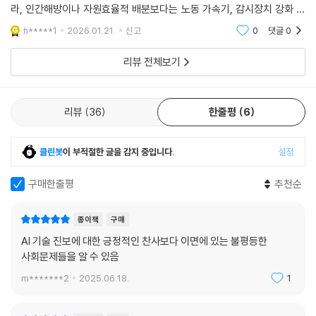
수 없다. 그런게 현재의 AI는 이윤추구와 빅테크리더들의 정치신념에 따
라, 인간해방이나 자원효율적 배분보다는 노동 가속기, 감시장치 강화 장
우리 역시 AI 추출 기계에 투입되는 원재료가 되기를 거부한다. 우리 역시
“오늘날의 AI 산업은 식민주의적 착취 구조의 최신 버전일 뿐이며, 이 시스
치화되고 있다고 저자는 말한다. 그래서 노동자들이, 사회가 방향을 바꾸
인간의 노동력을 갈아 넣어 이윤을 뽑아내는 시스템 앞에서, 기계를 멈추
h*****1
2026.01.21.
신고
0
댓글
0
템은 노동자들이 구조 자체를 바꿀 수 없도록 철저히 설계되어 있다.” - 본
기위해 노력해야 한
겠다는 각오를 다진다. 그리고 그것을 움직이고, 소유한 이들에게 분명히
문 중에서
말하고자 한다. 리가 자유롭지 않다면, 그 기계는 결코 작동하지 못할 것이
리뷰 전체보기
라고.
“한편의 디스토피아 소설을 읽는 것 같다” - 퍼블리셔스 위클리
--- 「맺음말」 중에서
추출 기계를 숨 쉬게 하는 일곱 사람의 이야기
리뷰
36
한줄평
6
이 추출 기계가 어떻게 작동하는지는 책에 등장하는 인물들의 서사를 통해
생생하게 드러난다. 예를 들어 머리말에 소개되는 케냐의 콘텐츠 검수자
클린봇
이 부적절한 글을 감지 중입니다.
설정
머시는 메타의 하청업체에서 하루 수백 개의 게시물을 검토하며 폭력과 혐
구매한줄평
추천순
오를 걸러낸다. 그러던 어느 날, 그녀는 교통사고 장면이 담긴 영상 속에서
자신의 할아버지를 목격한다. 고통과 충격 속에서도 그녀는 영상을 끝까지
보고 판단을 내려야 했다. 그녀의 감정과 고통은 시스템 안에서 고려되지
종이책
구매
않는다. 우간다의 데이터 주석자 애니타(1장)는 자율주행차 훈련에 필요
AI 기술 진보에 대한 긍정적인 찬사보다 이면에 있는 불평등한
한 데이터를 수작업으로 분류한다. 그녀는 하루 열 시간 이상을 컴퓨터 앞
사회문제들을 알 수 있음
에 앉아, 눈 깜빡임이나 신호등 같은 사소한 디테일에 태그를 붙인다. “기
m*******2
2025.06.18.
1
계가 똑똑해지려면 나 같은 사람이 필요해요.” 그녀는 자신의 일에 자부심