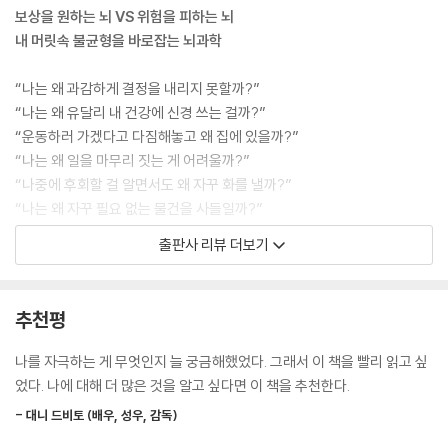
보상을 원하는 뇌 VS 위험을 피하는 뇌
재정적 스트레스
방어형은 정신없는 신경계를 처리해야 하기에 유연해지고, 이런 식의 평생
내 머릿속 불균형을 바로잡는 뇌과학
학습은 특히 변화를 대할 때 긍정적으로 작용하는 기술이 된다. 빠르게 변
글을 마치며
화하는 요구와 환경에 더 민첩하게 움직일 수 있다는 점은 방어형 뇌의 화
“나는 왜 과감하게 결정을 내리지 못할까?”
감사의 말
학적 불균형이 낳는 기능적인 부수 효과다. 공격형은 세상에 대해 보다 경
“나는 왜 유달리 내 건강에 신경 쓰는 걸까?”
찾아보기
직된 자세를 취하기 때문에, 루틴에 좀 더 기대고 변화에 저항하는 편이다.
“운동하러 가겠다고 다짐해놓고 왜 집에 있을까?”
--- p.86
“나는 왜 일을 마무리 짓는 게 어려울까?”
“나중에 후회할 걸 알면서도 왜 자꾸 화를 낼까?”
방어형과 공격형 모두 모호한 것을 똑같이 꺼리지만, 서로 살짝 다른 방식
“나는 왜 자꾸 필요 없는 물건을 사들일까?”
으로 관계를 맺는다. 공격형은 대개 모호함을 장애물로, 즉 핵심이나 결과
출판사 리뷰 더보기
에 도달하기 위한 자신의 레이스에서 밀어내야 하는 무언가로 여긴다. 점
우리는 왜 자신에게 도움이 안 되는 일을 할까? 과거에 대한 기억, 사회문
들이 모두 드러나기 한참 전에 점들을 연결하느라 바쁘다. 반면에 방어형
화와의 연관성, 가족의 영향, 주변 사람에 대한 감정, 상황에 대한 물리적
은 군데군데 모호한 상황을 마주치면 속도를 줄이는데, 불확실하면 위험할
제약 등이 여러 이유가 있겠지만, 간과하기 쉬운 게 우리 고유의 뇌 화학작
추천평
수 있기 때문이다. 방어형 역시 혼란을 줄이길 바라지만, 자신을 위험에 빠
용에 따른 숨겨진 영향이다. 임상심리학자인 코널 코완과 내과의학박사인
뜨릴 수 있는 무언가를 놓치는 대가를 치르지는 않는다.
데이비드 키퍼가 40년간의 의학적 교류 끝에 완성한 이 책은 타고난 신경
나를 자극하는 게 무엇인지 늘 궁금해했었다. 그래서 이 책을 빨리 읽고 싶
--- p.115
전달물질의 불균형(도파민 부족 혹은 세로토닌 부족)이 어떻게 서로 다른
었다. 나에 대해 더 많은 것을 알고 싶다면 이 책을 추천한다.
행동 패턴과 스트레스에 대처하는 반응을 만드는지 소개한다. 나아가 평소
방어형은 경계에서 불안을 느끼곤 한다. 경계를 넘는 순간 불안함을 예상
- 대니 드비토 (배우, 성우, 감독)
행동 패턴과 반응으로 나의 유형을 진단 및 파악하고, 이러한 성향이 일상
하고 그 경험을 재구조화할 수 있다. 이때 드는 느낌을 ‘그저 거센 화학 반