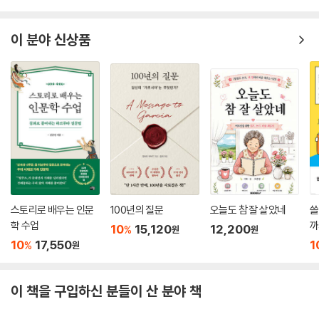
이 분야 신상품
스토리로 배우는 인문
100년의 질문
오늘도 참 잘 살았네
쓸
학 수업
까
10
15,120
12,200
%
원
원
10
17,550
1
%
원
이 책을 구입하신 분들이 산 분야 책