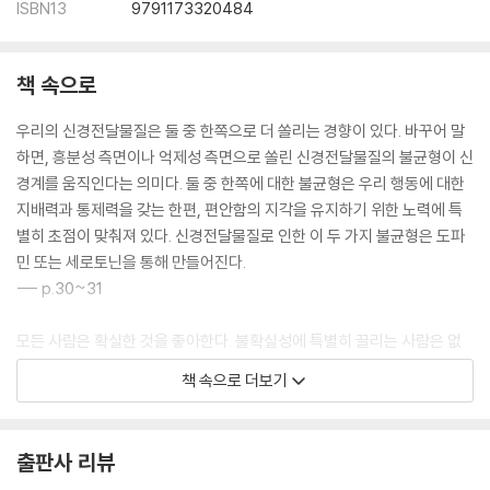
ISBN13
9791173320484
11. 운동하고 숙면하는 사피엔스
편안함이 사치일 때
움직이기 싫어하는 방어형
책 속으로
머시와 쉴라에게 주어진 숙제
각성과의 관계성을 강화 도구로 활용하기
우리의 신경전달물질은 둘 중 한쪽으로 더 쏠리는 경향이 있다. 바꾸어 말
공격형을 일으켜 움직이기
하면, 흥분성 측면이나 억제성 측면으로 쏠린 신경전달물질의 불균형이 신
계속 책임지게 하기
경계를 움직인다는 의미다. 둘 중 한쪽에 대한 불균형은 우리 행동에 대한
수면 부족
지배력과 통제력을 갖는 한편, 편안함의 지각을 유지하기 위한 노력에 특
자신에게 필요한 나머지 취하기
별히 초점이 맞춰져 있다. 신경전달물질로 인한 이 두 가지 불균형은 도파
상호작용하는 생활방식의 변화
민 또는 세로토닌을 통해 만들어진다.
--- p.30~31
12. 스트레스 줄타기
기상나팔을 부는 대자연
모든 사람은 확실한 것을 좋아한다. 불확실성에 특별히 끌리는 사람은 없
대자연에서 생긴 약간의 각성
다. 그러나 공격형은 방어형보다 불확실성에 덜 민감하다. 각성과의 관계
책 속으로 더보기
상실에 대응하기
성이 다르기 때문이다. 신경전달물질인 도파민은 확실성을 코드화하고, 세
처방약을 통한 자기 진정의 길
로토닌은 불확실성을 코드화한다. 우리가 어떠한 행위나 결정을 둘러싼 상
약물 남용을 통한 자기 진정 효과
황에 확신이 있다면, 우리의 도파민 뉴런은 더 높은 비율로 흥분한다.
출판사 리뷰
암 판정을 받은 순간
--- p.54
의료 때문에 스트레스를 심하게 받는가?