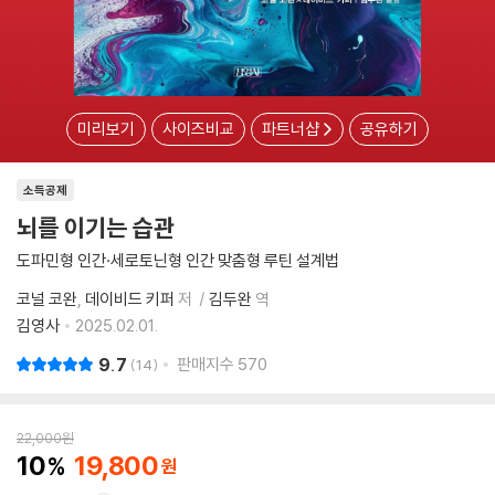
미리보기
사이즈비교
파트너샵
공유하기
소득공제
뇌를 이기는 습관
도파민형 인간·세로토닌형 인간 맞춤형 루틴 설계법
코널 코완
데이비드 키퍼
저
김두완
역
김영사
2025.02.01.
9.7
판매지수
570
14
22,000
원
10
19,800