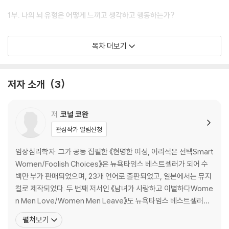
1부. 나의 뇌 유형은 어떻게 느끼고 생각하고 행동하는가?
1. 피할 수 없는 각성의 밀당
목차 더보기
공격형 유아와 방어형 유아
쾌락과 고통
접근과 회피
저자 소개
3
외향형과 내향형
사색적 성격과 표현적 성격
저
코널 코완
2. 감정 조절의 롤러코스터
관심작가 알림신청
감정적 취약성
건강염려증과 건강불감증
임상심리학자. 그가 공동 집필한 《현명한 여성, 어리석은 선택Smart
반응성, 유연성, 적응성
Women/Foolish Choices》은 뉴욕타임스 베스트셀러가 되어 수
충동 조절과 만족 지연
백만 부가 판매되었으며, 23개 언어로 출판되었고, 일본에서는 뮤지
낙관주의와 비관주의
컬로 제작되었다. 두 번째 저서인 《남녀가 사랑하고 이별하다Wome
위험 내성
n Men Love/Women Men Leave》도 뉴욕타임스 베스트셀러가
되었다. 그는 수백 개의 라디오 및 TV 쇼에 출연했으며 그의 글은 전
펼쳐보기
3. 사고방식을 이끄는 줄다리기
세계 여러 저널, 잡지, 신문에 게재되었다. 또한 코완 박사는 연구 및