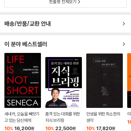
한줄평 전체보기
배송/반품/교환 안내
이 분야 베스트셀러
세네카, 오늘을 빼앗기
품격 있는 대화를 위한
인생을 위한 최소한의
이
고 있는 당신에게
지식 브리핑
생각
1
10
16,200
10
22,500
10
17,820
%
%
%
원
원
원