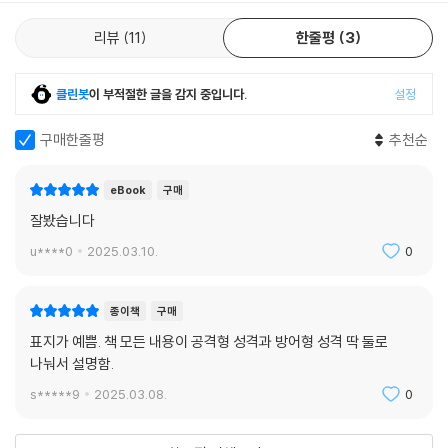
인 삶과는 완전히 상반되는 경우가 많다는 사실을 명심해야 한다. 습관의
힘과 변화의 어려움을 겪어본 사람이라면 누구나 두 가지 성향 중 하나를
리뷰
11
한줄평
3
파악하여 자신의 뇌를 통제하는 데 필요한 실용적이고 과학적인 근거를 확
인할 수 있다. 이러한 전략을 개발하는 데에서 가장 중요한 것은 세로토닌
클린봇
이 부적절한 글을 감지 중입니다.
설정
과 도파민의 작용 방식과 자신이 어떤 유형에 속하는지 이해하는 것이다.
이 새로운 정보를 바탕으로 독자는 자신의 무의식적 습관과 반사적 행동을
구매한줄평
추천순
인식하고, 의도적인 자제력을 키움으로써 이를 건강한 습관으로 바꾸는 방
법을 배울 수 있다.
eBook
구매
잘봤습니다
u****0
2025.03.10.
0
종이책
구매
표지가 예쁨. 책 모든 내용이 공격형 성격과 방어형 성격 딱 둘로
나눠서 설명함.
s*****9
2025.03.08.
0