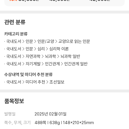
순수하면서도 순수하지 않은 부정 정서
성적 만족과 불만족
성장과 불편
관련 분류
9. 내 아이를 위한 맞춤형 양육
카테고리 분류
내 자녀의 뇌 유형 평가하기
국내도서
인문
인문/교양
교양으로 읽는 인문
방어형 자녀 진정시키기
국내도서
인문
심리
심리학 이론
공격형 자녀 진정시키기
국내도서
자연과학
뇌과학
뇌과학 일반
국내도서
자기계발
인간관계
인간관계 일반
4부. 나의 뇌 유형은 일상생활에서 어떻게 나타나는가?
수상내역 및 미디어 추천 분류
10. 건강한 식습관 레시피
국내도서
미디어 추천
조선일보
우리는 왜 이렇게 뚱뚱해졌을까?
우리가 지금까지 알고 있는 것
식습관에 영향을 미치는 숨은 요인
품목정보
생각 없이 먹기
갈등의 언어
발행일
2025년 02월 01일
스테이시와 제프
쪽수, 무게, 크기
488쪽 | 638g | 148*210*25mm