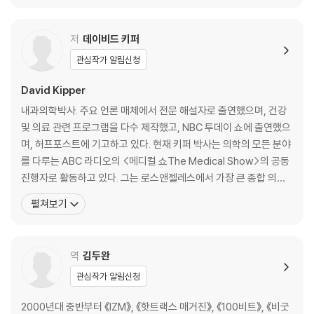
보상 처리
치료를 위한 비영리 센터인 휴먼 사이언스 센터를 로스앤젤레스에 설
모호함에 대한 인내와 이분법적 사고
립했다. 이 센터에서 그가
저
데이비드 키퍼
세부 사항에 대한 집중력과 주의력
피드포워드와 피드백
관심작가 알림신청
생각하는 속도
David Kipper
루틴 만들기
내과의학박사. 주요 언론 매체에서 전문 해설자로 출연했으며, 건강
2부. 나의 뇌 유형은 직장생활에서 어떻게 나타나는가?
및 의료 관련 프로그램을 다수 제작했고, NBC 투데이 쇼에 출연했으
며, 허프포스트에 기고하고 있다. 현재 키퍼 박사는 의학의 모든 분야
4. 성공과 야망의 걸림돌
를 다루는 ABC 라디오의 <메디컬 쇼The Medical Show>의 공동
야망에 대하여
진행자로 활동하고 있다. 그는 로스앤젤레스에서 가장 큰 종합 의료
방어형의 성공을 가로막는 요인
서비스 제공업체인 비벌리힐스 메디컬 그룹을 공동 설립했다. 또한
펼쳐보기
공격형의 성공을 가로막는 요인
스트레스 관리 전문 기관인 캘리포니아 행동의학 연구소를 공동 설립
하여 기존 치료법과 동종요법을 통합했다. 그의 저서 《중독 솔루션T
5. 변화하는 현장에 대응하는 소프트 스킬
he Addiction Solution》은 중
역
김두완
책임감
관심작가 알림신청
유연성
자신감
2000년대 중반부터 《IZM》, 《핫트랙스 매거진》, 《100비트》, 《비굿
자제력과 자기주도능력