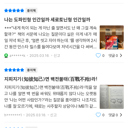
--- p.298
- 노먼 펄스타인 (전 로스앤젤레스 타임즈 편집장)
하지만 편안함이 중심이 된 본능적인 대처 전략은 여러모로 우리를 나쁜
고 해요. 23쪽에 나와있는 [개인별 뇌 유
종이책
길로 이끌고 고통을 준다. 잠깐의 편안함을 오래 지속되는 고통과 바꾸는
우리는 배고프다고 먹기만 하지 않는다. 그리고 더 중요하게는 대부분 편
일은 현명한 처사가 아니다. 자신의 뇌 유형 특성과 성향을 인식하는 것은
나는 도파민형 인간일까 세로토닌형 인간일까
해지려고 먹는다. 과거에는 건강하지 못한 음식에 쉽게 접근하거나 일상에
정서적 불편함을 넘어설 수 있는 동기 부여가 된다.
***”내게 득이 되는 게 아닌 줄 알면서도 난 왜 그걸 계속
서 만성적인 스트레스를 얻는 경우가 적었다. 이러한 현재 상황이 우리에
할까?“ 책의 서문에 나오는 질문이다.실은 이게 내가 매
게 악영향을 미치는 뇌의 화학적 불균형을 활성화하는 데 완벽한 조건이
뇌 성향 맞춤형ㆍ생활 밀착형 가이드
일 저녁 퇴근 후, ‘얼른 씻고 자야 하는데..‘를 생각하며 2시
된다. 방어형과 공격형 모두 음식 섭취를 자기 진정 전략으로 활용하는 희
간 동안 인스타 릴스를 들여다보며 저녁시간을 다 써버린
생자로 전락할 수 있다.
이 책은 우리의 타고난 뇌 화학적 불균형이 현실 생활에서 어떻게 나타나
걸 깨달을 때마다 하게 되는 생각이었다. 책을 열자마자
a******k
2025.03.16.
신고
0
댓글
0
--- p.387
뜨끔했다.”왜 나는 다이어트를 한다고 해놓고 계속 먹
는지 살펴보고 효과적으로 증명되고 맞춤화된 해결 전략을 소개한다. 먼저
나?“ ”왜 나는 침착하기로 해놓고
직장에서의 목표(성공과 야망)와 업무에 임하는 태도, 직장동료와 관계 맺
종이책
는 방식에서 공격형과 방어형이 서로 어떠한 차이가 있는지 사례를 들어
지피지기(知彼知己)면 백전불태(百戰不殆)라!
확인하고, 각 유형이 가진 약점을 서로의 강점으로 통합하는 법을 구체적
으로 알려준다. 또한 사람과 사람이 만나 호감을 나누고 서로 사랑하기까
지피지기(知彼知己)면 백전불태(百戰不殆)라!적을 알
고 나를 알면 백 번을 싸워도 위태롭지 않다.나는 오랫동
지 신체 내 화학작용의 변화와 결혼 후에 배우자 간에 발생하는 갈등 상황
안 ‘나는 어떤 사람인가?’라는 질문을 품어왔다. 나조차도
대처법, 공격형?방어형 자녀를 파악하고 양육하는 법 등을 풍부하게 다루
나를 잘 모르기에, 때로는 사주팔자 상담이나 MBTI 같은
며 실용적인 가이드를 제시한다. 마지막으로 뇌 유형에 맞춘 건강한 식습
유형 검사를 통해 스스로를 이해하려 노력했다. 분석 결과
관 관리법, 수면장애 해결법, 다양한 스트레스 상황을 슬기롭게 대처하는
h*******1
2025.03.16.
신고
0
댓글
0
를 듣다 보면 “맞아, 맞아!” 하고 공감하며, 미처 알지 못
법 등 일상에서 흔히 나타날 수 있고 동시에 평소에 관심을 기울이기 어려
했던 나의 모습을 발견하기도 한다.사주