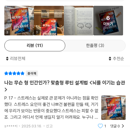
불균형이 우리의 무의식적 성향을 만든다. 두 저자는 우리 신경계를 흥분
는 표적 치료법을 강하게 연상시킨다. 사회적?직업적 목표와 균형을 이루
화학작용에 노예처럼 빠져드는 것과는 반대다.
시키는 도파민이 부족한 유형을 공격형, 반대로 신경계를 진정시키는 세로
고 스트레스를 관리하기 위한 맞춤형 전략을 제공한다.
--- p.246
토닌이 부족한 유형을 방어형이라 부른다. 공격형은 도파민이 부족하다 보
6
- B. 카민스키 (외과 병리학자, 다큐멘터리 영화 제작자)
니 기본적으로 낮은 각성 상태를 유지해 자극, 즉 보상을 좇는 경향이 강하
더보기
최근의 한 연구에서 연구자들은 미생물군집의 다양성이 우리가 맺는 사회
고, 반대로 방어형은 세로토닌이 부족하다 보니 기본적으로 높은 각성 상
3
3
적 관계의 수와 관련이 있음을 밝혔다. 우리의 소화관에 사는 무전취식자
스트레스에 대한 반응에서 신경전달물질의 역할에 대해 과학적 증거를 바
태를 유지해 진정, 즉 위험을 회피하는 경향이 강하다. 공격형은 기본적으
가 다양할수록 관계의 수가 더 크다는 것이다. 그리고 반대로 연구자들은
탕으로 심층 분석한 책이다. 스트레스를 잘 관리하기 위한 맞춤형 전략을
로 낙천적이고 외향적인 성격을 띠는 반면, 방어형은 대개 비관적이고 내
리뷰
11
한줄평
3
우리 중 미생물군집이 다양하지 못한 사람이 더 불안하고 쉽게 우울해지는
제공한다.
성적인 성격을 가진다. 대신 공격형은 쉽게 산만해지고 충동적인 행동으로
편임을 확인했다. 이것은 우리 미생물군집의 구성을 성격 변인과 관련지은
- 주디스 델라필드 (시더스시나이메디컬센터 의학박사)
이어질 수 있으며, 방어형은 비교적 쉽게 집중할 수 있고 미래를 위해 현재
리뷰전체
추천순
광범위한 연구로서 최초의 사례다. 장내 미생물의 다양성이 높을수록 외향
의 만족을 기꺼이 미룰 수 있다. 이는 모두 본능적으로 편안함과 안정감이
적이고 사교적인 성향을 보이고, 다양성 부족하면 스트레스와 불안에 취약
라는 하나의 목표를 지향하는 반응이다.
스트레스를 받는 방식과 뇌 생리학의 이해가 건강과 행복에 대한 개인화된
종이책
하다는 경향이 있다는 사실을 발견했다.
접근 방식으로 어떻게 이어질 수 있는지 설명한다. 이 책은 당신의 삶을 바
나는 무슨 형 인간인가? 맞춤형 루틴 설계법 <뇌를 이기는 습관
--- p.259
ㆍ공격형 뇌(도파민 부족형): 보상에 민감함, 충동 조절이 어려움, 새로운
꿀 수 있다.
>
것에 대한 욕구가 높음, 외향적이고 낙천적인 성격, 산만한 편, 빠르지만
- 할랜드 윈터 (하버드 의과대학 소아과 부교수)
전전두피질이 다시 연결되면, 우리는 가끔 자신이 배우자의 일부만 사랑했
P. 17 - 스트레스는 실제로 큰 문제가 아니라는 점을 확인
부정확한 사고방식, 변화에 대처하기 어려움, 화를 표출하는 편.
음을 깨닫는다. 자신이 무시하거나 넘겨짚거나 그 사람이 나를 사랑하니까
했다. 스트레스 요인이 좋건 나쁘건 불편을 만들 때, 거기
ㆍ방어형 뇌(세로토닌 부족형): 위험에 민감함, 만족 지연이 쉬움, 익숙한
에 우리가 보이는 반응이 중요했다.스트레스는 피할 수 없
이 책은 우리의 뇌 화학작용이 우리를 어떻게 정의하는지 설명한다. 우리
바뀔 거라고 가정한 무언가가 있음을 깨닫는다. 우리의 암묵적인 계약에서
것에 대한 욕구가 높음, 내성적이고 비관적인 성격, 집중력이 높음, 느리지
죠. 그리고 어디서 언제 생길지 알기 어려워요. 누구나 받
의 행동에 대한 새로운 이론으로 가득한 이 책은 우리에게 맞춤형 도구를
가장 음험하고 흔한 조항은 우리가 행복을 누구에게 맡기는냐다. 흔히 우
만 정확한 사고방식, 변화에 유연함, 화를 속에 담아두는 편.
는 스트레스, 그런데 내가 어떤 유형의 인간인지를 알면
제공하여 목표를 달성하고 삶을 개선할 수 있도록 힘을 실어준다.
리는 자신이 아닌 자기 배우자를 행복과 만족의 주요 원천으로 삼는다.
s*****l
2025.03.16.
신고
1
댓글
0
스트레스를 받았을 때 좀 더 빠르게 안정을 찾을 수 있다