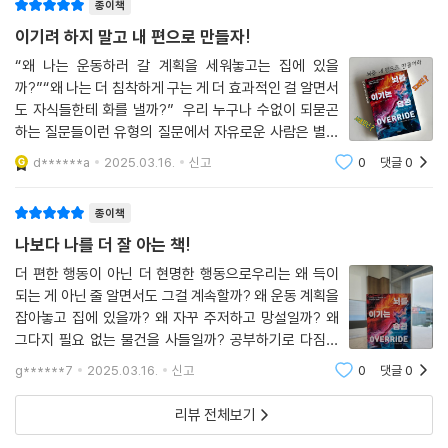
운 생활 습관을 찾아보고 의학적?경험적으로 증명된 개선법을 제안한다.
종이책
이는 나 자신뿐만 아니라 타인을 있는 그대로 이해하고 수용하며 더 발전
이기려 하지 말고 내 편으로 만들자!
된 관계로 나아가는 데 큰 도움을 준다.
“왜 나는 운동하러 갈 계획을 세워놓고는 집에 있을
까?”“왜 나는 더 침착하게 구는 게 더 효과적인 걸 알면서
“방어형은 어렵고 스트레스를 주는 임무에 따르는 불안감을 피하려다가
도 자식들한테 화를 낼까?” 우리 누구나 수없이 되묻곤
임무의 중요성에 우선순위를 매기는 능력을 왜곡할 수 있다. 그래서 우리
하는 질문들이런 유형의 질문에서 자유로운 사람은 별로
는 업무 순서에 우선순위를 매기는 방식을 정기적으로 검토하는 일이 방어
없죠?그건 우리가 의지력이 약해서일까요? 우리의 반복
d******a
2025.03.16.
신고
0
댓글
0
형에게 특히 도움이 된다는 사실을 확인했다. … 불안감을 상대적으로 많
된 생각과 행동이나의 의지력의 영역인지, 뇌의 화학작용
이 일으키는 임무를 미룰 가능성이 더 크다면, 그 임무를 먼저 하는 게 낫
의 영역인지이에 대한 고민에서 이 책은 시작
종이책
다.” _212쪽
나보다 나를 더 잘 아는 책!
뇌의 지배에서 자유로워지는 법
더 편한 행동이 아닌 더 현명한 행동으로우리는 왜 득이
되는 게 아닌 줄 알면서도 그걸 계속할까? 왜 운동 계획을
우리는 우리 자신이 뇌를 소유하고 통제하고 있다고 생각하지만, 실질적으
잡아놓고 집에 있을까? 왜 자꾸 주저하고 망설일까? 왜
로는 뇌가 우리를 지배할 때가 더 많다. 우리가 의도하지 않아도 뇌는 우리
그다지 필요 없는 물건을 사들일까? 공부하기로 다짐해
를 불안으로 몰아넣기도 하고, 두려움에 떨게도 하며, 자극적인 것을 찾게
놓고 왜 sns를 보고 있을까?더 편하기 때문이다. 인간은
g******7
2025.03.16.
신고
0
댓글
0
본능적으로 편안함과 안정감이라는 하나의 목표를 지향
만들기도 하고, 분노를 표출하게도 한다. 뇌는 최선의 이익을 염두에 두기
한다. 《뇌를 이기는 습관》은 "각성"이라는 하
보다는 기분을 좋게 만드는 단 하나의 목적과 매우 구체적인 전략을 갖고
리뷰 전체보기
있다. 뇌의 목표는 종종 우리의 의도나 우리가 알고 있는 건강하고 건설적