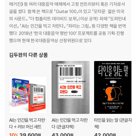
매거진》 등 여러 대중음악 매체에서 고정 컨트리뷰터 혹은 기자로서
글을 썼다. 함께 쓴 책으로 『Guitar 100』이 있고 『모타운: 젊은 미국
6. 모두가 윈윈하는 직장생활의 기술
의 사운드』 『더 컴플리트 데이비드 보위』(이상 공역) 외에 『도파민네
부하직원 대하기
이션』 『AI는 인간을 먹고 자란다』 『파리는 그림』 등 다양한 책을 번역
상사 대하기
했다. 2018년 ‘한국 대중음악 명반 100’ 프로젝트를 공동 기획·진행
동료 대하기
했으며 현재 한국대중음악상 선정위원으로 있다.
3부. 나의 뇌 유형은 인간관계에서 어떻게 나타나는가?
김두완
의 다른 상품
7. 로맨틱한 사랑
끌림
호르몬과 뇌 화학작용
미생물군집과 유전자
뇌는 어떻게 끌림에 관여하는가?
8. 결혼, 무엇이 쇼를 이끄는가?
보이지 않는 계약
AI는 인간을 먹고 자란
AI는 인간을 먹고 자란
타인을 읽는 말 (큰글자
건강에 대한 집착 혹은 방관
다 + 러브 머신 세트
다 (큰글자책)
책)
돈을 둘러싼 갈등
10
39,600
43,000
42,000
%
원
원
원