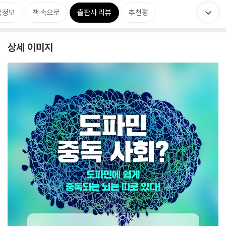
목정보
책 속으로
출판사 리뷰
추천평
상세 이미지