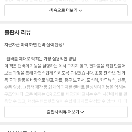
한 자료를 만들 수 있답니다. 이처럼 캔바는 컴퓨터 활용 능력뿐만 아니라
책 속으로 더보기
협동심을 기를 수 있는 도구라고 할 수 있어요.
--- p.12
출판사 리뷰
캔바는 자유로운 디자인 작업을 위해 스톡 콘텐츠(사진, 그래픽, 동영상,
글꼴, 음악 등)에 대한 비독점 라이선스를 제공해요. 즉, 여러 사람이 권리
차근차근 따라 하면 캔바 실력 완성!
를 가질 수 있다는 뜻이에요. 여기에는 내가 디자인한 것뿐만 아니라 그 디
자인을 넣어서 만든 물건을 판매할 수 있는 권한도 포함된답니다. 이때 캔
· 캔바를 제대로 익히는 가장 실용적인 방법
바가 제공하는 원본 콘텐츠나 단일 요소 등을 다운로드하거나 판매할 수는
이 책은 캔바의 기능을 설명하는 데서 그치지 않고, 결과물을 직접 만들어
없어요. 캔바에 있는 것들을 조합해서 사용자만의 새로운 작품을 만들어야
보는 과정을 통해 자연스럽게 익히도록 구성했습니다. 초등 전 학년·전 과
판매가 가능해요. 굿즈 등을 만들어 판매하고 싶다면 개별 콘텐츠마다 라
목 교과 활동을 바탕으로 발표 자료, 탐구 보고서, 포스터, 카드뉴스, 신문,
이선스가 다르니 꼭 확인해 보아야 해요.
숏폼 영상, 그림책 제작 등 21개의 과제를 캔바로 완성하며 기능을 익히는
--- p.18
구조입니다. 모든 예제는 QR 코드로 제공되어 교사는 수업 시간에 바로 활
용할 수 있고, 학생은 템플릿을 열어 손쉽게 과제를 완성할 수 있습니다. 따
[5학년 역사]
라 하며 익히는 실습형 학습이 이 책의 가장 큰 특징입니다.
출판사 리뷰 더보기
초등학교 5학년이 되면 사회 시간에 본격적으로 ‘역사’를 배우기 시작해
요. 고조선부터 고구려·백제·신라, 고려와 조선까지 여러 나라를 차례로 공
· ‘처음’을 ‘이미 해 본 경험’으로 바꾸는 수행평가 훈련
부하다 보면 인물, 사건, 유물들이 서로 헷갈릴 수 있어요. 이럴 때 마인드
수행평가는 미리 준비하기 어려운 영역이기 때문에 많은 아이가 늘 ‘처음