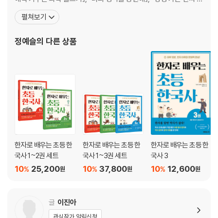
Day 6. 우리 반 소식을 담은 신문 [5학년 국어]
부』 등이 있습니다. ““학생이 캔바로 발표하고 싶다는데 제가 몰라서
펼쳐보기
도전! 미션 해결! 우리 집 소식지를 만들어볼까요?
못 하게 했어요”라는 어느 선생님의 고백과 “아이 수행평가에 큰 도
움이 되겠다”는 학부모의 말을 들으며 『3주 완성 초등 캔바』의 집필
정예슬
의 다른 상품
Day 7. 한 장으로 정리하는 역사 마인드맵 [5학년 역사]
을 결심했습니다. 캔바의
도전! 미션 해결! 역사 인물 마인드맵을 만들어볼까요?
Day 8. 나의 하루를 관리해 주는 플래너 [5학년 실과]
도전! 미션 해결! 주간 계획표를 만들어볼까요?
Day 9. 발명 보고서부터 탐구 보고서까지 [6학년 과학]
도전! 미션 해결! 탐구 보고서를 만들어볼까요?
한자로 배우는 초등 한
한자로 배우는 초등 한
한자로 배우는 초등 한
Day 10. 활기가 넘치는 학급 브이로그 영상 [6학년 창제]
국사 1~2권 세트
국사 1~3권 세트
국사 3
도전! 미션 해결! 나의 하루를 브이로그로 만들어볼까요?
10
25,200
10
37,800
10
12,600
%
%
%
원
원
원
Day11. 지구를 살리는 환경보호 포스터 [3학년 과학]
도전! 미션 해결! 시원한 수박 수영장을 알리는 포스터를 만들어볼까요?
글
이진아
Day12. 우리 가게 POP 메뉴 포스터 만들기 [4학년 사회]
관심작가 알림신청