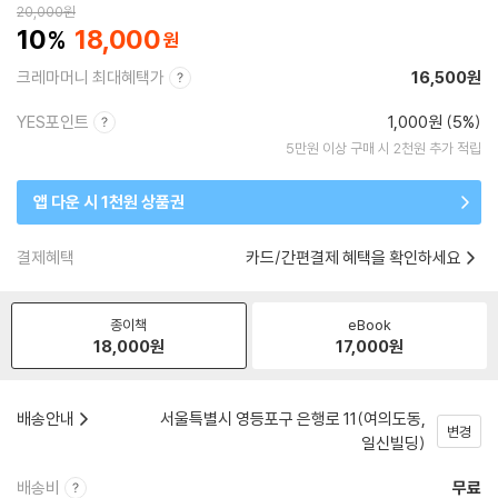
20,000
원
10
18,000
크레마머니 최대혜택가
16,500원
YES포인트
1,000원 (5%)
5만원 이상 구매 시 2천원 추가 적립
앱 다운 시 1천원 상품권
결제혜택
카드/간편결제 혜택을 확인하세요
종이책
eBook
18,000
원
17,000
원
배송안내
서울특별시 영등포구 은행로 11(여의도동,
변경
일신빌딩)
배송비
무료