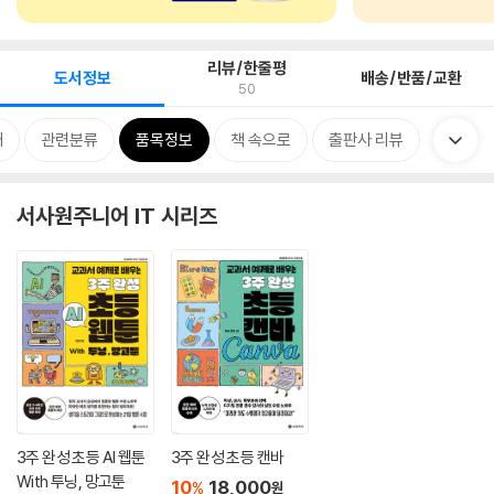
리뷰/한줄평
도서정보
배송/반품/교환
50
개
관련분류
품목정보
책 속으로
출판사 리뷰
서사원주니어 IT 시리즈
3주 완성 초등 AI 웹툰
3주 완성 초등 캔바
With 투닝, 망고툰
10
18,000
%
원