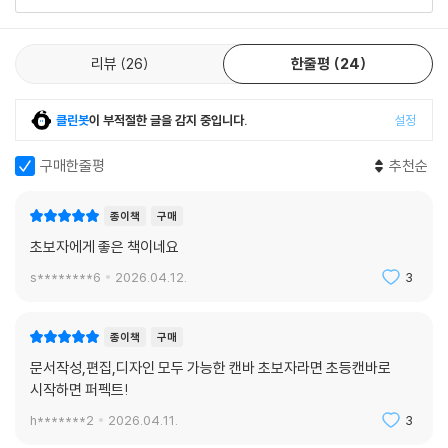
리뷰 전체보기
리뷰
26
한줄평
24
클린봇
이 부적절한 글을 감지 중입니다.
설정
구매한줄평
추천순
종이책
구매
초보자에게 좋은 책이네요
s********6
2026.04.12.
3
종이책
구매
문서작성,편집,디자인 모두 가능한 캔바 초보자라면 초등캔바로
시작하면 퍼펙트!
h*******2
2026.04.11.
3