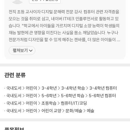
도전! 미션 해결! 프리마켓에서 판매할 물건의 POP 포스터를 만들어볼까
전직 초등 교사이자 디지털 문해력 전문 강사. 컴퓨터 관련 자격증을
요?
모으는 것을 취미로 삼고, 네이버 IT테크 인플루언서로 활동하고 있
습니다. “학교에서 아이들을 가르치며 디지털 소양 능력이 학생들의
Day13. 알록달록 팝아트 전시회 [4학년 미술]
재능 발현에 큰 영향을 미친다는 사실을 몸소 깨달았습니다. 누구나
도전! 미션 해결! 가족사진으로 알록달록 팝아트 전시회를 열어볼까요?
전문가처럼 디자인을 할 수 있게 해주는 캔바를, 더 많은 아이들이 자
신의 생각을 표현하는 도구로 활용하길 바라는 마음으로 『3주 완성
Day14. 알고 먹자! 영양정보 분석표 [5학년 실과]
펼쳐보기
초등 캔바』를 집필했습니다. 교육청 디지털 문해력 전문 강사로 활동
도전! 미션 해결! 좋아하는 아이스크림의 영양정보 분석표를 만들어볼까
하며 연간 1,000명 이상의 학생, 교사, 학부모를 대상으로 강의를 진
요?
행해 왔습니다. 그 과정에서 쌓은 현장
관련 분류
Day15. 움직이는 나라 소개 포스터 [6학년 사회]
도전! 미션 해결! 이탈리아를 소개하는 움직이는 포스터를 만들어볼까요?
국내도서
어린이
3-4학년
3-4학년 학습
3-4학년 컴퓨터
국내도서
어린이
5-6학년
5-6학년 학습
5-6학년 컴퓨터
Day16. 내 꿈을 이루어줄 비전보드 [6학년 도덕]
국내도서
어린이
초등학습
컴퓨터/IT/코딩
도전! 미션 해결! 제주도 여행 보드판을 만들어볼까요?
국내도서
어린이
어린이 교양
문화/예술
예술
Day17. 그림이 움직이는 애니메이션 [6학년 미술]
도전! 미션 해결! 바닷속 세상을 애니메이션으로 만들어볼까요?
품목정보