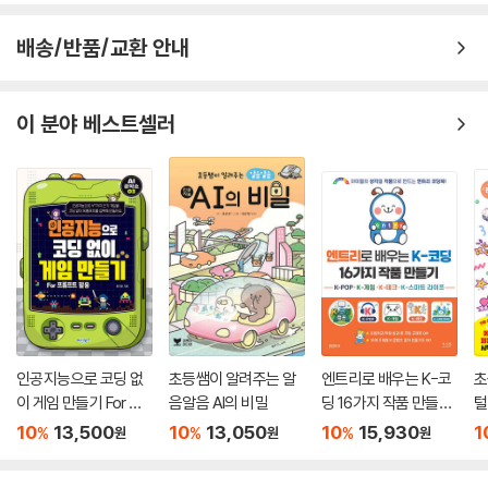
배송/반품/교환 안내
이 분야 베스트셀러
인공지능으로 코딩 없
초등쌤이 알려주는 알
엔트리로 배우는 K-코
초
이 게임 만들기 For 프
음알음 AI의 비밀
딩 16가지 작품 만들기
털
롬프트 활용
: K-POP,K-게임,K-테
하
10
13,500
10
13,050
10
15,930
1
%
%
%
원
원
원
크,K-스마트 라이프