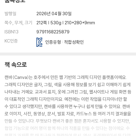
Day18. 미래의 나를 알리는 명함 [6학년 창체]
발행일
2026년 04월 30일
도전! 미션 해결! 나를 가장 잘 표현해 주는 미래 명함을 만들어볼까요?
쪽수, 무게, 크기
212쪽 | 530g | 210*280*9mm
Day19. 매력적인 유튜브 섬네일 [6학년 실과]
ISBN13
9791168225879
도전! 미션 해결! 나만의 동영상 섬네일을 만들어볼까요?
KC인증
인증유형 : 적합성확인
Day20. 음악이 흐르는 감성적인 숏폼 [6학년 실과]
도전! 미션 해결! 내가 좋아하는 계절에 관한 숏폼 영상을 만들어볼까요?
책 속으로
Day21. 나의 상상이 펼쳐지는 그림책 [5학년 국어]
캔바(Canva)는 호주에서 만든 웹 기반의 그래픽 디자인 플랫폼이에요.
도전! 미션 해결! 내 머릿속 이야기를 그림책으로 만들어볼까요?
그래픽 디자인은 글자, 그림, 색을 사용해 정보를 보기 쉽고 이해하기 쉽게
나타내는 거예요. 교과서 표지, 옷에 그려진 그림, 웹사이트나 게임 화면 등
캔바 부록
이 대표적인 그래픽 디자인이지요. 예전에는 이런 작업을 디자이너만 할
교사와 학생을 위한 캔바 사용법
수 있다고 생각했지만, 캔바를 사용하면 누구나 쉽게 만들 수 있어요. 캔바
로 이미지, 사진, 동영상, 문서, 발표 자료, 카드뉴스 등 여러 가지 결과물을
만들 수 있답니다. 무엇보다 캔바가 좋은 점은 혼자서도 사용할 수 있지만,
협업 기능으로 여러 명이 함께 하나의 작품을 만들 수 있다는 점이에요. 수
행평가 과제를 할 때 친구들과 협력하여 문서, 영상, 프레젠테이션 등 다양