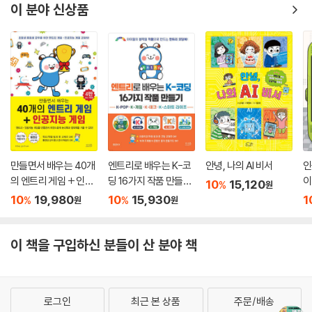
이 분야 신상품
만들면서 배우는 40개
엔트리로 배우는 K-코
안녕, 나의 AI 비서
인
의 엔트리 게임 + 인공
딩 16가지 작품 만들기
이
10
15,120
%
원
지능 게임
: K-POP,K-게임,K-테
롬
10
19,980
10
15,930
1
%
%
원
원
크,K-스마트 라이프
이 책을 구입하신 분들이 산 분야 책