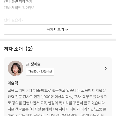
캔바 화면 이해하기
캔바 저작권 알아두기
캔바 실습하기
Day 1. 마음을 전하는 생일 초대장 [3학년 창제]
목차 더보기
도전! 미션 해결! 크리스마스 초대장을 만들어볼까요?
Day 2. 나를 보여주는 자기소개 [3학년 창제]
저자 소개
2
도전! 미션 해결! 좋아하는 동물이나 식물을 소개해 볼까요?
Day 3. 시간의 흐름에 따른 가족연표 [3학년 사회]
글
정예슬
도전! 미션 해결! 아빠나 엄마의 연표를 만들어볼까요?
관심작가 알림신청
Day 4. 오늘의 추천 도서 카드뉴스 [4학년 국어]
예슬췍
도전! 미션 해결! 영화 추천 카드뉴스를 만들어볼까요?
교육 크리에이터 ‘예슬췍’으로 활동하고 있습니다. 교육청 디지털 문
해력 전문 강사로 연간 1,000명 이상의 학생, 교사, 학부모를 대상으
Day 5. 지역 중심지 답사 보고서 [4학년 사회]
로 강의를 진행하면서 교육 현장의 목소리를 꾸준히 듣고 있습니다.
도전! 미션 해결! 독서 KWL 차트를 만들어볼까요?
지은 책으로는 『디지털 문해력 : AI 시대 미디어 리터러시』, 『초등 문
해력 키우는 과학 글쓰기』, 『너의 생각을 응원해』, 『평생 가는 진짜 공