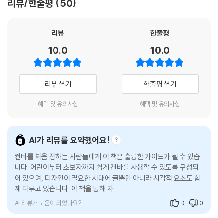
리뷰/한줄평
50
맵으로 정리해 보면 어떨까요? 가운데에 나라 이름을 쓰고, 나라의 특징을
해 보는 상태’로 과제를 시작합니다. 이 책은 교과 기반 프로젝트를 통해 수
가지처럼 뻗어나가게 정리하면 한눈에 내용을 파악할 수 있어요. 마인드맵
행평가를 자연스럽게 미리 경험할 수 있도록 돕습니다. 아이들은 과제를
은 다른 과목 공부에도 적용해 볼 수 있답니다.
시작하고, 내용을 구조화하고, 결과물로 완성하는 과정을 반복하며 점차
리뷰
한줄평
--- p.70
자신감과 완성도를 높입니다. 이러한 경험은 중·고등학교 수행평가로 이어
10.0
10.0
지는 기반이 되며, 아이디어를 정리하고 표현하는 힘으로 확장됩니다. 이
[3학년 과학]
는 성인이 된 이후에도 학교를 넘어 회사와 사회생활에서까지 이어지는 중
우리가 매일 숨 쉬며 살고 있는 터전인 지구가 많이 아파요. 이럴 때일수록
요한 역량입니다.
리뷰 쓰기
한줄평 쓰기
우리 모두가 힘을 합쳐 우리 삶의 터전인 지구를 지키기 위해 노력해야겠
죠? 더 많은 사람들이 환경 보호에 관심을 가질 수 있도록 포스터를 만들어
· 연간 1,000명 이상의 현장에서 검증된 수업 노하우
혜택 및 유의사항
혜택 및 유의사항
요. 캔바에서 제공하는 [요소]를 편집하여 원하는 모양을 만들고, [텍스트
저자들은 디지털 문해력 전문 강사로 활동하며 연간 1,000명 이상의 학생,
효과]로 특별한 환경보호 포스터를 만들어보세요.
교사, 학부모를 대상으로 강의를 진행하고 있습니다. 이 책은 실제 수업과
--- p.102
강의에서 검증된 사례를 바탕으로 구성하여, 학생은 물론 교사와 학부모도
AI가 리뷰를 요약했어요!
바로 활용할 수 있는 실용적인 콘텐츠를 담고 있습니다. 교사에게는 프로
캔바를 처음 접하는 사람들에게 이 책은 훌륭한 가이드가 될 수 있습
젝트 수업과 수행평가 활동에 활용할 수 있는 부교재로, 학부모에게는 아
니다. 어린이부터 초보자까지 쉽게 캔바를 사용할 수 있도록 구성되
이가 스스로 과제를 완성할 수 있도록 돕는 가이드로 활용할 수 있습니다.
어 있으며, 디자인이 필요한 시대에 글뿐만 아니라 시각적 요소도 함
께 다루고 있습니다. 이 책을 통해 자신의 메시지를 효과적으로 전달
할 수 있습니다.
AI 리뷰가 도움이 되었나요?
0
0