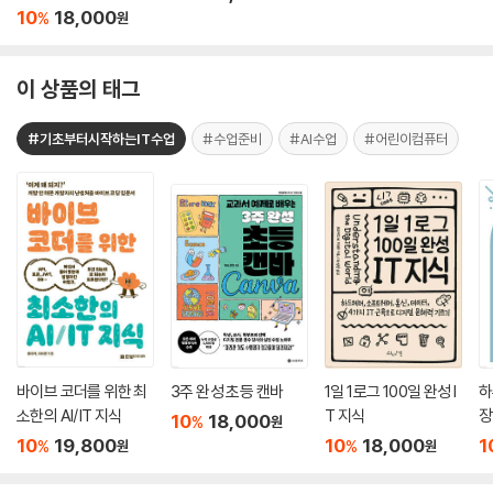
10
18,000
%
원
이 상품의 태그
#기초부터시작하는IT수업
#수업준비
#AI수업
#어린이컴퓨터
바이브 코더를 위한 최
3주 완성 초등 캔바
1일 1로그 100일 완성 I
하
소한의 AI/IT 지식
T 지식
장
10
18,000
%
원
10
19,800
10
18,000
1
%
%
원
원