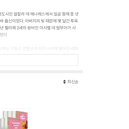
학도시인 알칼라 데 에나레스에서 일곱 형제 중 넷
 출신이었다. 아버지의 빚 때문에 몇 달간 투옥
년 펠리페 2세의 왕비인 이사벨 데 발부아가 사
있다.
도하는 기독교 연합군과 터키 사이에 벌어진 레판
 르네상스 말기의 문화에 심취했으며, 1575년
 해적의 공격을 받고 포로가 되어 알제리로 끌려
한다. 1580년 마침내 5년이라는 긴 포로 생활
들이 자주 다니는 타베르나에서 유부녀인 아나 비
최신순
나 데 팔라시오스와 결혼한다. 첫 작품인 목가소설
를 구상한다. 1605년 출간한 『돈키호테』 1편
이상과 현실의 간극에서 고뇌하는 인간의 내면을
 Don Quixote de la Mancha』로, 작가
 이야기의 패러디에서 출발되었다.