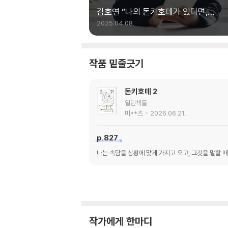
김호연 “나의 돈키호테가 있다면,
짝사랑하기를“
2025.04.08.
작품 밑줄긋기
돈키호테 2
열린책들
미**츠
2026.06.21.
p.827
나는 속담을 상황에 맞게 가지고 오고, 그것을 말할 
작가에게 한마디