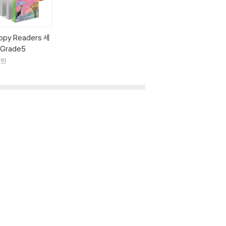
는 대조적이다. 21세기 먼 타국에서조차 고유명
위의 시선과 반복되는 실패에도 불구하고 자신의
ppy Readers 세
한 형식을 집결하여 문체뿐만 아니라 작품의 전개
Grade5
호테』 2편, 『모범소설집』(1613), 『파르나소
락원
년 프란시스코 데 실바가 창립한 아카데미아 셀바헤라
의 유해는 마드리드의 트리니타리아스 이 데스칼사스