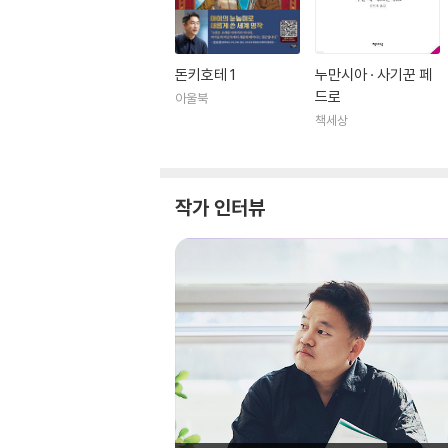
이 작품의 중심은 돈 키호테와 산초 판자의 두 
사처럼 쓰이고 있는 돈키호테는 독자들 나름대로
돈키호테 1
누만시아 · 사기꾼 페
이상을 향해 뜻을 굽히지 않고 다가서는 인물로
드로
아울북
방식에서도 참신함이 돋보이는 훌륭한 걸작을 만들어
책세상
에의 여행』(1614), 『여덟 편의 희극과 여덟 
는 작가 단체에 가입하였다. 셰익스피어와 같은 
수도원에 매장되었다고 전해지나 무덤은 아직까
작가 인터뷰