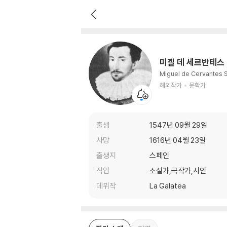
미겔 데 세르반테스
해외작가
문학가
미겔 데 세르반테스
Miguel de Cervantes 
해외작가
문학가
출생
1547년 09월 29일
사망
1616년 04월 23일
출생지
스페인
직업
소설가,극작가,시인
데뷔작
La Galatea