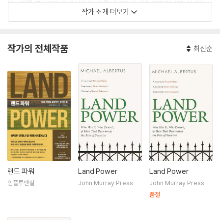
왔는지를 역사적으로 분석하고, 이를 바로잡기 위한 정책적·실천적 가능
작가 소개 더보기
성을 제시한다. 미시간대학교에서 정치학, 전기공학, 수학 학사 학위를 받
았고 스탠퍼드대학교에서 정치학 박사 학위를 받았다. 정치학의 명문 시카
고대학교 정치학과 교수로 재직 중이며 민주주의와 독재, 불평등과 재분
작가의 전체작품
최신순
배, 재산권 등에 대해 연구하고 있다. 그의 연구는 《미국 정치학 저널Ame
rican Journal of Political Science》을 포함한 여러 학술지에 게재되었
다. 지은 책 《독재와 재분배Autocracy and Redistribution》는 2016년
미국 정치학회APSA 비교정치학 부문 그레고리 뤼베르트상Gregory Lu
ebbert Best Book Award을 받았으며, 《권리 없는 재산Property wit
hout Rights》은 2022년 APSA 베스트북 후보에 올랐다. 토지 소유와 권
력의 관계를 다룬 책 《랜드 파워》는 《뉴욕타임스》, 《파이낸셜타임스》,
《워싱턴포스트》 등 전 세계 주요 언론에서 주목받았고, 2025년 《뉴요커》
올해의 책으로 선정되었다.
랜드 파워
Land Power
Land Power
인플루엔셜
John Murray Press
John Murray Press
품절