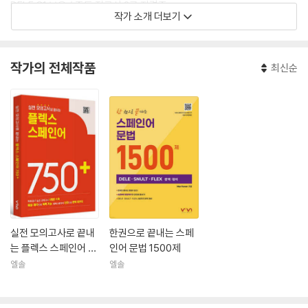
DELE C1 보유 / 중등 정교사 2급 자격증
작가 소개 더보기
Instituto Cervantes 면접관 코스 수료
(B1·B2 회화 및 작문 평가)
작가의 전체작품
최신순
- 저서 및 교재
《플렉스·스널트 스페인어 필수 단어》(2022)
《비바 델레 B1 기출 단어》(2020)
《시험대비 스페인어 문법 1000제》(2022)
전) 레알 스페인어 학원 강사
전) 종로 테스트 와이즈 스페인어 강사
전) 당근영어 스페인어 전담 강사
기업체 출강(삼성 엔지니어링, 하이트 진로 등)
실전 모의고사로 끝내
한권으로 끝내는 스페
는 플렉스 스페인어 7
인어 문법 1500제
50+
엘솔
엘솔