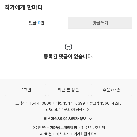
작가에게 한마디
댓글
0
건
댓글쓰기
등록된 댓글이 없습니다.
로그인
최근 본 상품
주문/배송
고객센터 1544-3800
티켓 1544-6399
중고샵 1566-4295
eBook 1:1문의/채팅상담
예스이십사(주) 사업자 정보
이용약관
개인정보처리방침
청소년보호정책
PC버전
회사소개
거래처관계자께