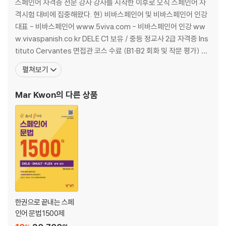
스페인어 자격증 전문 강사 강사를 시작한 이후로 오직 스페인어 자
2회
격시험 대비에 집중해왔다. 현) 비바스페인어 및 비바스페인어 인강
3회
대표 - 비바스페인어 www.5viva.com - 비바스페인어 인강 ww
4회
w.vivaspanish.co.kr DELE C1 보유 / 중등 정교사 2급 자격증 Ins
tituto Cervantes 면접관 코스 수료 (B1·B2 회화 및 작문 평가) -
〈별책〉 실전 모의고사
저서 및 교재 《플렉스·스널트 스페인어 필수 단어》(2022) 《비바 델
펼쳐보기
레 B1 기출 단어》(2020) 《시험대비 스페인어 문법 1000제》(202
듣기 모의고사
2) 전) 레알 스페인어 학원 강사
Mar Kwon
의 다른 상품
1회
2회
3회
4회
독해 모의고사
1회
2회
3회
한권으로 끝내는 스페
4회
인어 문법 1500제