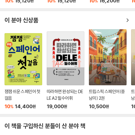
10
15,120
10
15,120
10
16,200
1
%
%
%
원
원
원
이 분야 신상품
잼잼 쉬운 스페인어 첫
따라하면 완성되는 DE
트립스픽 스페인어(중
트
걸음
LE A2 필수어휘
남미) 2권
남
10
14,400
19,000
10,500
1
%
원
원
원
이 책을 구입하신 분들이 산 분야 책