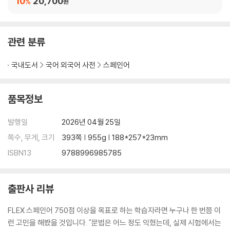
10
20,700
%
원
관련 분류
국내도서
국어 외국어 사전
스페인어
품목정보
발행일
2026년 04월 25일
쪽수, 무게, 크기
393쪽 | 955g | 188*257*23mm
ISBN13
9788996985785
출판사 리뷰
FLEX 스페인어 750점 이상을 목표로 하는 학습자라면 누구나 한 번쯤 이
런 고민을 해봤을 것입니다. "문법은 어느 정도 익혔는데, 실제 시험에서는