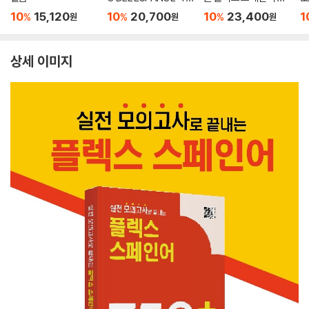
oria y practica A1-B
0+
N
10
15,120
10
20,700
10
23,400
1
%
%
%
원
원
원
2 한국어판
터
상세 이미지