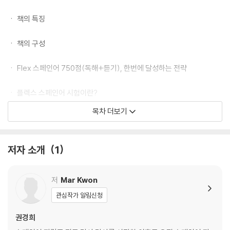
· 자연스러운 해석 수록
· 꼭 알아야 할 어휘 정리 제공
ㆍ 책의 특징
특징
ㆍ 책의 구성
· 실전 모의고사 4회분으로 시험 직전까지 충분한 실전 연습 가능
· 최신 출제 유형 반영으로 실제 시험에 보다 효과적으로 대비
ㆍ Flex 스페인어 750점(독해+듣기), 한번에 달성하는 전략
· 해설·해석·어휘 제공으로 혼자서도 체계적인 학습 가능
· 시험장에서 바로 적용할 수 있는 문제 해결력과 시간 관리 감각 강화
ㆍ 플렉스 스페인어 시험이란?
· FLEX & SNULT 전문 강사의 노하우를 담은 실전 대비형 교재
목차 더보기
ㆍ 시험접수 안내
ㆍ 듣기 : 해설과 정답
저자 소개
1
1회
2회
3회
저
Mar Kwon
4회
관심작가 알림신청
ㆍ 독해 : 해설과 정답
권경희
1회