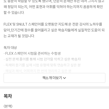
도 충분히 학습할 수 있도록 했으며, 단순히 문제만 푸는 데서 그치지 않고
왜 정답이 되는지, 어떤 표현과 어휘를 익혀야 하는지까지 꼼꼼하게 확인
할 수 있습니다.
FLEX 및 SNULT 스페인어를 오랫동안 지도해 온 전문 강사의 노하우를
담아,단기간에 점수를 끌어올리고 싶은 학습자들에게 실질적인 도움이 되
는 교재가 될 것입니다.
독자 대상
· FLEX 스페인어 시험을 준비하는 수험생
· 실전 문제 풀이를 통해 시험 감각을 익히고 싶은 학습자
· 독해와 듣기를 실제 시험 유형에 맞춰 연습하고 싶은 분
· 해설과 해석, 어휘까지 한 번에 정리하고 싶은 분
· FLEX는 물론 SNULT 등 스페인어 시험을 함께 대비하고 싶은 학습자
책소개 더보기
구성
· FLEX 스페인어 최신 경향을 반영한 실전 모의고사 4회분
목차
· 독해 / 듣기 전 영역 수록
· 문항별 정답 및 상세 해설 제공
〈본책〉