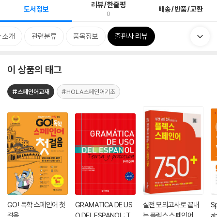
리뷰/한줄평
도서정보
배송/반품/교환
0
 소개
관련분류
품목정보
출판사 리뷰
이 상품의 태그
#스페인어교재
#HOLA스페인어기초
GO! 독학 스페인어 첫
GRAMATICA DE US
실전 모의고사로 끝내
S
걸음
O DEL ESPANOL: Te
는 플렉스 스페인어 75
ab