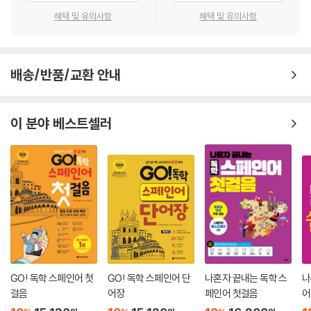
혜택 및 유의사항
혜택 및 유의사항
이번 교재는 FLEX 스페인어 750점 이상을 목표로 하는 학습자가 실제 시
험과 유사한 환경에서 충분히 훈련할 수 있도록 구성된 실전형 모의고사
교재다. 최신 출제 경향을 반영한 독해·듣기 실전 모의고사 4회분을 수록
배송/반품/교환 안내
하여, 반복 학습을 통해 시험 감각을 효과적으로 끌어올릴 수 있도록 했다.
특히 모든 문항에 해설, 해석, 어휘 정리를 함께 제공해 별도의 강의 없이도
이 분야 베스트셀러
혼자서 완전 학습이 가능하도록 설계된 점이 특징이다.
교재 집필에는 FLEX 및 SNULT 스페인어를 오랫동안 지도해 온 전문 강
사가 참여해, 수험 현장에서 축적된 노하우와 출제 패턴 분석을 충실히 반
영했다. 단기간에 목표 점수를 달성하고자 하는 학습자에게 실질적이고 효
율적인 학습 방향을 제시한다는 점에서 기존 시중 교재와 차별화된다.
비바스페인어 관계자는 "그동안 FLEX 스페인어 시험을 준비하는 학습자
들이 실전 모의고사 교재의 부재로 어려움을 겪어왔다"며, "이번 교재가 목
GO! 독학 스페인어 첫
GO! 독학 스페인어 단
나혼자 끝내는 독학 스
나
표 점수 달성은 물론, 스페인어 실력 전반을 한 단계 끌어올리는 데 실질적
걸음
어장
페인어 첫걸음
어
인 도움이 되기를 바란다"고 밝혔다