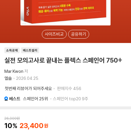
사이즈비교
공유하기
소득공제
베스트셀러
실전 모의고사로 끝내는 플렉스 스페인어 750+
Mar Kwon
저
엘솔
2026.04.25.
첫번째 리뷰어가 되어주세요
판매지수
456
베스트
스페인어
25위
스페인어 top20 9주
26,000
원
10
23,400