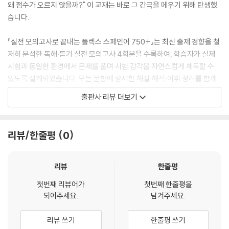
왜 점수가 오르지 않을까?" 이 교재는 바로 그 간극을 메우기 위해 탄생했
습니다.
『실전 모의고사로 끝내는 플렉스 스페인어 750+』는 최신 출제 경향을 철
저히 분석한 독해·듣기 실전 모의고사 4회분을 수록하여, 학습자가 실제
시험과 동일한 환경에서 문제를 풀며 시험 감각을 자연스럽게 체득할 수
있도록 설계되었습니다. 모든 문항에 상세한 해설·해석·어휘 정리를 함께
제공해 막힘 없이 학습을 완성할 수 있습니다.
출판사 리뷰 더보기
FLEX 및 SNULT 스페인어를 오랜 시간 지도해 온 전문 강사의 현장 노하
우가 고스란히 담긴 이 교재는, 단기간에 목표 점수를 달성하고자 하는 학
리뷰/한줄평
0
습자에게 가장 현실적이고 효율적인 해답을 제시합니다.
비바스페인어가 자신 있게 추천합니다. 이 한 권으로, 시험장에서 흔들리
리뷰
한줄평
지 않는 실전 실력을 완성하십시오.
첫번째 리뷰어가
첫번째 한줄평을
되어주세요.
남겨주세요.
스페인어 전문 교육 브랜드 비바스페인어가 FLEX 스페인어 시험을 준비
하는 학습자를 위한 실전형 교재 『실전 모의고사로 끝내는 플렉스 스페인
리뷰 쓰기
한줄평 쓰기
어 750+』를 새롭게 출간했다고 밝혔다.