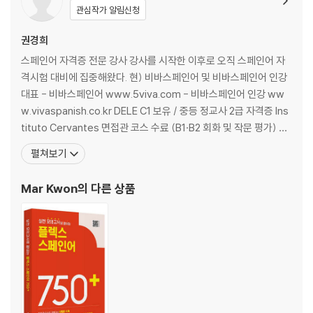
Día 14. 단순과거로 완료된 사건 제대로 말하기
관심작가 알림신청
Día 15. 불완료과거 vs 단순과거, 차이 완벽 비교
Día 16. 현재완료 과거와 현재를 잇는 진짜 연결고리
권경희
Día 17. 과거완료로 과거 속 또 다른 과거 쉽게 표현하기
스페인어 자격증 전문 강사 강사를 시작한 이후로 오직 스페인어 자
중급문법
격시험 대비에 집중해왔다. 현) 비바스페인어 및 비바스페인어 인강
Día 18. 관계대명사 한 번에 끝내는 문장 연결 비법
대표 - 비바스페인어 www.5viva.com - 비바스페인어 인강 ww
Día 19. 관계형용사·관계부사 한번에 정리
w.vivaspanish.co.kr DELE C1 보유 / 중등 정교사 2급 자격증 Ins
Día 20. 스페인어 명령법: 긍정·부정 명령문 정리
tituto Cervantes 면접관 코스 수료 (B1·B2 회화 및 작문 평가) -
Día 21. 접속법 현재 (1) 원어민처럼 자연스럽게 말하기
저서 및 교재 《플렉스·스널트 스페인어 필수 단어》(2022) 《비바 델
펼쳐보기
Día 22. 접속법 현재 (2) 실전 완성편
레 B1 기출 단어》(2020) 《시험대비 스페인어 문법 1000제》(202
핵심 실전문제
2) 전) 레알 스페인어 학원 강사
Mar Kwon
의 다른 상품
Día 23. 플렉스와 스널트 시험 대비 핵심 실전문제 (600문제)
Día 24. 델레 B1 시험 대비 핵심 실전문제 (30문제)
Día 25. 델레 B2 시험 대비 핵심 실전문제 (28문제)
[별책부록] 정답 · 해설 · 해석
Día별 핵심 어휘