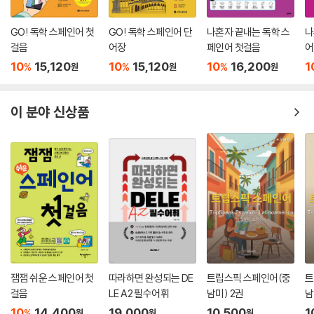
GO! 독학 스페인어 첫
GO! 독학 스페인어 단
나혼자 끝내는 독학 스
나
걸음
어장
페인어 첫걸음
어
10
15,120
10
15,120
10
16,200
1
%
%
%
원
원
원
이 분야 신상품
잼잼 쉬운 스페인어 첫
따라하면 완성되는 DE
트립스픽 스페인어(중
트
걸음
LE A2 필수어휘
남미) 2권
남
10
14,400
19,000
10,500
1
%
원
원
원