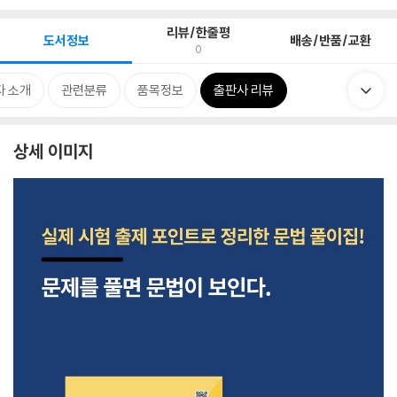
리뷰/한줄평
도서정보
배송/반품/교환
0
자 소개
관련분류
품목정보
출판사 리뷰
상세 이미지