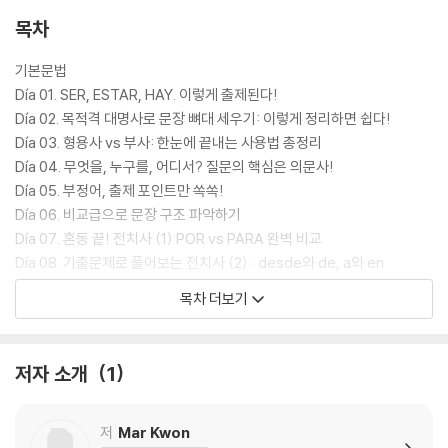
목차
총 1500문제로 구성된 방대한 연습문제는 다양한 문제 유형에 대한 적응
력을 높이고, 실전 감각을 효과적으로 강화할 수 있도록 돕는다. 특히 “문
기본문법
제를 풀기만 해도 문법이 완성된다”는 학습 원리를 기반으로 반복 학습과
Día 01. SER, ESTAR, HAY. 이렇게 출제된다!
실전 적용 능력을 동시에 기를 수 있도록 구성하였다.
Día 02. 목적격 대명사로 문장 뼈대 세우기: 이렇게 정리하면 쉽다!
Día 03. 형용사 vs 부사: 한눈에 끝내는 사용법 총정리
또한 불필요한 이론을 최소화하고 시험에 바로 적용 가능한 핵심 내용만을
Día 04. 무엇을, 누구를, 어디서? 질문의 핵심은 의문사!
선별해 학습 효율을 극대화했다. 단기간에 문법을 정리하고자 하는 수험생
Día 05. 부정어, 출제 포인트만 쏙쏙!
이나, 문법 지식을 실제 문제에 적용하는 데 어려움을 느끼는 학습자에게
Día 06. 비교급으로 문장 구조 파악하기
효과적인 교재로 평가된다.
Día 07. 혼동 끝! 전치사 (1) POR vs PARA 완벽 비교
Día 08. 기출문제로 풀어보는 전치사 (2) : desde와 de, a와 en
저자는 15년 경력의 비바스페인어 대표 강사로, 다양한 시험 대비 강의를
Día 09. 기출문제로 풀어보는 전치사 (3) : sobre와 hacia, sin과 con
목차 더보기
통해 축적된 출제 경향과 학습 노하우를 이 책에 반영했다. 실제 학습자들
Día 10. 기출문제로 풀어보는 전치사 (4) : hasta, entre, contra, tras,
이 가장 어려워하는 문법 포인트를 중심으로 구성해 실전 대비에 최적화된
durante
학습 경험을 제공한다.
시제
저자 소개
1
Día 11. 현재시제 한 방에 정리: 이것만 알면 일상회화 OK!
Día 12. 미래시제와 가능시제 : 닮은 듯 다른 두 시제
Día 13. 불완료과거로 예전에 늘 하던 일 표현하기
저
Mar Kwon