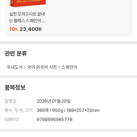
실전 모의고사로 끝내
는 플렉스 스페인어 75
0+
10
23,400
%
원
관련 분류
국내도서
국어 외국어 사전
스페인어
품목정보
발행일
2026년 01월 20일
쪽수, 무게, 크기
386쪽 | 950g | 188*257*22mm
ISBN13
9788996985778