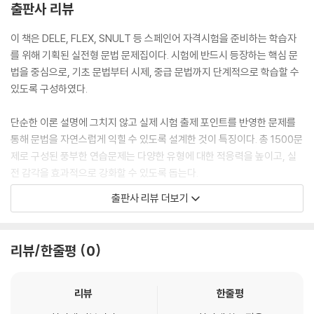
출판사 리뷰
이 책은 DELE, FLEX, SNULT 등 스페인어 자격시험을 준비하는 학습자
를 위해 기획된 실전형 문법 문제집이다. 시험에 반드시 등장하는 핵심 문
법을 중심으로, 기초 문법부터 시제, 중급 문법까지 단계적으로 학습할 수
있도록 구성하였다.
단순한 이론 설명에 그치지 않고 실제 시험 출제 포인트를 반영한 문제를
통해 문법을 자연스럽게 익힐 수 있도록 설계한 것이 특징이다. 총 1500문
제로 구성된 풍부한 연습문제는 다양한 유형에 대한 적응력을 높이고, 실
전 감각을 효과적으로 강화할 수 있도록 돕는다.
출판사 리뷰 더보기
특히 “문제를 풀기만 해도 문법이 완성된다”는 학습 원리를 바탕으로 반복
학습과 실전 적용 능력을 동시에 기를 수 있도록 구성하였다. 불필요한 이
론을 최소화하고 시험에 바로 적용 가능한 핵심 내용만을 선별하여 학습
리뷰/한줄평
0
효율을 극대화하였다.
스페인어 시험을 앞두고 단기간에 문법을 정리하고자 하는 학습자, 문법
리뷰
한줄평
지식을 문제에 적용하는 데 어려움을 느끼는 학습자에게 효과적인 실전 대