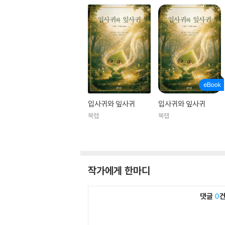
입사귀와 잎사귀
입사귀와 잎사귀
북랩
북랩
작가에게 한마디
댓글
0