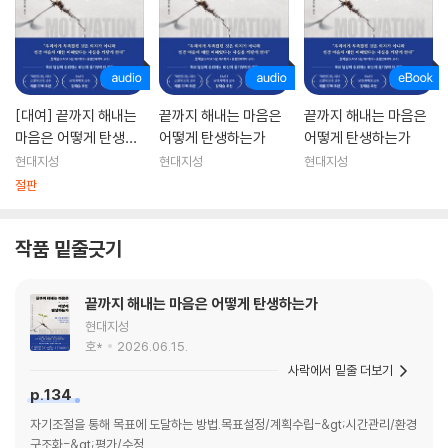
[대여] 끝까지 해내는
끝까지 해내는 마음은
끝까지 해내는 마음은
마음은 어떻게 탄생하
어떻게 탄생하는가
어떻게 탄생하는가
는가
현대지성
현대지성
현대지성
절판
작품 밑줄긋기
끝까지 해내는 마음은 어떻게 탄생하는가
현대지성
호*
2026.06.15.
사락에서 밑줄 더보기
p.134
자기조절을 통해 목표에 도달하는 방법.목표설정/계획수립-&gt;시간관리/환경
구조화-&gt;평가/수정