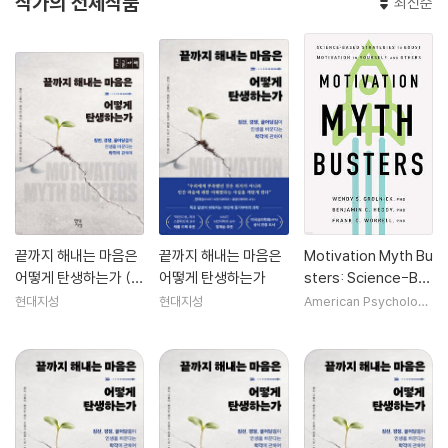
작가의 전체작품
최신순
끝까지 해내는 마음은
끝까지 해내는 마음은
Motivation Myth Bu
어떻게 탄생하는가 (큰
어떻게 탄생하는가
sters: Science-Ba
글자책)
sed Strategies to
현대지성
현대지성
American Psychologi
cal Association (APA)
Boost Motivation i
n Yourself and Oth
ers