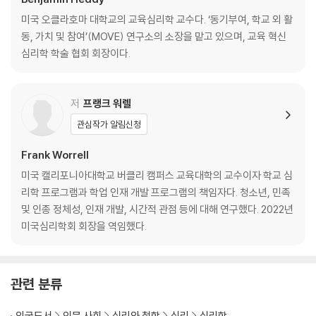
nd that rewards are the best way to enhance motivation—an
미국 오클라호마 대학교의 교육심리학 교수다. ‘동기부여, 학교 외 활
d replace those myths with accurate knowledge that will help
동, 가치 및 참여’(MOVE) 연구소의 소장을 맡고 있으며, 교육 혁신
them take positive steps toward their goals.
심리학 학술 협회 회장이다.
Each chapter uses cutting-edge psychological research and t
heory to offer scientifically supported strategies for boosting
저
프랭크 워렐
motivation in a variety of contexts including school, work, heal
관심작가 알림신청
th, and parenting.
Frank Worrell
미국 캘리포니아대학교 버클리 캠퍼스 교육대학의 교수이자 학교 심
리학 프로그램과 학업 인재 개발 프로그램의 책임자다. 청소년, 민족
및 인종 정체성, 인재 개발, 시간적 관점 등에 대해 연구했다. 2022년
미국심리학회 회장을 역임했다.
관련 분류
외국도서
인문 사회
심리와 철학
심리
심리학