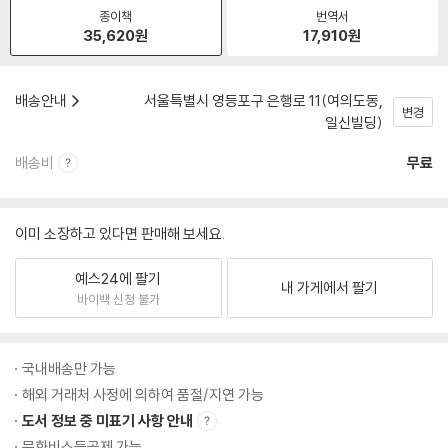
종이책
번역서
35,620
원
17,910
원
배송안내
서울특별시 영등포구 은행로 11(여의도동,
변경
일신빌딩)
배송비
무료
이미 소장하고 있다면 판매해 보세요.
예스24에 팔기
내 가게에서 팔기
바이백 신청 불가
국내배송만 가능
해외 거래처 사정에 의하여 품절/지연 가능
도서 정보 중 미표기 사항 안내
문화비소득공제 가능