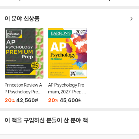
이 분야 신상품
Princeton Review A
AP Psychology Pre
P Psychology Premi
mium, 2027: Prep B
um Prep, 24th Editio
ook with 4 Practice
20
42,560
20
45,600
%
%
원
원
n: 5 Practice Tests
Tests + Comprehe
+ Digital Practice On
nsive Review + Onli
line + Content Revie
ne Practice
이 책을 구입하신 분들이 산 분야 책
w