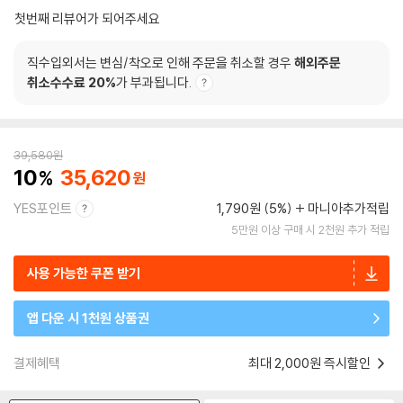
첫번째 리뷰어가 되어주세요
직수입외서는 변심/착오로 인해 주문을 취소할 경우
해외주문
취소수수료 20%
가 부과됩니다.
39,580
원
10
35,620
YES포인트
1,790원 (5%)
마니아추가적립
5만원 이상 구매 시 2천원 추가 적립
사용 가능한 쿠폰 받기
앱 다운 시 1천원 상품권
결제혜택
최대 2,000원 즉시할인