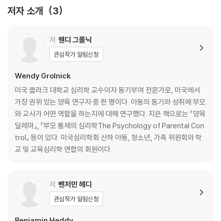
이뤄주고 싶은 40~50대 부모까지 이 책에서 얻어갈 수 있는 통찰은 결코
Chapter 8 Structure Can Increase Motivation 213
저자 소개
3
작지 않을 것이다.
Chapter 9 Telling People They Are Smart Can Backfire 233
Chapter 10 It's Not Just You-Structural Inequities Decrease M
What does science tell us about motivation? This book ch
otivation 259
저
웬디 그롤닉
allenges common myths about motivation and offers rea
Conclusion. Your Turn: Putting the Science of Motivation to Us
관심작가 알림신청
ders strategies for successfully motivating themselves a
e 289
nd others.
Bonus Chapter A The Compexity of Motivation and Why We St
Wendy Grolnick
ruggle With It 305
미국 클라크 대학교 심리학 교수이자 동기부여 전문가로, 미국에서
Many unscientific and inaccurate ideas about motivation persi
Bonus Chapter B Where Myths Come From, Why They Stick Ar
가장 권위 있는 양육 연구자 중 한 명이다. 아동의 동기와 성취에 부모
st because they seem so logical, simple, or appealing. For exa
ound, and How to Bust Them 313
와 교사가 어떤 역할을 하는지에 대해 연구했다. 지은 책으로는 『양육
mple, we may say that someone is “unmotivated” and assum
References 327
딜레마』, 『부모 통제의 심리학The Psychology of Parental Con
e that this is just part of their personality, whereas in reality ev
Index 359
trol』 등이 있다. 미국심리학회 산하 아동, 청소년, 가족 위원회와 학
eryone is motivated and it’s more likely that their inaction is rel
About the Authors 369
교 및 교육심리학 연합의 회원이다.
ated to their interests or to their environment.
This book reveals the scientific truth about motivation. Reade
저
벤저민 헤디
rs will learn to identify and debunk ten persistent myths about
관심작가 알림신청
motivation—for example, that visualizing success leads to su
ccess, that competition increases motivation for everyone, a
Benjamin Heddy