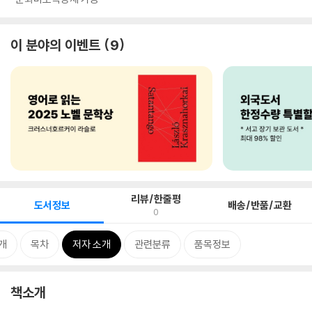
이 분야의 이벤트
9
리뷰/한줄평
도서정보
배송/반품/교환
0
개
목차
저자 소개
관련분류
품목정보
책소개