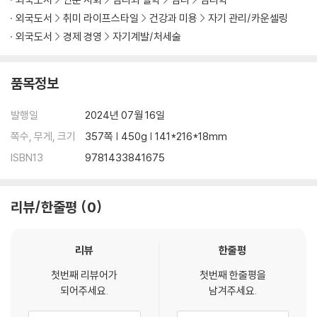
외국도서
취미 라이프스타일
건강과 미용
자기 관리/카운셀링
외국도서
경제 경영
자기계발/처세술
품목정보
발행일
2024년 07월 16일
쪽수, 무게, 크기
357쪽 | 450g | 141*216*18mm
ISBN13
9781433841675
리뷰/한줄평
0
리뷰
한줄평
첫번째 리뷰어가
첫번째 한줄평을
되어주세요.
남겨주세요.