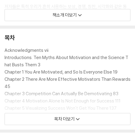
저자들은 특히 우리가 흔히 사용하는 보상, 경쟁, 칭찬, 시각화와 같은 동
기부여 방식이 실제로는 동기를 약화시키거나 왜곡할 수 있다고 지적한다.
책소개 더보기
예를 들어 보상은 단기적으로 효과가 있을 수 있지만 시간이 지날수록 내
적 동기를 감소시키고, 능력을 칭찬하는 방식은 오히려 실패에 취약한 태
도를 만든다. 이처럼 동기부여에 관한 대표적인 10가지 신화를 하나씩 반
목차
박하고, 이를 대체할 과학적 전략까지 구체적으로 제시한다.
Acknowledgments vii
특히 이 책의 백미는 마지막 ‘나가며’에 수록된 “동기흐름도”다. 에너지가
Introductions. Ten Myths About Motivation and the Science T
고갈되었는지, 유능감이 부족한지, 아니면 자율성을 느끼지 못하는지에
hat Busts Them 3
따라 예/아니오로 답을 따라가다 보면, 지금 나에게 필요한 것이 무엇인지
Chapter 1 You Are Motivated, and So Is Everyone Else 19
정확히 짚어낼 수 있다. 자신뿐 아니라 타인에게 시뮬레이션해볼 수 있는
Chapter 2 There Are More Effective Motivators Than Rewards
생생한 사례들이 실려 있어 일상에 적용하기 편리하다.
45
Chapter 3 Competition Can Actually Be Demotivating 83
동기는 생겨서 행동하는 것이 아니라, 행동하기 때문에 생기는 것이다. 따
Chapter 4 Motivation Alone Is Not Enough for Success 111
라서 동기를 기다리지 말고 ‘작은 실행’을 시작해야 한다고 저자들은 말한
Chapter 5 Visualizing Success Won't Get You There 137
다. 독자는 이 책으로 동기가 부여될 때까지 기다리는 수동적인 태도에서
Chapter 6 Don't Wait for Motivation to Strike 161
목차 더보기
벗어나, 일단 행동함으로써 동기를 스스로 만들어가는 인생의 주도권을 거
Chapter 7 We Need Help Accurately Assessing Our Abilities 18
머쥐게 될 것이다. 자신의 멘탈을 다잡고 싶은 20~30대부터 자녀의 꿈을
5