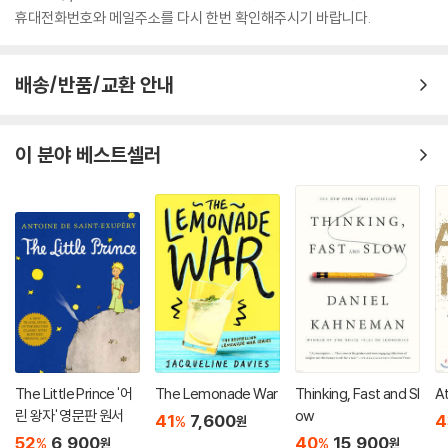
휴대전화번호와 메일주소를 다시 한번 확인해주시기 바랍니다.
배송/반품/교환 안내
이 분야 베스트셀러
The Little Prince '어
The Lemonade War
Thinking, Fast and Sl
A
린 왕자' 영문판 원서
ow
41
7,600
4
%
원
52
6,900
40
15,900
%
%
원
원