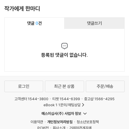
작가에게 한마디
댓글
0
건
댓글쓰기
등록된 댓글이 없습니다.
로그인
최근 본 상품
주문/배송
고객센터 1544-3800
티켓 1544-6399
중고샵 1566-4295
eBook 1:1문의/채팅상담
예스이십사(주) 사업자 정보
이용약관
개인정보처리방침
청소년보호정책
PC버전
회사소개
거래처관계자께