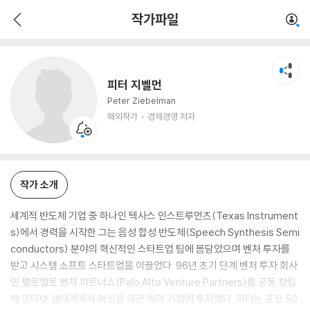
피터 지벨먼
작가파일
해외작가
경제경영 저자
피터 지벨먼
Peter Ziebelman
해외작가
경제경영 저자
작가 소개
세계적 반도체 기업 중 하나인 텍사스 인스트루먼츠(Texas Instrument
s)에서 경력을 시작한 그는 음성 합성 반도체(Speech Synthesis Semi
conductors) 분야의 혁신적인 스타트업 팀에 몸담았으며 벤처 투자를
받고 시스템 소프트 스타트업을 이끌었다. 96년 초기 단계 벤처 투자 회사
인 팰로앨토 벤처 파트너스(Palo Alto Venture Partners)를 공동 창립
해 인터넷 생태계에서 혁신을 이끈 여러 기업에 투자했다. 피터는 포천 50