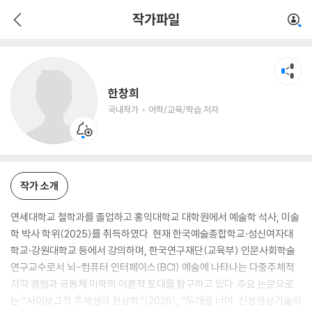
한창희
작가파일
국내작가
어학/교육/학습 저자
한창희
국내작가
어학/교육/학습 저자
작가 소개
연세대학교 철학과를 졸업하고 홍익대학교 대학원에서 예술학 석사, 미술
학 박사 학위(2025)를 취득하였다. 현재 한국예술종합학교·성신여자대
학교·강원대학교 등에서 강의하며, 한국연구재단(교육부) 인문사회학술
연구교수로서 뇌-컴퓨터 인터페이스(BCI) 예술에 나타나는 다중주체적
지각 경험과 공동체 미학의 이론적 토대를 탐구하고 있다. 주요 논문으로
는 “사이보그적 주체성의 현상학”(2025), “두개골 너머: 신경영상기술의