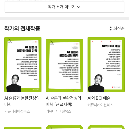
미학적 전유와 존재론적 탐구”(2025), “Postphenomenology, Artifi
작가 소개 더보기
cial Intelligence, and Cyborg Intentionalit”(2024), “Neural Sov
ereignty at the Ontological Threshold”(2025) 등이 있으며, BCI
및 신경미학 분야의 연구 성과를 국내외 주요 학술지에 지속적으로 발표해
작가의 전체작품
최신순
왔다. 제15회 국제과학관심포지엄에서 우수상·신인상을 동시 수상(202
5)하였으며, 성균관대학교 주최 ‘디지털 미디어 시대의 정서적 인간: 기술,
윤리, 그리고 치유’ 학술 논문 공모전에서 우수논문상을 수상(2025)하였
다.
AI 슬롭과 불완전성의
AI 슬롭과 불완전성의
AI와 BCI 예술
미학
미학 (큰글자책)
커뮤니케이션북스
커뮤니케이션북스
커뮤니케이션북스