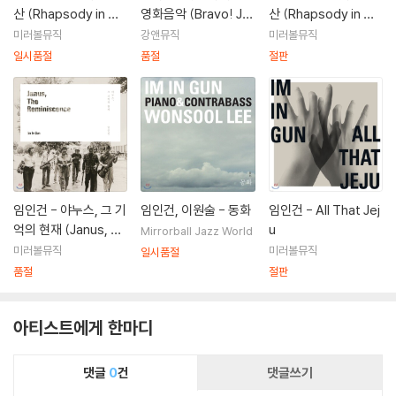
산 (Rhapsody in Gu
영화음악 (Bravo! Ja
산 (Rhapsody in Gu
nsan) [LP]
zz Life OST) [투명
nsan)
미러볼뮤직
강앤뮤직
미러볼뮤직
컬러 2LP]
일시품절
품절
절판
임인건 - 야누스, 그 기
임인건, 이원술 - 동화
임인건 - All That Jej
억의 현재 (Janus, Th
u
Mirrorball Jazz World
e reminiscence)
미러볼뮤직
미러볼뮤직
일시품절
품절
절판
아티스트에게 한마디
댓글
0
건
댓글쓰기