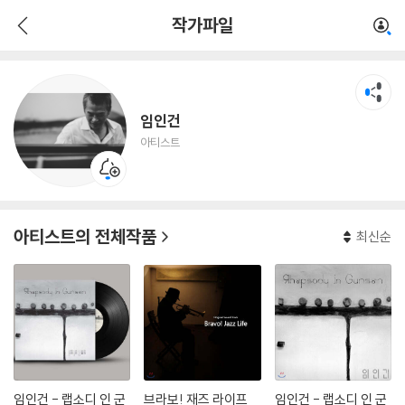
임인건
작가파일
아티스트
임인건
아티스트
아티스트의 전체작품
최신순
임인건 - 랩소디 인 군
브라보! 재즈 라이프
임인건 - 랩소디 인 군