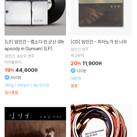
[LP]
임인건 - 랩소디 인 군산 (Rh
[CD]
임인건 - 피아노가 된 나무
apsody in Gunsan) [LP]
임인건
연주
파고뮤직
임인건
송상우
연주
미러볼뮤직
20
11,900
%
원
19
44,600
%
원
120원
450원
재발매
180g / 45rpm / 4p 인서트
품절
일시품절