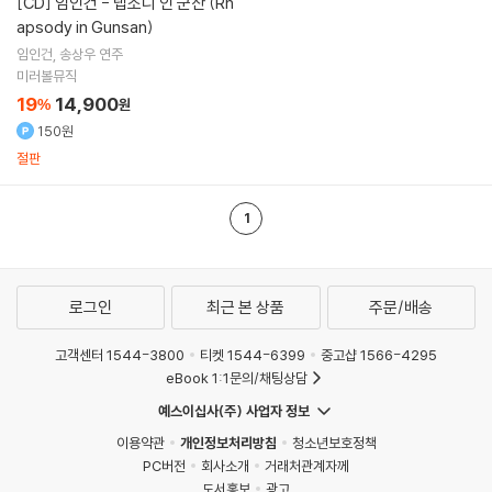
[CD]
임인건 - 랩소디 인 군산 (Rh
apsody in Gunsan)
임인건
송상우
연주
미러볼뮤직
19
14,900
%
원
150원
절판
1
로그인
최근 본 상품
주문/배송
고객센터 1544-3800
티켓 1544-6399
중고샵 1566-4295
eBook 1:1문의/채팅상담
예스이십사(주) 사업자 정보
이용약관
개인정보처리방침
청소년보호정책
PC버전
회사소개
거래처관계자께
도서홍보
광고