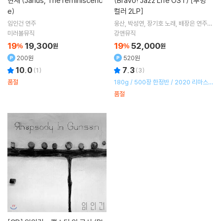
현재 (Janus, The reminiscenc
(Bravo! Jazz Life OST) [투명
e)
컬러 2LP]
임인건
연주
웅산
박성연
장기호
노래
배장은
연주
외 12명
미러볼뮤직
강앤뮤직
19
19,300
19
52,000
%
원
%
원
200원
520원
10.0
7.3
(
1
)
(
3
)
품절
180g / 500장 한정반 / 2020 리마스터
링
품절