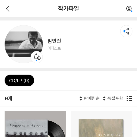
작가파일
임인건
아티스트
CD/LP (9)
9개
판매량순
품절포함