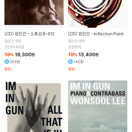
[CD]
임인건 - 소혹성 B-612
[CD]
임인건 - Inflection Point
임인건
연주
임인건
연주
굿인터내셔널
강앤뮤직
19
19,300
19
13,400
%
원
%
원
200원
140원
품절
품절