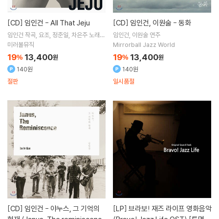
[CD]
임인건 - All That Jeju
[CD]
임인건, 이원술 - 동화
임인건
작곡
요조
정준일
차은주
노래
임인건
이원술
연주
외 5명
미러볼뮤직
Mirrorball Jazz World
19
13,400
19
13,400
%
원
%
원
140원
140원
절판
일시품절
[CD]
임인건 - 야누스, 그 기억의
[LP]
브라보! 재즈 라이프 영화음악