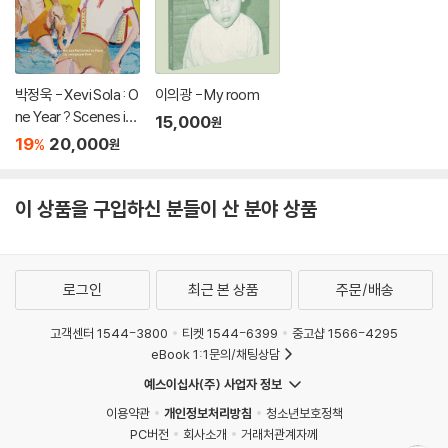
두 아름답게 나이 들어간다는 것이 무엇인지를 잘 보여주는 노래들이다.
앨범의 시작을 여는 'I'll Remember (이판근)'은 야누스의 이론가였던 이
판근을 기리는 곡이자 이판근이 임인건과 함께 만든 곡이다. 재즈 1세대가
만든 이 현대적인 스타일에 감탄하며 시작한 감상은 김수열과 이동기, 최
박정욱 - Xevi Sola : O
이의광 - My room
선배가 모두 참여한 '야누스 블루스'로 끝을 맺는다.
ne Year ? Scenes in
15,000
원
37년간 운영되던 야누스는 2015년 디바야누스로 이름을 바꾸고 후배 재
Time
19
20,000
%
원
즈 가수 말로가 운영을 맡았다. 37년 동안의 어려움은 말로 다 설명하기 어
려울 것이다. 박성연은 혼자 홍보를 하고 후원자를 모았으며 외부 행사를
통해 야누스 운영을 해왔다. 몇 해 전 야누스를 유지하기 위해 1960년대부
이 상품을 구입하신 분들이 산 분야 상품
터 모아온 재즈 바이닐(LP) 천여 장을 팔았다는 건 유명한 일화다. 아마도
그는 헌신이란 말을 부정하겠지만, 그는 재즈를 위해, 야누스를 위해 헌신
해왔다. 얼마 전 만난 자리에서 무엇 때문에 그렇게 야누스를 지키고 싶었
로그인
최근 본 상품
주문/배송
는지 물을 수밖에 없었다. 대답은 처음 야누스를 열었을 때의 이유와 같았
다.
고객센터 1544-3800
티켓 1544-6399
중고샵 1566-4295
"노래를 계속 부르고 싶었어요."
eBook 1:1문의/채팅상담
예스이십사(주) 사업자 정보
-대중음악 평론가 김학선
이용약관
개인정보처리방침
청소년보호정책
PC버전
회사소개
거래처관계자께
10. 길 없는 길