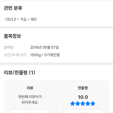
치지 못하게 하자 동네에 있는 교회에 가서 피아노를 칠 정도였다. 20대 초
관련 분류
반에 만난 키스 자렛은 또 다른 세계였다. 궁극적으로 자신이 하고 싶은 음
악을 발견했다는 생각에 2년 동안은 피아노를 치지 않고 키스 자렛의 음악
CD/LP
가요
재즈
만을 반복해 들었다. 1985~6년 즈음 최성원(들국화)의 소개로 한국 포크
의 거목인 조동진 밴드에 키보드 연주자로 합류했다. 이때 처음 독주가 아
닌 합주를 처음 해보았고, 그 뒤 트럼펫 연주자 강대관의 소개로 야누스에
품목정보
서 피아노를 연주하기 시작했다.
야누스에서 많은 것을 배웠다. 자신이 알고 있던 재즈가 아주 작은 일부이
발매일
2016년 09월 07일
고, 그보다 더 큰 재즈가 있고 오랜 역사성을 갖고 있다는 걸 야누스를 통해
시간/무게/크기
1500g | 크기확인중
알게 됐다. 이제껏 하지 않았던 음악을 한다는 것 또한 그에겐 새로운 도전
이었다. 분명 감성적인 부분이 달랐고 야누스 밴드가 들려주는 음악 사이
로 들려주는 키스 자렛 같은 피아노 연주가 이질적이라는 자각도 있었지만
리뷰/한줄평
1
그것이 자신의 색깔이고 자신의 음악을 지탱해주는 핵심이라고 생각했다.
무엇보다 야누스의 피아니스트라는 자부심이 컸다. 새로운 음악을 받아들
이고 자신의 것을 지키며 그렇게 야누스를 통해 피아니스트 임인건은 성장
리뷰
한줄평
할 수 있었다.
10.0
첫번째 리뷰어가
"임인건 씨가 곡을 써준 것이 요즘 살아가는 힘을 줘요. 지금은 병원에 있지
되어주세요.
만, 이번 녹음을 통해서 살아있는 느낌입니다. 죽는 날까지 노래하겠다는
소망을 이루고 있는 것 같아요." (박성연)