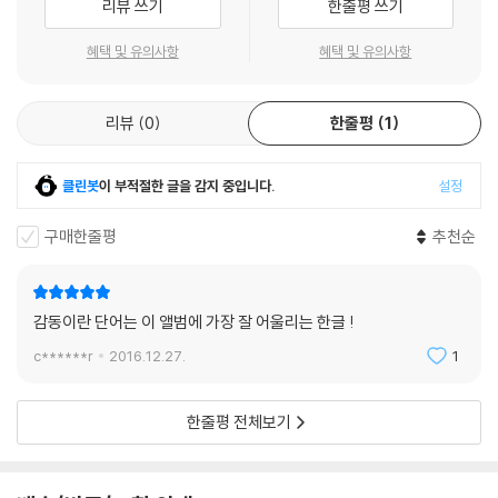
리뷰 쓰기
한줄평 쓰기
지금까지 야누스와 재즈 1세대에 대한 조명은 종종 있어왔다. 임인건은 1
세대와 함께 연주하며 야누스를 대표하는 피아니스트로 활동해왔지만 그
혜택 및 유의사항
혜택 및 유의사항
조명에서 다소 비껴나 있었다. 1세대에 비해 어린 나이, 그리고 1.5세대로
분류되는 애매한 위치 때문이기도 했다. 하지만 그는 지금까지도 야누스에
리뷰
0
한줄평
1
대한 추억과 애정을 품고 음악 활동을 해왔다. 제주에 내려가기 전까지 25
년간 꾸준하게 야누스 무대에 서왔다. 제주에 정착한 뒤론 야누스의 선배
들을 제주에 모셔 함께 공연을 하며 야누스의 기억을 살리려 했다. 2015
클린봇
이 부적절한 글을 감지 중입니다.
설정
년, 클라리넷 연주자 이동기의 건강이 좋지 않다는 소식이 들려왔다. 박성
연 역시 재정적인 문제로 야누스를 정리하고 입원했다는 소식이 들려왔다.
구매한줄평
추천순
임인건은 더 이상 미루면 안 되겠다는 생각에 곧바로 야누스를 기억하는
앨범을 준비했다.
믹싱 작업만 끝난 채 미리 건네진 곡들의 제목은 아직 정해지지 않은 채였
감동이란 단어는 이 앨범에 가장 잘 어울리는 한글 !
다. 인상적이었던 건 노래의 가제들이었다. 'Mr. 김수열'과 'Mr. 이동기' 같
c******r
2016.12.27.
1
은 제목의 곡들이 있었다. 김수열의 테너 색소폰과 이원술의 베이스 연주
만으로 이루어진 'Mr. 김수열', 그리고 임인건의 피아노, 허여정의 드럼과
함께하는 이동기의 클라리넷 연주가 담긴 'Mr. 이동기', 임인건은 야누스
한줄평 전체보기
시절의 기억과 함께 '선생님'이라 부르는 선배들을 한 명 한 명 떠올리며 곡
을 써내려갔다('Mr. 김수열'은 가제 그대로 ''Mr. 김수열 '로 제목이 정해졌