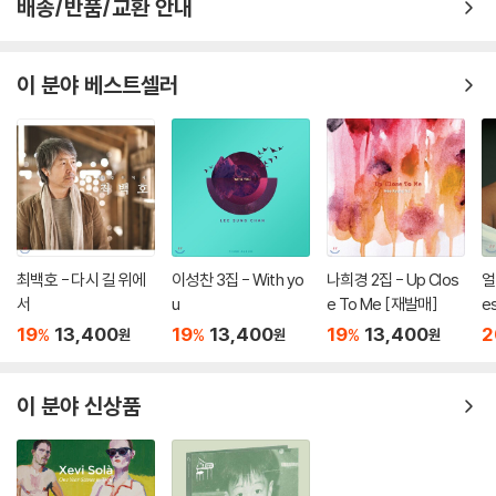
다). 이제 김수열, 이동기, 최선배 등만이 남아있는 1세대 연주자들의 빈 자
배송/반품/교환 안내
리는 젊은 연주자들이 채웠다. 이원술이 모든 편곡과 베이스 연주를 맡았
으며 오정수(기타), 허여정(드럼), 임주찬(드럼) 등이 참여했고 배선용
이 분야 베스트셀러
(트럼펫)과 김지석(색소폰) 같은 젊은 관악기 연주자들도 소리를 보탰다.
앨범을 들으며 가장 흥미로웠던 건, 임인건의 음악들이었다. 그의 음악은
그가 지금껏 만든 앨범들 가운데서 가장 재즈의 색이 진하게 묻어났다. 그
는 재즈 피아니스트로 분류돼왔지만 늘 재즈의 색이 짙었던 건 아니다. 그
의 첫 앨범에는 '뉴에이지'란 수식어가 붙기도 했고, 그 자신도 일렉트로닉
등 다양한 장르의 음악을 실험해왔다. 이 앨범에서 그는 처음 정기연주회
를 함께했던 5년간의 야누스를 추억하며 계속해서 스윙한다. 이전의 개인
앨범들이 자그마한 스윙을 품고 있었다면 그는 선배들과 함께한 이 앨범에
최백호 - 다시 길 위에
이성찬 3집 - With yo
나희경 2집 - Up Clos
얼
선 그때 그 시절처럼 크고 즐겁게 스윙한다. 그 안에 임인건 특유의 서정과
서
u
e To Me [재발매]
es
근원의 포크적인 정서가 여전히 명징하게 자리하고 있는 건 물론이다.
19
13,400
19
13,400
19
13,400
2
%
%
%
원
원
원
야누스 멤버들도 앨범에 많은 공을 들였다. 박성연은 일주일에 이삼일은
병원을 나와 자택에서 노래 연습을 했고, 몸이 안 좋을 때 노래를 녹음한 이
동기는 지금 부르면 더 잘 부를 수 있을 것 같다며 연신 아쉬워했다. 박성연
이 분야 신상품
이 부른 발라드 '바람이 부네요'에는 인생을 살아온 이가 들려줄 수 있는 깊
은 울림이 담겨 있고, 이동기가 다시 부른 '하도리 가는 길'은 그 동안 이 노
래를 불러온 장필순, 요조, 강아솔과는 또 다른 매력을 전해준다. 두 곡 모