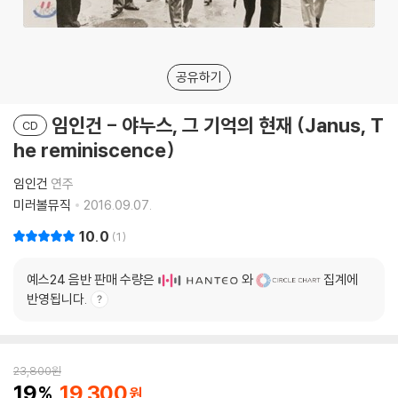
공유하기
임인건 - 야누스, 그 기억의 현재 (Janus, T
CD
he reminiscence)
임인건
연주
미러볼뮤직
2016.09.07.
10.0
1
예스24 음반 판매 수량은
와
집계에
반영됩니다.
23,800
원
19
19,300