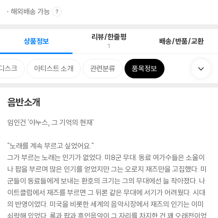
해외배송 가능
리뷰/한줄평
상품정보
배송/반품/교환
1
디스크
아티스트 소개
관련분류
품목정보
음반소개
임인건 '야누스, 그 기억의 현재'
"노래를 계속 부르고 싶었어요."
그가 부르는 노래는 인기가 없었다. 미8군 무대. 동료 여가수들은 소울이
나 팝을 부르며 많은 인기를 얻었지만 그는 오로지 재즈만을 고집했다. 미
군들이 동료들에게 보내는 환호의 크기는 그의 무대에선 늘 작아졌다. 나
이트클럽에서 재즈를 부르면 그 뒤론 같은 무대에 서기가 어려웠다. 시대
의 반영이었다. 미국을 비롯한 세계의 음악시장에서 재즈의 인기는 이미
쇠락해 있었다. 록과 팝과 흑인음악이 그 자리를 차지한 건 꽤 오래전이었