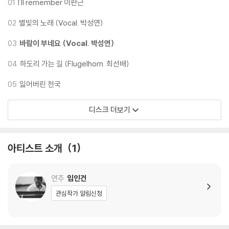
인기와 고급스럽게 포장된 이미지 때문에 한때 재즈의 위상이(혹은 허상
01
I'll remember 이판근
이) 높아지기도 했지만 박성연과 야누스는 같은 자리에서 노래하고 연주
02
별빛의 노래 (Vocal. 박성연)
했다. 매달 가진 정기연주회만 300회가 넘었다. 처음 신촌에서 대학로로,
다시 교대로 야누스의 간판은 계속해서 옮겨 다녀야 했지만 그 공간 안에
03
바람이 부네요 (Vocal. 박성연)
서 울려 퍼지던 재즈는 한결같이 늘 중심을 지키고 있었다. 37년, 13,500
일이 넘는 시간이었다.
04
하도리 가는 길 (Flugelhorn. 최선배)
"제가 야누스에서 5년 가까이 연주했는데, 그 전에 클래식이나 키스 자렛
05
잃어버린 천국
이런 것만 듣고 있던 애가 갑자기 스윙이나 그런 음악이 나오니까 못할 거
아니에요. 그런데도 선생님들이 저를 나무라거나 그것에 대해 말씀하신 적
디스크 더보기
이 한 번도 없어요. 항상 연주 좋았다고 하고, 늘 그 사람이 갖고 있는 좋은
것을 잘 드러나게 해주셨던 것 같아요." (임인건)
열다섯, 열여섯 살 무렵이었다. 우연히 작은누나가 치는 베토벤의 '비창' 소
아티스트 소개
1
나타를 들었다. 우연이었지만 운명과도 같았다. 늘 작은누나가 피아노를
치는 걸 들어왔지만 그날만은 특별히 그 멜로디가 귀를 사로잡았다. 잠자
리에 들어서도 멜로디가 계속 떠올랐다. 처음으로 피아노를 치고 싶다는
연주
임인건
생각이 든 소년은 '비창'의 악보를 구해 무작정 피아노를 치기 시작했다. 독
관심작가 알림신청
학으로 '비창'을 끝까지 치는데 꼬박 2년 반이 걸렸다. 베토벤에 이어 모차
르트를 쳤고, 쇼팽을 치고 드뷔시와 라벨과 버르토크를 쳤다.
무언가에 씐 것처럼 계속해서 피아노만을 쳤다. 집에서 더 이상 피아노를