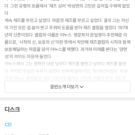
다. 그런 유행의 흐름에서 '재즈 싱어' 박성연의 고민은 깊어질 수밖에 없었
다.
계속 재즈를 부르고 싶었다. 마음껏 재즈를 부르고 싶었다. 결국 그는 자신
이 가진 모든 걸 쏟아 붓고 주위의 도움을 받아 재즈 클럽을 열었다. 1978
년의 신촌이었다. 클럽의 이름은 야누스. 영문학자 문일영이 추천해준 이
름으로, '시작의 신, 보호의 신'이란 뜻에서 착안해 재즈클럽의 시작과 함께
보호해달라는 마음을 담아 야누스를 택했다. 과거와 미래를 본다는 '양면
성'의 의미도 마음에 들었다.
야누스에서 그는 원하던 대로 날마다 재즈를 불렀고 날마다 재즈를 들었
다. 하지만 현실은 녹록치 않았다. 반복해 말하지만, 1978년이었다. 박성
연과 야누스 멤버들이 '재즈 1세대'로 불리는 것처럼 이들이 한국 재즈의
실질적인 시작이었다. 재즈의 불모지라 불러도 이상하지 않을 한국 땅에
음반소개 더보기
박성연과 야누스 멤버들이 이제 겨우 재즈의 씨앗을 뿌리기 시작한 것이
다. 재즈는 당시 한국에서 레코드판에만 존재하고 있는 것 같은 음악이었
다. 처음에는 팀을 꾸리는 것조차 힘들었다. 악보를 구하기도 어려워 멤버
디스크
들과 함께 하나하나 악보를 따 직접 만들었다.
그렇게 채보하고 편곡한 곡들을 날마다 부르고 연주했다. 관객이 있건 없
CD
건 늘 무대에 올라 재즈를 부르고 재즈를 연주했다. 1990년대 한 드라마의