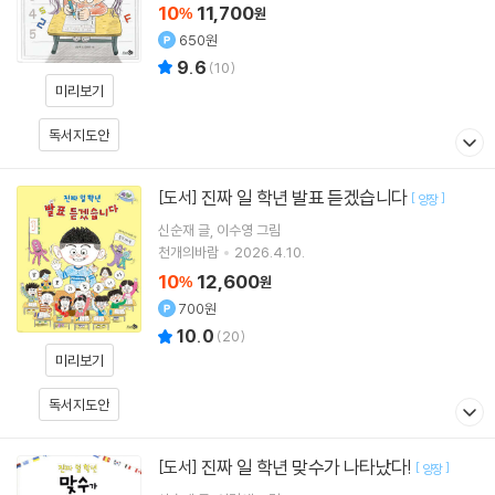
10
11,700
%
원
650원
9.6
(
10
)
미리보기
독서지도안
진짜 일 학년 발표 듣겠습니다
[도서]
[
]
양장
신순재
글
이수영
그림
천개의바람
2026.4.10.
10
12,600
%
원
700원
10.0
(
20
)
미리보기
독서지도안
진짜 일 학년 맞수가 나타났다!
[도서]
[
]
양장