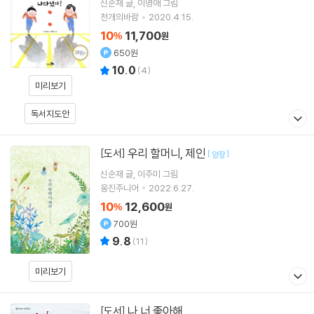
신순재
글
이명애
그림
천개의바람
2020.4.15.
10
11,700
%
원
650원
10.0
(
4
)
미리보기
독서지도안
우리 할머니, 제인
[도서]
[
]
양장
신순재
글
이주미
그림
웅진주니어
2022.6.27.
10
12,600
%
원
700원
9.8
(
11
)
미리보기
나 너 좋아해
[도서]