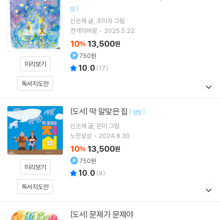
]
장
신순재
글
조미자
그림
천개의바람
2025.5.22.
10
13,500
%
원
750원
미리보기
10.0
(
17
)
독서지도안
딱 알맞은 집
[도서]
[
]
양장
신순재
글
은미
그림
노란상상
2024.8.30.
10
13,500
%
원
750원
미리보기
10.0
(
9
)
독서지도안
문제가 문제야
[도서]