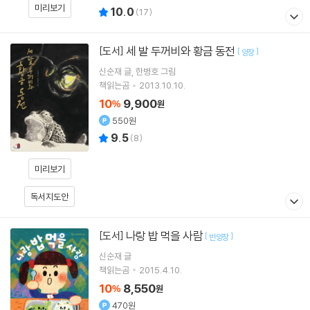
미리보기
10.0
(
17
)
세 발 두꺼비와 황금 동전
[도서]
[
]
양장
신순재
글
한병호
그림
책읽는곰
2013.10.10.
10
9,900
%
원
550원
9.5
(
8
)
미리보기
독서지도안
나랑 밥 먹을 사람
[도서]
[
]
반양장
신순재
글
책읽는곰
2015.4.10.
10
8,550
%
원
470원