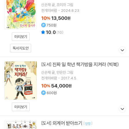
신순재
글
조미자
그림
천개의바람
2024.8.23.
10
13,500
%
원
750원
10.0
(
10
)
미리보기
독서지도안
진짜 일 학년 책가방을 지켜라 (빅북)
[도서]
신순재
글
안은진
그림
천개의바람
2017.4.5.
10
54,000
%
원
600원
미리보기
외계어 받아쓰기
[도서]
[
]
양장