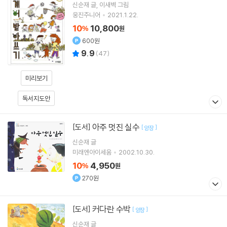
신순재
글
이새벽
그림
웅진주니어
2021.1.22.
10
10,800
%
원
600원
9.9
(
47
)
미리보기
독서지도안
아주 멋진 실수
[도서]
[
]
양장
신순재
글
미래엔아이세움
2002.10.30.
10
4,950
%
원
270원
커다란 수박
[도서]
[
]
양장
신순재
글