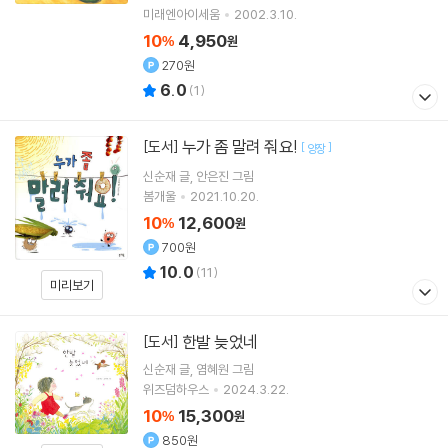
미래엔아이세움
2002.3.10.
10
4,950
%
원
270원
6.0
(
1
)
누가 좀 말려 줘요!
[도서]
[
]
양장
신순재
글
안은진
그림
봄개울
2021.10.20.
10
12,600
%
원
700원
10.0
(
11
)
미리보기
한발 늦었네
[도서]
신순재
글
염혜원
그림
위즈덤하우스
2024.3.22.
10
15,300
%
원
850원