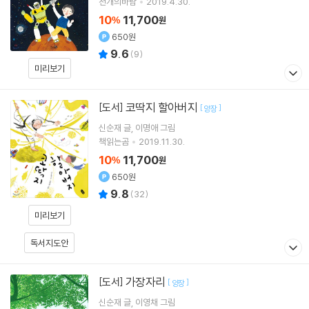
천개의바람
2019.4.30.
10
11,700
%
원
650원
9.6
(
9
)
미리보기
코딱지 할아버지
[도서]
[
]
양장
신순재
글
이명애
그림
책읽는곰
2019.11.30.
10
11,700
%
원
650원
9.8
(
32
)
미리보기
독서지도안
가장자리
[도서]
[
]
양장
신순재
글
이영채
그림