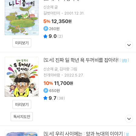
신순재
글
길벗어린이
2001.12.31.
5
12,350
%
원
260원
9.0
(
2
)
미리보기
진짜 일 학년 욕 두꺼비를 잡아라!
[도서]
[
]
양장
신순재
글
김이랑
그림
천개의바람
2022.5.27.
10
11,700
%
원
650원
9.7
(
38
)
미리보기
독서지도안
우리 사이에는 : 양과 늑대의 이야기
[도서]
[
양