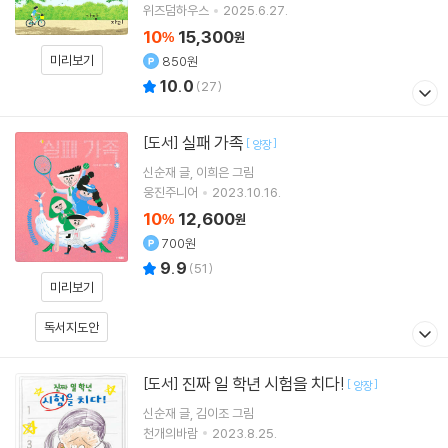
위즈덤하우스
2025.6.27.
10
15,300
%
원
미리보기
850원
10.0
(
27
)
실패 가족
[도서]
[
]
양장
신순재
글
이희은
그림
웅진주니어
2023.10.16.
10
12,600
%
원
700원
9.9
(
51
)
미리보기
독서지도안
진짜 일 학년 시험을 치다!
[도서]
[
]
양장
신순재
글
김이조
그림
천개의바람
2023.8.25.