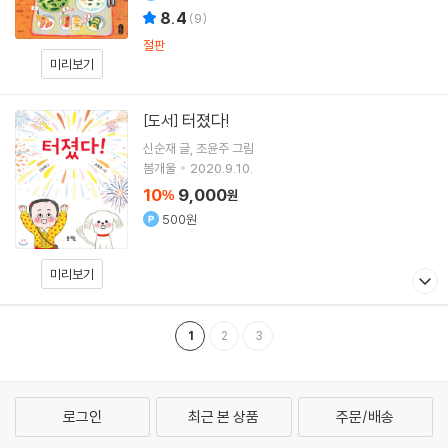
8.4
(
9
)
절판
미리보기
터졌다!
[도서]
신순재
글
조윤주
그림
봄개울
2020.9.10.
10
9,000
%
원
500원
미리보기
1
2
3
로그인
최근 본 상품
주문/배송