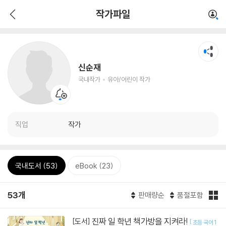
작가파일
신순재
국내작가
유아/어린이 작가
직업
작가
국내도서 (53)
eBook (23)
53개
판매량순
품절포함
진짜 일 학년 책가방을 지켜라!
[도서]
[
초등 국어 1