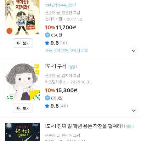
]
학년 2학기 수록
양장
신순재
글
안은진
그림
천개의바람
2017.1.2.
10
11,700
%
원
650원
9.6
(
18
)
미리보기
초등 국어 1학년 2학기 수록
구석
[도서]
[
]
양장
신순재
글
김지혜
그림
위즈덤하우스
2025.10.31.
10
15,300
%
원
850원
9.8
(
40
)
미리보기
진짜 일 학년 용돈 작전을 펼쳐라!
[도서]
[
]
양장
신순재
글
안신애
그림