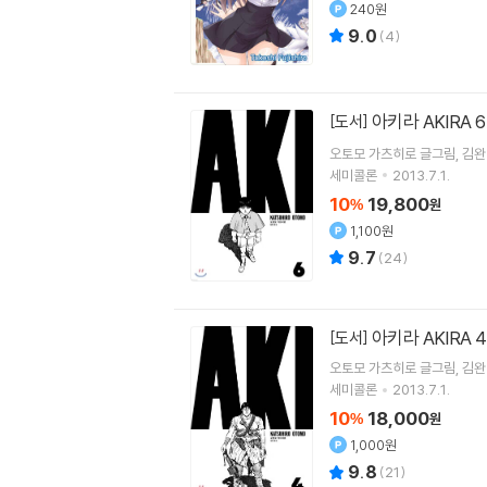
240원
9.0
(
4
)
아키라 AKIRA 
[도서]
오토모 가츠히로
글그림
김완
세미콜론
2013.7.1.
10
19,800
%
원
1,100원
9.7
(
24
)
아키라 AKIRA 4
[도서]
오토모 가츠히로
글그림
김완
세미콜론
2013.7.1.
10
18,000
%
원
1,000원
9.8
(
21
)