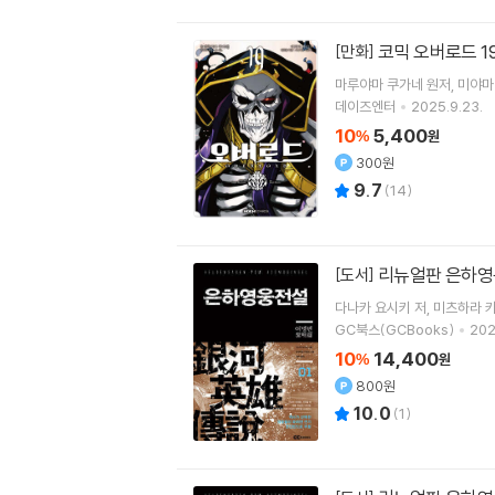
코믹 오버로드 1
[만화]
마루야마 쿠가네
원저
미야마
데이즈엔터
2025.9.23.
10
5,400
%
원
300원
9.7
(
14
)
리뉴얼판 은하영
[도서]
다나카 요시키
저
미츠하라 
GC북스(GCBooks)
202
10
14,400
%
원
800원
10.0
(
1
)