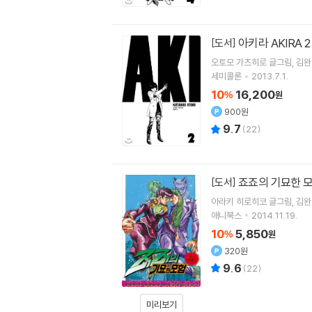
아키라 AKIRA 2
[도서]
오토모 가츠히로
글그림
김완
세미콜론
2013.7.1.
10
16,200
%
원
900원
9.7
(
22
)
죠죠의 기묘한 모
[도서]
아라키 히로히코
글그림
김완
애니북스
2014.11.19.
10
5,850
%
원
320원
9.6
(
22
)
미리보기