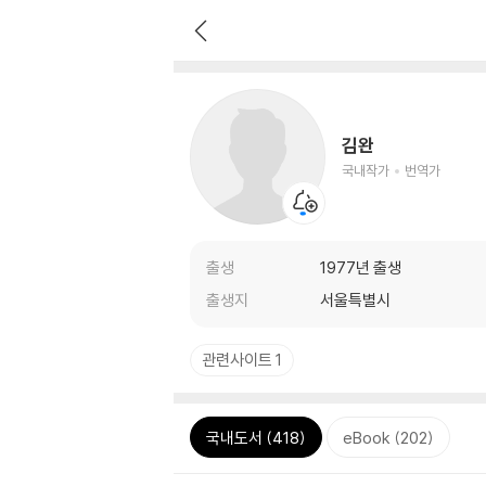
김완
국내작가
번역가
출생
1977년 출생
출생지
서울특별시
관련사이트 1
국내도서 (418)
eBook (202)