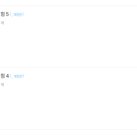
험 5
[
]
개정판
역
험 4
[
]
개정판
역