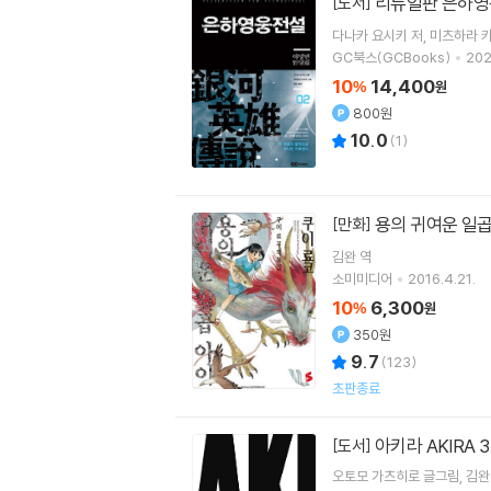
리뉴얼판 은하영
[도서]
다나카 요시키
저
미츠하라 
GC북스(GCBooks)
202
10
14,400
%
원
800원
10.0
(
1
)
용의 귀여운 일
[만화]
김완
역
소미미디어
2016.4.21.
10
6,300
%
원
350원
9.7
(
123
)
초판종료
아키라 AKIRA 3
[도서]
오토모 가츠히로
글그림
김완