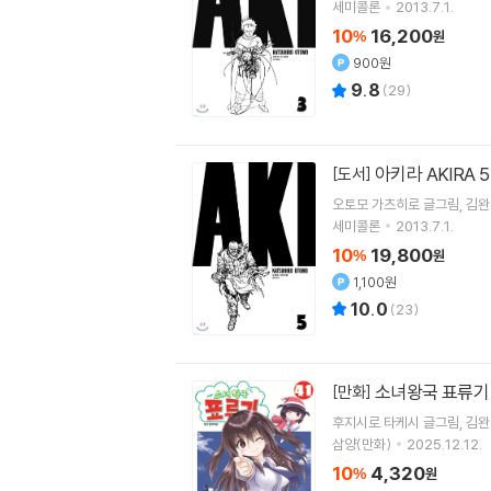
세미콜론
2013.7.1.
10
16,200
%
원
900원
9.8
(
29
)
아키라 AKIRA 5
[도서]
오토모 가츠히로
글그림
김완
세미콜론
2013.7.1.
10
19,800
%
원
1,100원
10.0
(
23
)
소녀왕국 표류기 
[만화]
후지시로 타케시
글그림
김완
삼양(만화)
2025.12.12.
10
4,320
%
원