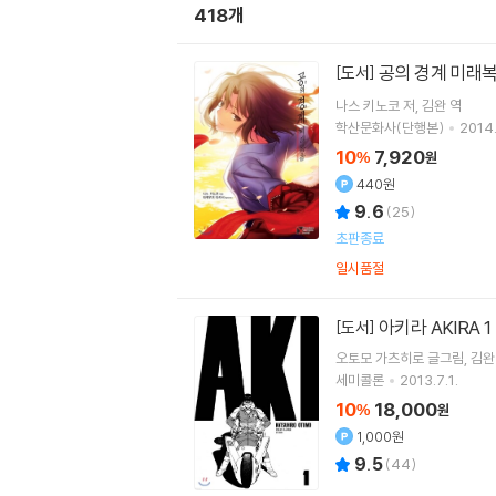
418개
공의 경계 미래
[도서]
나스 키노코
저
김완
역
학산문화사(단행본)
2014.
10
7,920
%
원
440원
9.6
(
25
)
초판종료
일시품절
아키라 AKIRA 1
[도서]
오토모 가츠히로
글그림
김완
세미콜론
2013.7.1.
10
18,000
%
원
1,000원
9.5
(
44
)