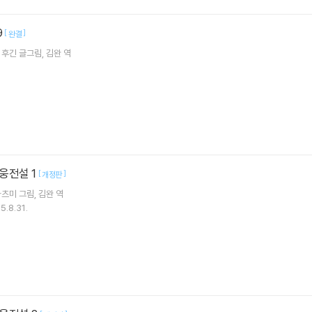
9
[
]
완결
 후긴
글그림
김완
역
웅전설 1
[
]
개정판
카츠미
그림
김완
역
5.8.31.