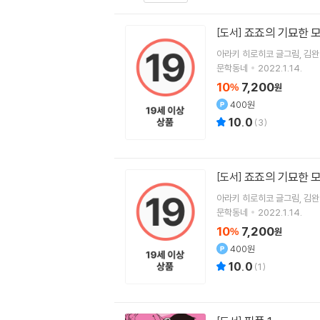
죠죠의 기묘한 모
[도서]
아라키 히로히코
글그림
김완
문학동네
2022.1.14.
10
7,200
%
원
400원
10.0
(
3
)
죠죠의 기묘한 모
[도서]
아라키 히로히코
글그림
김완
문학동네
2022.1.14.
10
7,200
%
원
400원
10.0
(
1
)