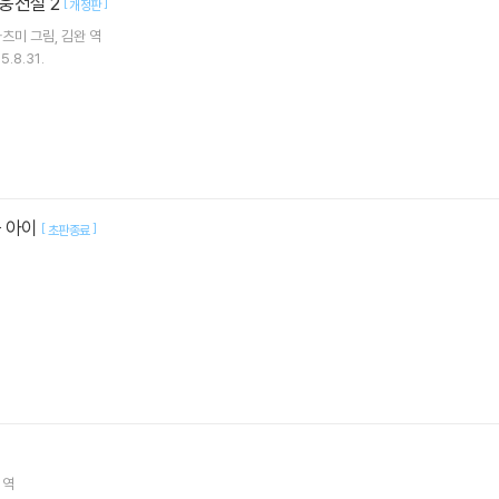
웅전설 2
[
]
개정판
카츠미
그림
김완
역
5.8.31.
곱 아이
[
]
초판종료
역