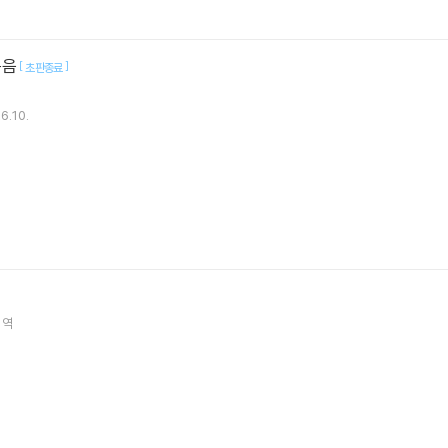
복음
[
]
초판종료
6.10.
역