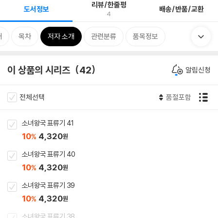
리뷰/한줄평
도서정보
배송/반품/교환
4
개
목차
저자 소개
관련분류
품목정보
이 상품의 시리즈
42
알림신청
전체선택
품절포함
소녀왕국 표류기 41
10
4,320
%
원
소녀왕국 표류기 40
10
4,320
%
원
소녀왕국 표류기 39
10
4,320
%
원
소녀왕국 표류기 38