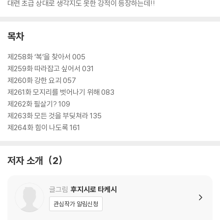
대련 초급 상대로 생각지도 못한 강적이 등장하는데!!
목차
제258화 ‘복’을 찾아서 005
제259화 따라잡고 싶어서 031
제260화 강한 요괴 057
제261화 모지리를 벗어나기 위해 083
제262화 필살기? 109
제263화 모든 것을 부딪쳐라 135
제264화 힘이 나도록 161
저자 소개
2
글그림
후지시로 타케시
관심작가 알림신청