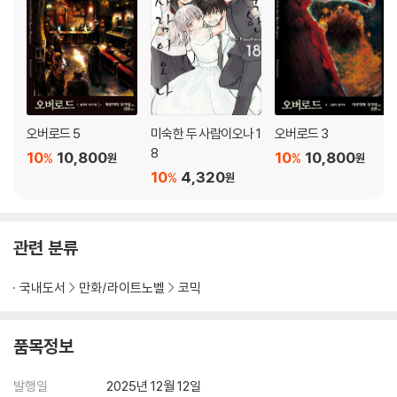
오버로드 5
미숙한 두 사람이오나 1
오버로드 3
8
10
10,800
10
10,800
%
%
원
원
10
4,320
%
원
관련 분류
국내도서
만화/라이트노벨
코믹
품목정보
발행일
2025년 12월 12일