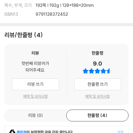
쪽수, 무게, 크기
192쪽 | 192g | 128*188*20mm
ISBN13
9791128372452
리뷰/한줄평
4
리뷰
한줄평
9.0
첫번째 리뷰어가
되어주세요.
리뷰 쓰기
한줄평 쓰기
혜택 및 유의사항
혜택 및 유의사항
리뷰
0
한줄평
4
클린봇
이 부적절한 글을 감지 중입니다.
설정