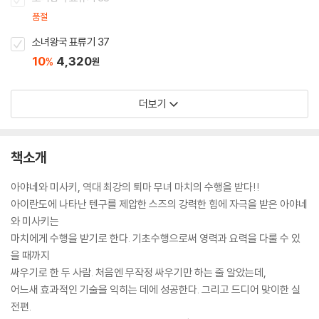
품절
소녀왕국 표류기 37
10
4,320
%
원
더보기
책소개
아야네와 미사키, 역대 최강의 퇴마 무녀 마치의 수행을 받다!!
아이란도에 나타난 텐구를 제압한 스즈의 강력한 힘에 자극을 받은 아야네
와 미사키는
마치에게 수행을 받기로 한다. 기초수행으로써 영력과 요력을 다룰 수 있
을 때까지
싸우기로 한 두 사람. 처음엔 무작정 싸우기만 하는 줄 알았는데,
어느새 효과적인 기술을 익히는 데에 성공한다. 그리고 드디어 맞이한 실
전편.