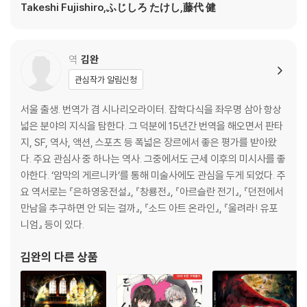
Takeshi Fujishiro,ふじしろ たけし,藤代 健
역
김완
관심작가 알림신청
서울 출생. 번역가 겸 시나리오라이터. 잡학다식을 좌우명 삼아 항상
넓은 분야의 지식을 탐한다. 그 덕분에 15년간 번역을 해오면서 판타
지, SF, 역사, 액션, 스포츠 등 폭넓은 장르에서 좋은 평가를 받아왔
다. 주요 관심사 중 하나는 역사. 그중에서도 근세 이후의 미시사를 좋
아한다. ‘암막의 게르니카’를 통해 미술사에도 관심을 두게 되었다. 주
요 역서로는 『은하영웅전설』, 『창룡전』, 『아르슬란 전기』, 『던전에서
만남을 추구하면 안 되는 걸까』, 『소드 아트 온라인』, 『울려라! 유포
니엄』 등이 있다.
김완
의 다른 상품