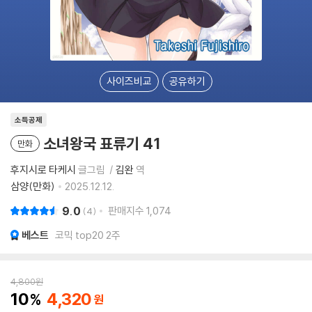
사이즈비교
공유하기
소득공제
소녀왕국 표류기 41
만화
후지시로 타케시
글그림
김완
역
삼양(만화)
2025.12.12.
9.0
판매지수
1,074
4
베스트
코믹 top20 2주
4,800
원
10
4,320