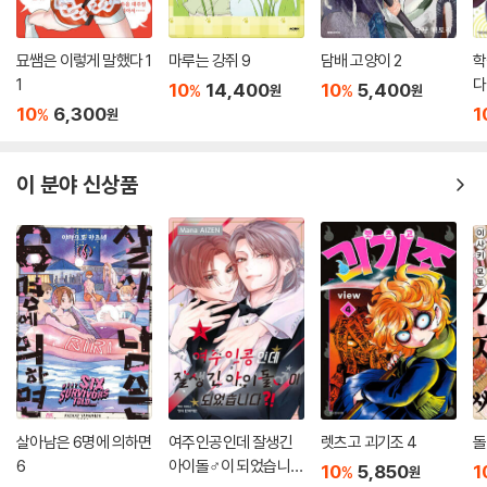
묘쌤은 이렇게 말했다 1
마루는 강쥐 9
담배 고양이 2
학
1
다!
10
14,400
10
5,400
%
%
원
원
10
6,300
1
%
원
이 분야 신상품
살아남은 6명에 의하면
여주인공인데 잘생긴
렛츠고 괴기조 4
돌
6
아이돌♂이 되었습니
10
5,850
1
%
원