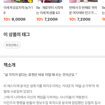
이세계 유유자적 농가 1
Re : 제로부터 시작하
반에서 두 번째로 귀여
R
6
는 이세계 생활 43
운 여자애와 친구가 되
는
었다 7.5
10
9,000
10
7,200
10
7,200
1
%
%
%
원
원
원
이 상품의 태그
#청년패스
책소개
"살 가치가 없다는 표현은 바로 이럴 때 쓰는 것이군요.“
리 에스티제 왕국은 암흑가를 좌지우지하는 거대조직 ‘여덟 손가락’의 위
협에 사로잡혀 있었다.
그때 이 나라에서 자신의 책임을 다하려는 사나이들이 약동한다.
아인즈의 명령을 받들어 정보수집 목적으로 왕국에 잠입했던 강철의 집사