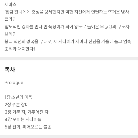
세바스.
‘황금’왕녀에게 충성을 맹세했지만 약한 자신에게 안달하는 뜨거운 병사
클라임.
압도적인 강자를 만나 빈 쭉정이가 되어 왕도로 돌아온 무(武)의 구도자
브레인.
붕괴 직전의 왕국을 무대로, 세 사나이가 저마다 신념을 가슴에 품고 암흑
조직과 대치한다!
목차
Prologue
1장 소년의 마음
2장 푸른 장미
3장 거둔 자, 거두어진 자
4장 모이는 사나이들
5장 진화, 피어오르는 불똥