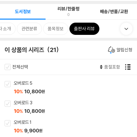
리뷰/한줄평
도서정보
배송/반품/교환
0
자 소개
관련분류
품목정보
출판사 리뷰
이 상품의 시리즈
21
알림신청
전체선택
품절포함
오버로드 5
10
10,800
%
원
오버로드 3
10
10,800
%
원
오버로드 1
10
9,900
%
원