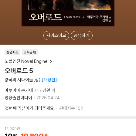
사이즈비교
공유하기
청년패스
소득공제
노블엔진 Novel Engine
오버로드 5
왕국의 사나이들(상)
개정판
마루야마 쿠가네
저
김완
역
영상출판미디어
2026.04.24.
첫번째 리뷰어가 되어주세요
판매지수
102
12,000
원