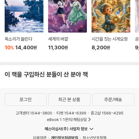
목소리가 들린다
세계의 바깥
시간을 짓는 시계요정
공
10
14,400
11,300
8,200
9
%
원
원
원
이 책을 구입하신 분들이 산 분야 책
로그인
최근 본 상품
주문/배송
고객센터 1544-3800
티켓 1544-6399
중고샵 1566-4295
eBook 1:1문의/채팅상담
예스이십사(주) 사업자 정보
이용약관
개인정보처리방침
청소년보호정책