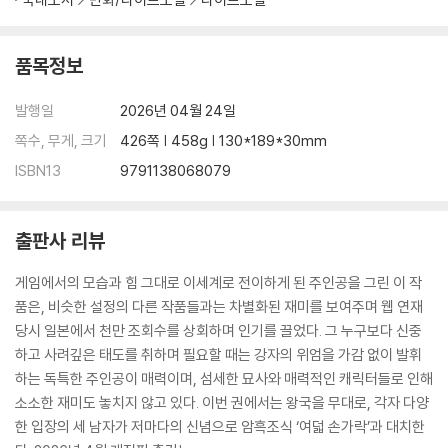
품목정보
발행일
2026년 04월 24일
쪽수, 무게, 크기
426쪽 | 458g | 130*189*30mm
ISBN13
9791138068079
출판사 리뷰
게임에서의 모습과 힘 그대로 이세계로 전이하게 된 주인공을 그린 이 작
품은, 비슷한 설정의 다른 작품들과는 차별화된 재미를 보여주며 웹 연재
당시 일본에서 천만 조회수를 상회하며 인기를 끌었다. 그 누구보다 신중
하고 사려깊은 태도를 취하며 필요할 때는 강자의 위엄을 가감 없이 발휘
하는 독특한 주인공이 매력이며, 섬세한 묘사와 매력적인 캐릭터들로 인해
소소한 재미도 놓치지 않고 있다. 이번 권에서는 왕국을 무대로, 각자 다양
한 입장의 세 남자가 저마다의 신념으로 암흑조식 ‘여덟 손가락’과 대치한