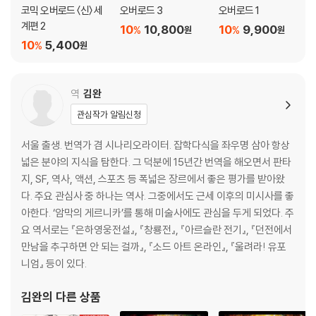
코믹 오버로드 〈신〉 세
오버로드 3
오버로드 1
계편 2
10
10,800
10
9,900
%
%
원
원
10
5,400
%
원
역
김완
관심작가 알림신청
서울 출생. 번역가 겸 시나리오라이터. 잡학다식을 좌우명 삼아 항상
넓은 분야의 지식을 탐한다. 그 덕분에 15년간 번역을 해오면서 판타
지, SF, 역사, 액션, 스포츠 등 폭넓은 장르에서 좋은 평가를 받아왔
다. 주요 관심사 중 하나는 역사. 그중에서도 근세 이후의 미시사를 좋
아한다. ‘암막의 게르니카’를 통해 미술사에도 관심을 두게 되었다. 주
요 역서로는 『은하영웅전설』, 『창룡전』, 『아르슬란 전기』, 『던전에서
만남을 추구하면 안 되는 걸까』, 『소드 아트 온라인』, 『울려라! 유포
니엄』 등이 있다.
김완
의 다른 상품