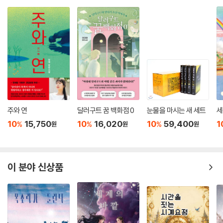
주와 연
달러구트 꿈 백화점 0
눈물을 마시는 새 세트
세
10
15,750
10
16,020
10
59,400
1
%
%
%
원
원
원
이 분야 신상품