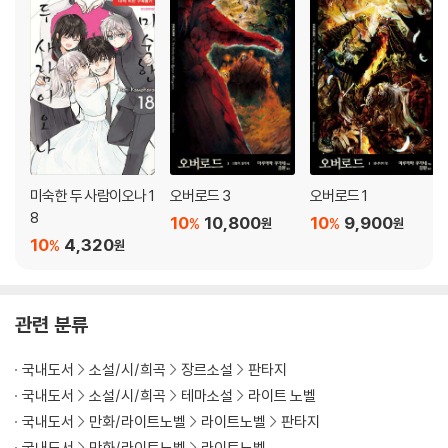
미숙한 두 사람이오나 1
오버로드 3
오버로드 1
8
10
10,800
10
9,900
%
%
원
원
10
4,320
%
원
관련 분류
국내도서
소설/시/희곡
장르소설
판타지
국내도서
소설/시/희곡
테마소설
라이트 노벨
국내도서
만화/라이트노벨
라이트노벨
판타지
국내도서
만화/라이트노벨
라이트노벨