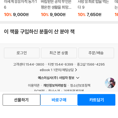
이세계 유유자적 농가 1
버림받은 공작 부인은
사망 유희로 밥을 먹는
데
6
평온한 생활을 희망합
다. 9
는
니다 1
10
9,000
10
9,900
10
7,650
1
%
%
%
원
원
원
이 책을 구입하신 분들이 산 분야 책
로그인
최근 본 상품
주문/배송
고객센터 1544-3800
티켓 1544-6399
중고샵 1566-4295
eBook 1:1문의/채팅상담
예스이십사(주) 사업자 정보
이용약관
개인정보처리방침
청소년보호정책
PC버전
회사소개
거래처관계자께
도서홍보
광고
선물하기
바로구매
카트담기
Copyright © YES24 Corp. All Rights Reserved.
MATOM16