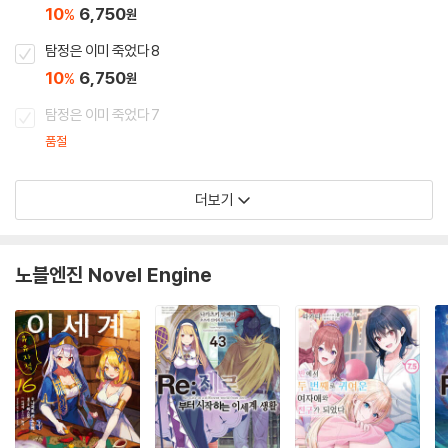
10
6,750
%
원
탐정은 이미 죽었다 8
10
6,750
%
원
탐정은 이미 죽었다 7
품절
더보기
노블엔진 Novel Engine