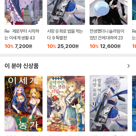
Re : 제로부터 시작하
사망 유희로 밥을 먹는
전생했더니 슬라임이
R
는 이세계 생활 43
다. 9 특별판
었던 건에 대하여 23
는
10
7,200
10
25,200
10
12,600
1
%
%
%
원
원
원
이 분야 신상품