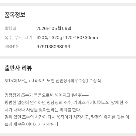
품목정보
발행일
2026년 05월 06일
쪽수, 무게, 크기
320쪽 | 320g | 120*180*30mm
ISBN13
9791138068093
출판사 리뷰
제15회 MF문고J 라이트노벨 신인상 《최우수상》 수상작.
명탐정과 조수가 죽음으로써 헤어지고 1년 뒤──.
평범한 일상에 안주하던 명탐정의 조수, 키미즈카 키미히코의 앞에 한 소
녀가 나타나 사람을 찾아달라는 의뢰를 한다.
멈춰 있던 조수의 시간이 다시 움직이기 시작하고, 탐정의 유지를 잇는 이
들의 새로운 이야기가 시작된다.