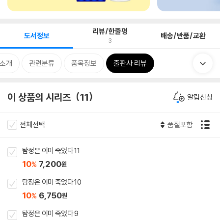
리뷰/한줄평
도서정보
배송/반품/교환
3
 소개
관련분류
품목정보
출판사 리뷰
이 상품의 시리즈
11
알림신청
전체선택
품절포함
탐정은 이미 죽었다 11
10
7,200
%
원
탐정은 이미 죽었다 10
10
6,750
%
원
탐정은 이미 죽었다 9