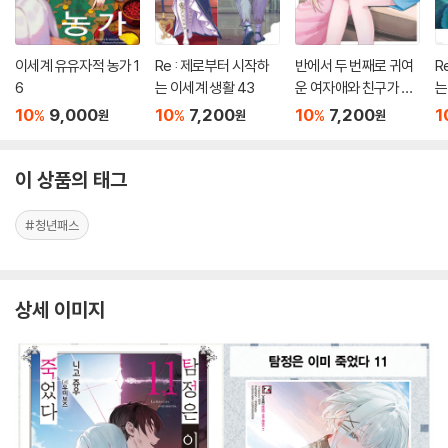
이세계 유유자적 농가 1
Re : 제로부터 시작하
반에서 두 번째로 귀여
R
6
는 이세계 생활 43
운 여자애와 친구가 되
는
었다 7.5
10
9,000
10
7,200
10
7,200
1
%
%
%
원
원
원
이 상품의 태그
#청년패스
상세 이미지