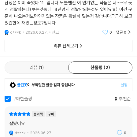
탐정은 이미 죽었다 11 입니다 노블엔진 이 인기없는 작품은 너~~무 늦
게 정발하는데(보는것중에 4년넘게 정발안되는것도 있어요ㅎ) 이건 꾸
준히 나오는거보면인기있는 작품은 확실히 맞는거 같습니다근근히 보고
있긴한데 재밌는정도?입니다
d***k
2026.06.27.
신고
0
댓글
0
리뷰 전체보기
리뷰
1
한줄평
2
클린봇
이 부적절한 글을 감지 중입니다.
설정
구매한줄평
추천순
종이책
구매
잘봤어요
d***k
2026.06.27.
0