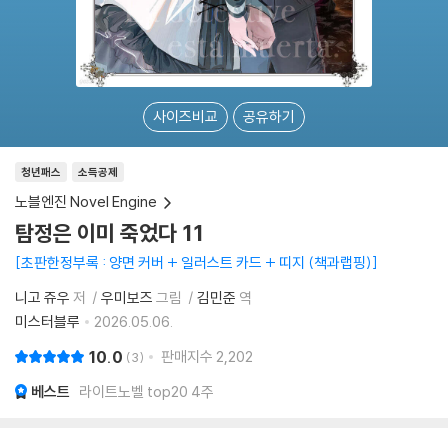
사이즈비교
공유하기
청년패스
소득공제
노블엔진 Novel Engine
탐정은 이미 죽었다 11
초판한정부록 : 양면 커버 + 일러스트 카드 + 띠지 (책과랩핑)
니고 쥬우
저
우미보즈
그림
김민준
역
미스터블루
2026.05.06.
10.0
판매지수
2,202
3
베스트
라이트노벨 top20 4주