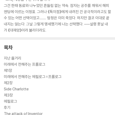
그건 한때 동료와 나누었던 흔들림 없는 약속. 잠자는 공주를 깨워서 해피
엔딩에 이르는 이정표. 그러나 《특이점》에게 내려진 건 궁극적이라고도 할
수 있는 어떤 선택이었고……. 탐정은 이미 죽었다. 하지만 결코 이대로 끝
내지는 않는다. 그날 그렇게 맹세했기에 나는 선택했다. ──설령 훗날 내
가 《대재앙》이라 불리더라도.
목차
지난 줄거리
미래에서 전해주는 프롤로그
제1장
미래에서 전해주는 에필로그=프롤로그
제2장
Side Charlotte
제3장
에필로그
후기
The attack of Inventor