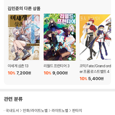
김민준
의 다른 상품
이세계 삼촌 13
리월드 프런티어 3
코믹 Fate/Grand ord
er 프롬 로스트벨트 4
10
7,200
10
9,000
%
%
원
원
10
5,400
%
원
관련 분류
국내도서
만화/라이트노벨
라이트노벨
판타지