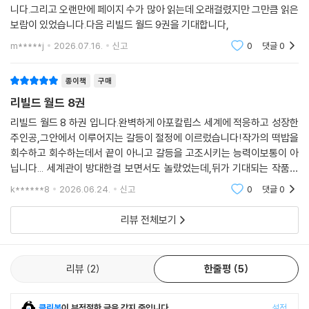
니다.그리고 오랜만에 페이지 수가 많아 읽는데 오래걸렸지만 그만큼 읽은
보람이 있었습니다.다음 리빌드 월드 9권을 기대합니다,
m*****j
2026.07.16.
신고
0
댓글
0
종이책
구매
리빌드 월드 8권
리빌드 월드 8 하권 입니다.완벽하게 아포칼립스 세계에 적응하고 성장한
주인공,그안에서 이루어지는 갈등이 절정에 이르렀습니다!작가의 떡밥을
회수하고 회수하는데서 끝이 아니고 갈등을 고조시키는 능력이보통이 아
닙니다... 세계관이 방대한걸 보면서도 놀랐었는데,뒤가 기대되는 작품입
니다!
k******8
2026.06.24.
신고
0
댓글
0
리뷰 전체보기
리뷰
2
한줄평
5
클린봇
이 부적절한 글을 감지 중입니다.
설정