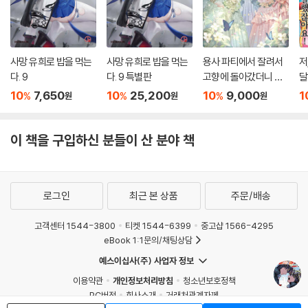
사망 유희로 밥을 먹는
사망 유희로 밥을 먹는
용사 파티에서 잘려서
저
다. 9
다. 9 특별판
고향에 돌아갔더니 멤
달
버 전원이 따라왔다만
10
7,650
10
25,200
10
9,000
1
%
%
%
원
원
원
5
이 책을 구입하신 분들이 산 분야 책
로그인
최근 본 상품
주문/배송
고객센터 1544-3800
티켓 1544-6399
중고샵 1566-4295
eBook 1:1문의/채팅상담
예스이십사(주) 사업자 정보
이용약관
개인정보처리방침
청소년보호정책
PC버전
회사소개
거래처관계자께