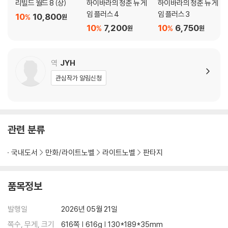
리빌드 월드 8 (상)
하이바라의 청춘 뉴 게
하이바라의 청춘 뉴 게
임 플러스 4
임 플러스 3
10
10,800
%
원
10
7,200
10
6,750
%
%
원
원
역
JYH
관심작가 알림신청
관련 분류
국내도서
만화/라이트노벨
라이트노벨
판타지
품목정보
발행일
2026년 05월 21일
쪽수, 무게, 크기
616쪽 | 616g | 130*189*35mm