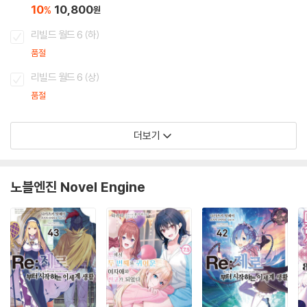
10
10,800
%
원
리빌드 월드 6 (하)
품절
리빌드 월드 6 (상)
품절
더보기
노블엔진 Novel Engine