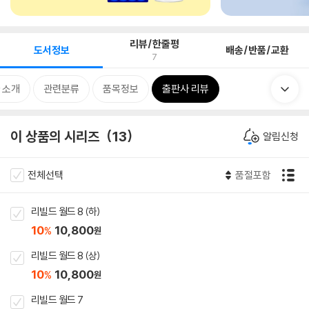
리뷰/한줄평
도서정보
배송/반품/교환
7
 소개
관련분류
품목정보
출판사 리뷰
이 상품의 시리즈
13
알림신청
전체선택
품절포함
리빌드 월드 8 (하)
10
10,800
%
원
리빌드 월드 8 (상)
10
10,800
%
원
리빌드 월드 7