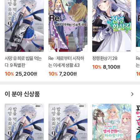
사망 유희로 밥을 먹는
Re : 제로부터 시작하
정령환상기 28
R
다. 9 특별판
는 이세계 생활 43
는
10
8,100
%
원
10
25,200
10
7,200
1
%
%
원
원
이 분야 신상품