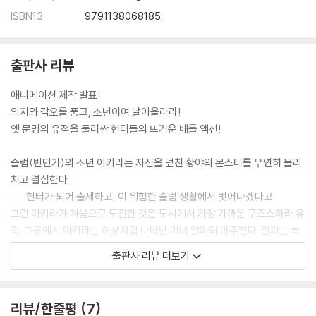
ISBN13
9791138068185
출판사 리뷰
애니메이션 제작 발표!
의지와 각오를 품고, 소년이여 날아올라라!
옛 문명의 유적을 둘러싼 헌터들의 뜨거운 배틀 액션!
슬럼(빈민가)의 소년 아키라는 자신을 덮친 황야의 몬스터를 우연히 물리
치고 결심한다.
──헌터가 되어 출세하고, 이 위험한 슬럼 생활에서 벗어나겠다고.
그런 아키라가 처음으로 도전한 것은 도시에서 가장 가까운 쿠즈스하라 유
적. 그곳에서 아키라는 허상처럼 나타난 미녀 알파와 마주친다. 알파는 특
정 유적의 공략을 의뢰하는 조건으로, 풋내기 헌터인 아키라에게 유적에서
출판사 리뷰 더보기
싸워서 살아남는 방법을 가르치기 시작하는데──.
아키라는 과연 살아남아서 헌터로서 성장할 수 있을까? 그리고 알파의 목
적은?
리뷰/한줄평
7