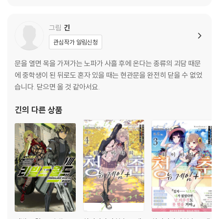
제250화 스가도메의 제안
제251화 현상금 5000억 오럼
제252화 도라스의 각오
그림
긴
제253화 추가 지원
관심작가 알림신청
제254화 제3심부의 격전
제255화 괴수를 격파하는 방법
문을 열면 목을 가져가는 노파가 사흘 후에 온다는 종류의 괴담 때문
제256화 오늘은 운이 좋다
에 중학생이 된 뒤로도 혼자 있을 때는 현관문을 완전히 닫을 수 없었
제257화 삐뚤어진 마음
습니다. 닫으면 올 것 같아서요.
제258화 소동은 계속된다
긴
의 다른 상품