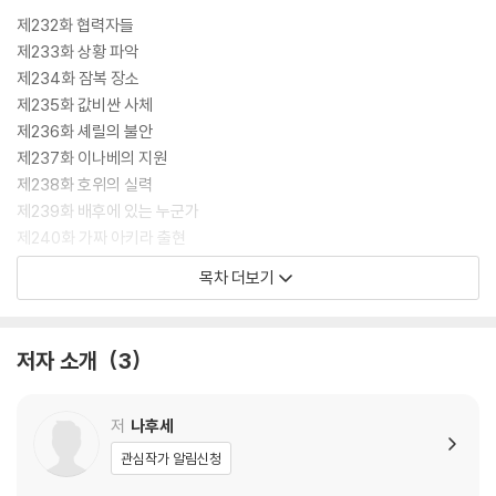
제232화 협력자들
제233화 상황 파악
제234화 잠복 장소
제235화 값비싼 사체
제236화 셰릴의 불안
제237화 이나베의 지원
제238화 호위의 실력
제239화 배후에 있는 누군가
제240화 가짜 아키라 출현
제241화 하루카
목차 더보기
제242화 서포트의 질적 차이
제243화 뜻밖의 증원
제244화 교섭 개시
저자 소개
3
제245화 목숨을 걸고
제246화 헌터다운 삶의 방식
제247화 낼 만큼 냈다
저
나후세
제248화 기묘한 질문
관심작가 알림신청
제249화 구영역 접속자들