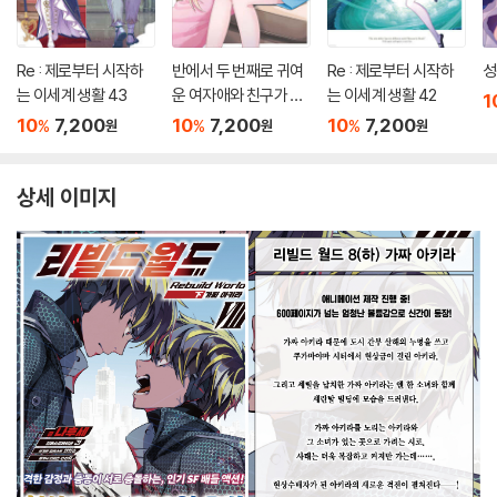
Re : 제로부터 시작하
반에서 두 번째로 귀여
Re : 제로부터 시작하
성
는 이세계 생활 43
운 여자애와 친구가 되
는 이세계 생활 42
1
었다 7.5
10
7,200
10
7,200
10
7,200
%
%
%
원
원
원
상세 이미지