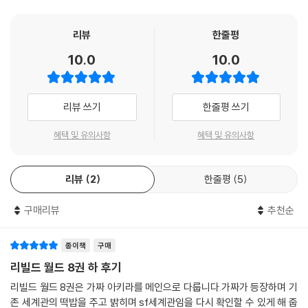
모든 것이 재구축(리빌드)된 세계(월드)에서, 소년은 운명적인 만남을 통
해 저 높이 올라간다!!
리뷰
한줄평
10.0
10.0
리뷰 쓰기
한줄평 쓰기
혜택 및 유의사항
혜택 및 유의사항
리뷰
2
한줄평
5
구매리뷰
추천순
종이책
구매
리빌드 월드 8권 하 후기
리빌드 월드 8권은 가짜 아키라를 메인으로 다룹니다.가짜가 등장하며 기
존 세계관의 떡밥을 주고 밝히며 sf세계관임을 다시 확인할 수 있게 해 줍