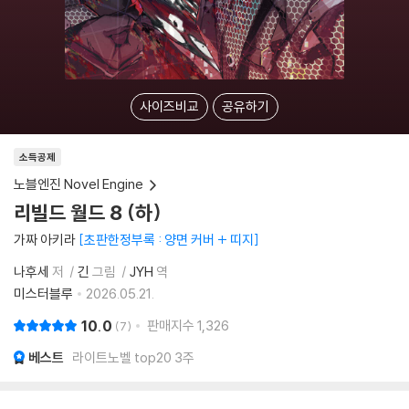
사이즈비교
공유하기
소득공제
노블엔진 Novel Engine
리빌드 월드 8 (하)
가짜 아키라
초판한정부록 : 양면 커버 + 띠지
나후세
저
긴
그림
JYH
역
미스터블루
2026.05.21.
10.0
판매지수
1,326
7
베스트
라이트노벨 top20 3주