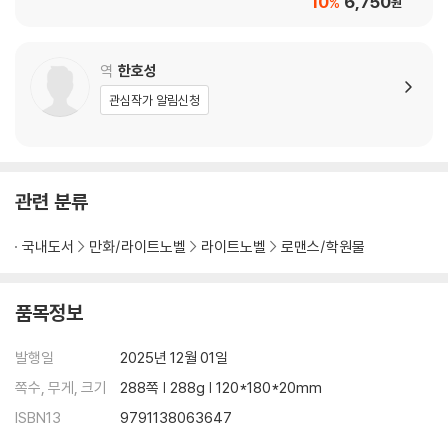
10
6,750
%
원
역
한호성
관심작가 알림신청
관련 분류
국내도서
만화/라이트노벨
라이트노벨
로맨스/학원물
품목정보
발행일
2025년 12월 01일
쪽수, 무게, 크기
288쪽 | 288g | 120*180*20mm
ISBN13
9791138063647