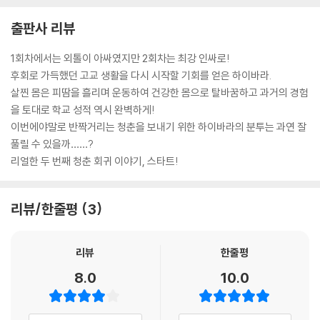
출판사 리뷰
1회차에서는 외톨이 아싸였지만 2회차는 최강 인싸로!
후회로 가득했던 고교 생활을 다시 시작할 기회를 얻은 하이바라.
살찐 몸은 피땀을 흘리며 운동하여 건강한 몸으로 탈바꿈하고 과거의 경험
을 토대로 학교 성적 역시 완벽하게!
이번에야말로 반짝거리는 청춘을 보내기 위한 하이바라의 분투는 과연 잘
풀릴 수 있을까……?
리얼한 두 번째 청춘 회귀 이야기, 스타트!
리뷰/한줄평
3
리뷰
한줄평
8.0
10.0