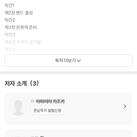
막간1
제2장 밴드 결성
막간2
제3장 문화제 준비
막간3
제4장 우리의 음악을
막간4
종장 낙엽이 흩날리는 가을밤에
목차 더보기
작가 후기
저자 소개
3
저
아마미야 카즈키
관심작가 알림신청