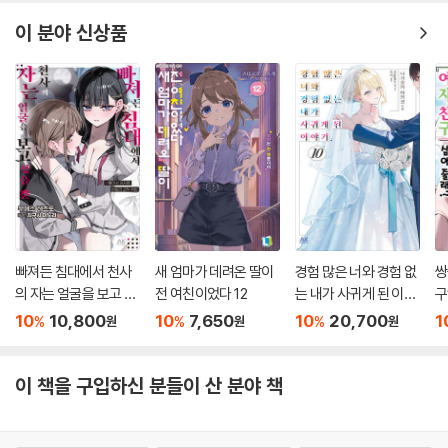
이 분야 신상품
빠져든 침대에서 천사
새 엄마가 데려온 딸이
경험 많은 너와 경험 없
쌍
의 자는 얼굴을 보고 싶
전 여친이었다 12
는 내가 사귀게 된 이야
구
을 뿐
기. 10 한정판
10
10,800
10
7,650
10
20,700
1
%
%
%
원
원
원
이 책을 구입하신 분들이 산 분야 책