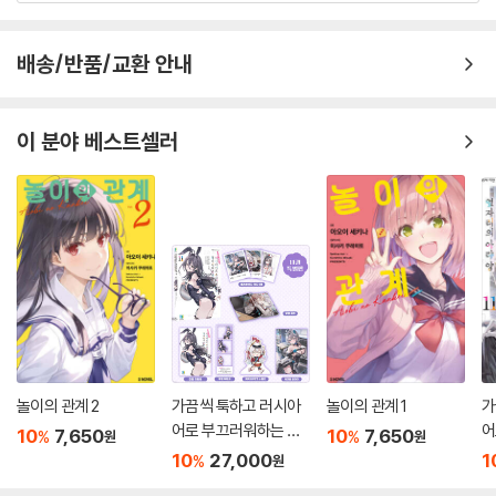
배송/반품/교환 안내
이 분야 베스트셀러
놀이의 관계 2
가끔씩 툭하고 러시아
놀이의 관계 1
가
어로 부끄러워하는 옆
어
10
7,650
10
7,650
%
%
원
원
자리의 아랴 양 11 특별
자
10
27,000
1
%
원
판