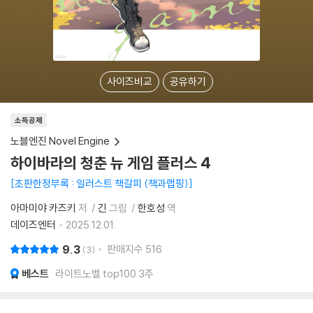
사이즈비교
공유하기
소득공제
노블엔진 Novel Engine
하이바라의 청춘 뉴 게임 플러스 4
초판한정부록 : 일러스트 책갈피 (책과랩핑)
아마미야 카즈키
저
긴
그림
한호성
역
데이즈엔터
2025.12.01.
9.3
판매지수
516
3
베스트
라이트노벨 top100 3주