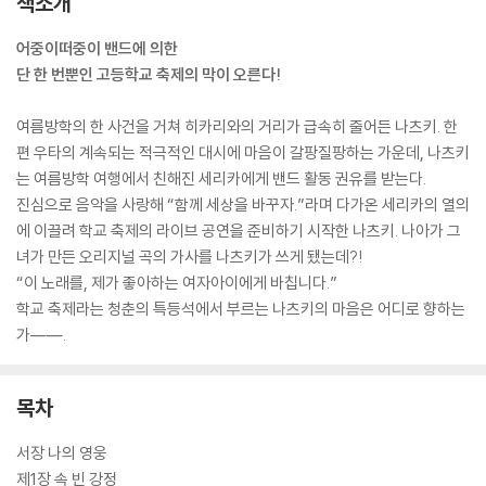
책소개
어중이떠중이 밴드에 의한
단 한 번뿐인 고등학교 축제의 막이 오른다!
여름방학의 한 사건을 거쳐 히카리와의 거리가 급속히 줄어든 나츠키. 한
편 우타의 계속되는 적극적인 대시에 마음이 갈팡질팡하는 가운데, 나츠키
는 여름방학 여행에서 친해진 세리카에게 밴드 활동 권유를 받는다.
진심으로 음악을 사랑해 “함께 세상을 바꾸자.”라며 다가온 세리카의 열의
에 이끌려 학교 축제의 라이브 공연을 준비하기 시작한 나츠키. 나아가 그
녀가 만든 오리지널 곡의 가사를 나츠키가 쓰게 됐는데?!
“이 노래를, 제가 좋아하는 여자아이에게 바칩니다.”
학교 축제라는 청춘의 특등석에서 부르는 나츠키의 마음은 어디로 향하는
가――.
목차
서장 나의 영웅
제1장 속 빈 강정