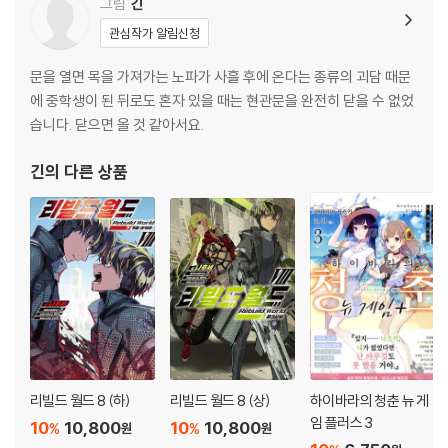
그림
긴
관심작가 알림신청
문을 열면 목을 가져가는 노파가 사흘 후에 온다는 종류의 괴담 때문
에 중학생이 된 뒤로도 혼자 있을 때는 현관문을 완전히 닫을 수 없었
습니다. 닫으면 올 것 같아서요.
긴
의 다른 상품
리빌드 월드 8 (하)
리빌드 월드 8 (상)
하이바라의 청춘 뉴 게
임 플러스 3
10
10,800
10
10,800
%
%
원
원