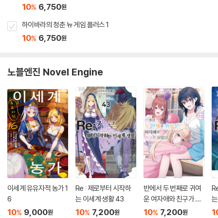
10
6,750
%
원
하이바라의 청춘 뉴 게임 플러스 1
10
6,750
%
원
노블엔진 Novel Engine
이세계 유유자적 농가 1
Re : 제로부터 시작하
반에서 두 번째로 귀여
R
6
는 이세계 생활 43
운 여자애와 친구가 되
는
었다 7.5
10
9,000
10
7,200
10
7,200
1
%
%
%
원
원
원