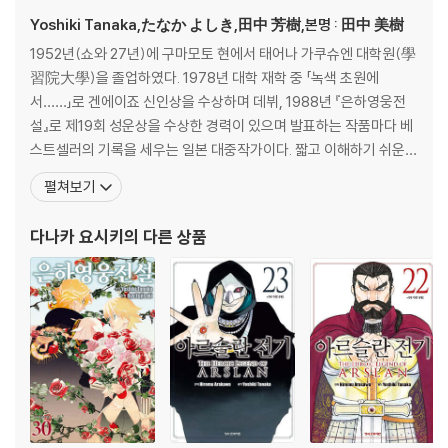
Yoshiki Tanaka,たなか よしき,田中 芳樹,본명 : 田中 美樹
1952년(쇼와 27년)에 구마모토 현에서 태어나 가쿠슈엔 대학원(學
習院大學)을 졸업하였다. 1978년 대학 재학 중 「녹색 초원에
서……」로 겐에이죠 신인상을 수상하며 데뷔, 1988년 『은하영웅전
설』로 제19회 성운상을 수상한 경력이 있으며 발표하는 작품마다 베
스트셀러의 기록을 세우는 일본 대중작가이다. 짧고 이해하기 쉬운
간결한 문체와 상호연관관계가 전혀 흐트러지지 않는 짜임새있는 일
펼쳐보기
관된 구조로 스토리의 호흡을 매끄럽게 이어간다는 평을 받고 있다.
『은하영웅전설』외에 『창룡전』『아루스란 전기』 등을 썼으며, 이 세 작
다나카 요시키
의 다른 상품
품은 모두 애니메이션으로 제작되었다. 특히 일본에서만 950