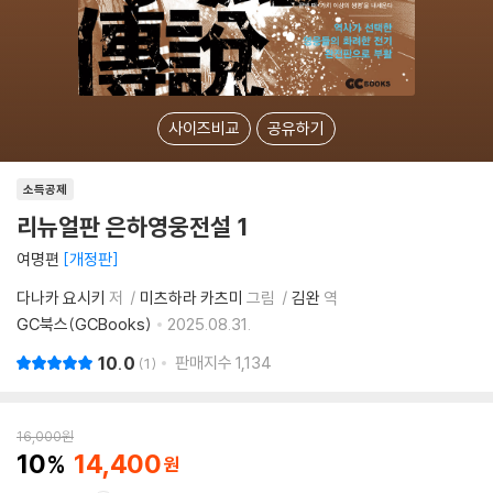
사이즈비교
공유하기
소득공제
리뉴얼판 은하영웅전설 1
여명편
개정판
다나카 요시키
저
미츠하라 카츠미
그림
김완
역
GC북스(GCBooks)
2025.08.31.
10.0
판매지수
1,134
1
16,000
원
10
14,400