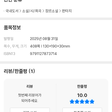
국내도서
소설/시/희곡
장르소설
판타지
품목정보
발행일
2025년 08월 31일
쪽수, 무게, 크기
408쪽 | 130*190*30mm
ISBN13
9791127873714
리뷰/한줄평
1
리뷰
한줄평
10.0
첫번째 리뷰어가
되어주세요.