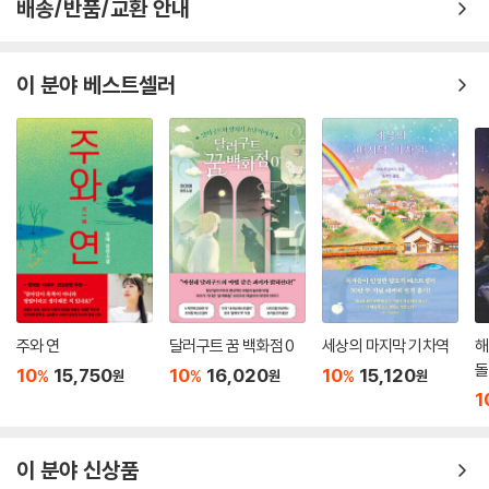
배송/반품/교환 안내
이 분야 베스트셀러
주와 연
달러구트 꿈 백화점 0
세상의 마지막 기차역
해
돌
10
15,750
10
16,020
10
15,120
%
%
%
원
원
원
1
이 분야 신상품