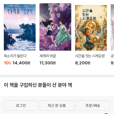
목소리가 들린다
세계의 바깥
시간을 짓는 시계요정
공
10
14,400
11,300
8,200
9
%
원
원
원
이 책을 구입하신 분들이 산 분야 책
로그인
최근 본 상품
주문/배송