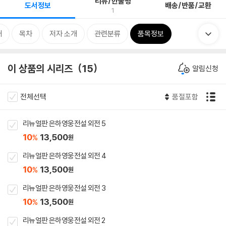
리뷰/한줄평
도서정보
배송/반품/교환
1
개
목차
저자 소개
관련분류
품목정보
이 상품의 시리즈
15
알림신청
전체선택
품절포함
리뉴얼판 은하영웅전설 외전 5
10
13,500
%
원
리뉴얼판 은하영웅전설 외전 4
10
13,500
%
원
리뉴얼판 은하영웅전설 외전 3
10
13,500
%
원
리뉴얼판 은하영웅전설 외전 2