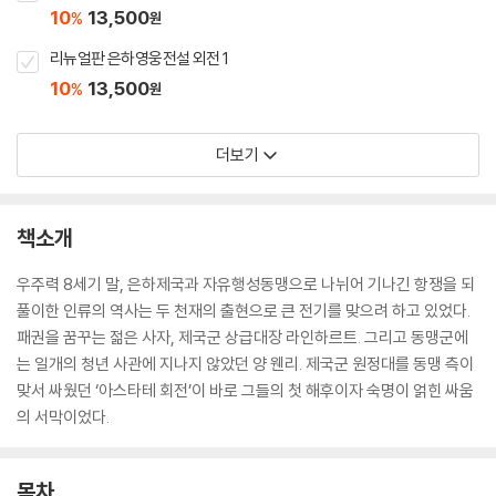
10
13,500
%
원
리뉴얼판 은하영웅전설 외전 1
10
13,500
%
원
더보기
책소개
우주력 8세기 말, 은하제국과 자유행성동맹으로 나뉘어 기나긴 항쟁을 되
풀이한 인류의 역사는 두 천재의 출현으로 큰 전기를 맞으려 하고 있었다.
패권을 꿈꾸는 젊은 사자, 제국군 상급대장 라인하르트. 그리고 동맹군에
는 일개의 청년 사관에 지나지 않았던 양 웬리. 제국군 원정대를 동맹 측이
맞서 싸웠던 ‘아스타테 회전’이 바로 그들의 첫 해후이자 숙명이 얽힌 싸움
의 서막이었다.
목차