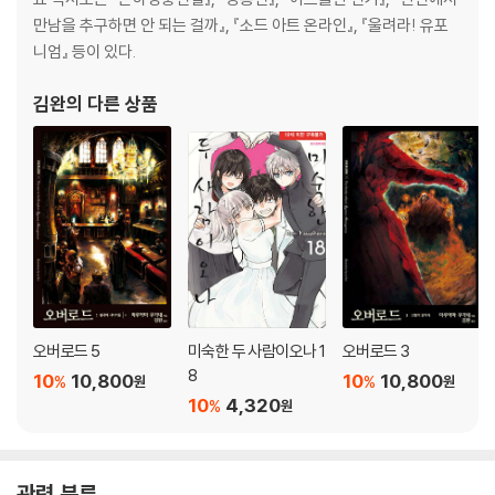
만남을 추구하면 안 되는 걸까』, 『소드 아트 온라인』, 『울려라! 유포
니엄』 등이 있다.
김완
의 다른 상품
오버로드 5
미숙한 두 사람이오나 1
오버로드 3
8
10
10,800
10
10,800
%
%
원
원
10
4,320
%
원
관련 분류