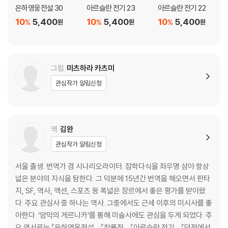
은하영웅전설 30
아르슬란 전기 23
아르슬란 전기 22
10
5,400
10
5,400
10
5,400
%
%
%
원
원
원
그림
미츠하라 카츠미
관심작가 알림신청
역
김완
관심작가 알림신청
서울 출생. 번역가 겸 시나리오라이터. 잡학다식을 좌우명 삼아 항상
넓은 분야의 지식을 탐한다. 그 덕분에 15년간 번역을 해오면서 판타
지, SF, 역사, 액션, 스포츠 등 폭넓은 장르에서 좋은 평가를 받아왔
다. 주요 관심사 중 하나는 역사. 그중에서도 근세 이후의 미시사를 좋
아한다. ‘암막의 게르니카’를 통해 미술사에도 관심을 두게 되었다. 주
요 역서로는 『은하영웅전설』, 『창룡전』, 『아르슬란 전기』, 『던전에서