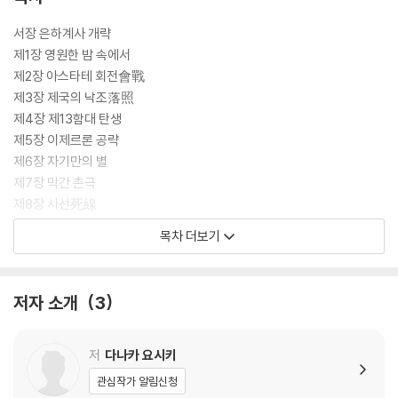
서장 은하계사 개략
제1장 영원한 밤 속에서
제2장 아스타테 회전會戰
제3장 제국의 낙조落照
제4장 제13함대 탄생
제5장 이제르론 공략
제6장 자기만의 별
제7장 막간 촌극
제8장 사선死線
제9장 암릿처
목차 더보기
제10장 새로운 서장
은하영웅전설을 만드는 법 다나카 요시키 인터뷰 Part 1
저자 소개
3
저
다나카 요시키
관심작가 알림신청