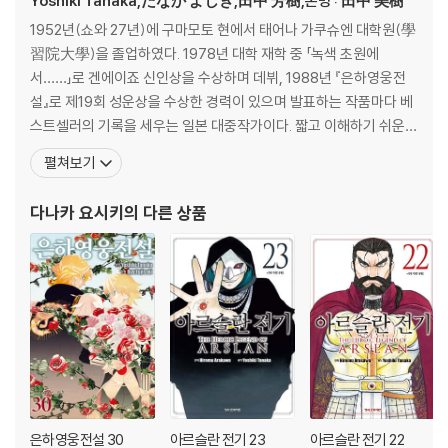
Yoshiki Tanaka,たなか よしき,田中 芳樹,본명 : 田中 美樹
1952년(쇼와 27년)에 구마모토 현에서 태어나 가쿠슈엔 대학원(學
習院大學)을 졸업하였다. 1978년 대학 재학 중 「녹색 초원에
서……」로 겐에이죠 신인상을 수상하며 데뷔, 1988년 『은하영웅전
설』로 제19회 성운상을 수상한 경력이 있으며 발표하는 작품마다 베
스트셀러의 기록을 세우는 일본 대중작가이다. 짧고 이해하기 쉬운
간결한 문체와 상호연관관계가 전혀 흐트러지지 않는 짜임새있는 일
펼쳐보기
관된 구조로 스토리의 호흡을 매끄럽게 이어간다는 평을 받고 있다.
『은하영웅전설』외에 『창룡전』『아루스란 전기』 등을 썼으며, 이 세 작
다나카 요시키
의 다른 상품
품은 모두 애니메이션으로 제작되었다. 특히 일본에서만 950
은하영웅전설 30
아르슬란 전기 23
아르슬란 전기 22