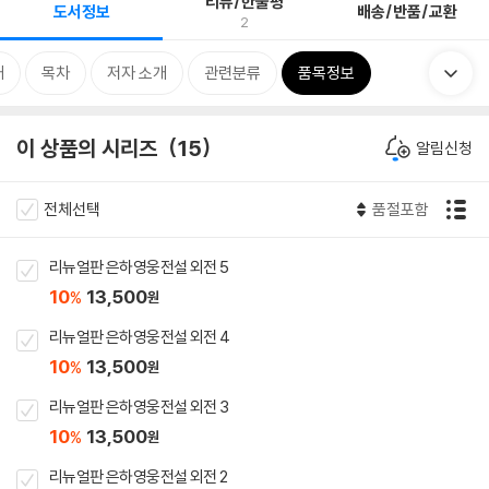
리뷰/한줄평
도서정보
배송/반품/교환
2
개
목차
저자 소개
관련분류
품목정보
이 상품의 시리즈
15
알림신청
전체선택
품절포함
리뉴얼판 은하영웅전설 외전 5
10
13,500
%
원
리뉴얼판 은하영웅전설 외전 4
10
13,500
%
원
리뉴얼판 은하영웅전설 외전 3
10
13,500
%
원
리뉴얼판 은하영웅전설 외전 2