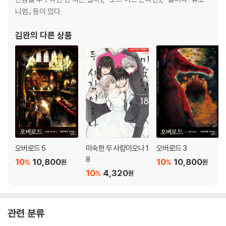
니엄』 등이 있다.
김완
의 다른 상품
오버로드 5
미숙한 두 사람이오나 1
오버로드 3
8
10
10,800
10
10,800
%
%
원
원
10
4,320
%
원
관련 분류