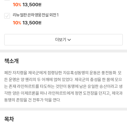
10
13,500
%
원
리뉴얼판 은하영웅전설 외전 1
10
13,500
%
원
더보기
책소개
페잔 자치령을 제국군에게 점령당한 자유혹성동맹의 운동은 풍전등화. 모
든 운명은 양 웬리의 두 어깨에 얹혀 있었다. 제국군의 충성을 한 몸에 모으
는 존재 라인하르트를 타도하는 것만이 동맹에 남은 유일한 승산이라고 생
각한 양은 이제르론을 떠나 라인하르트에게 정면 도전장을 던지고, 제국과
동맹의 존망을 건 전투가 막을 연다.
목차