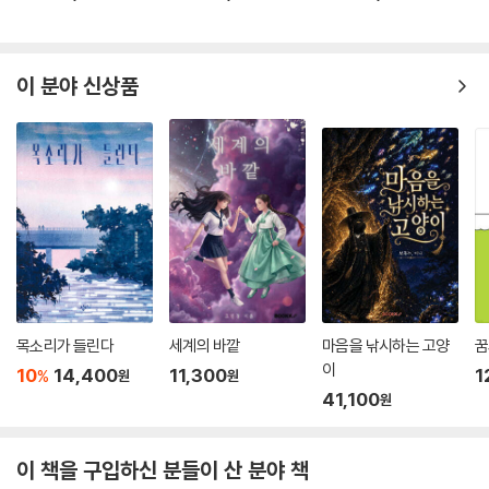
이 분야 신상품
목소리가 들린다
세계의 바깥
마음을 낚시하는 고양
꿈
이
10
14,400
11,300
1
%
원
원
41,100
원
이 책을 구입하신 분들이 산 분야 책