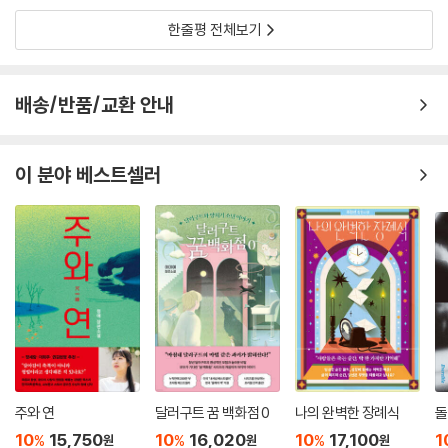
한줄평 전체보기
배송/반품/교환 안내
이 분야 베스트셀러
주와 연
달러구트 꿈 백화점 0
나의 완벽한 장례식
돌
10
15,750
10
16,020
10
17,100
1
%
%
%
원
원
원