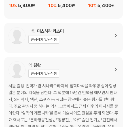
10
5,400
10
5,400
10
5,400
%
%
%
원
원
원
그림
미츠하라 카츠미
관심작가 알림신청
역
김완
관심작가 알림신청
서울 출생. 번역가 겸 시나리오라이터. 잡학다식을 좌우명 삼아 항상
넓은 분야의 지식을 탐한다. 그 덕분에 15년간 번역을 해오면서 판타
지, SF, 역사, 액션, 스포츠 등 폭넓은 장르에서 좋은 평가를 받아왔
다. 주요 관심사 중 하나는 역사. 그중에서도 근세 이후의 미시사를 좋
아한다. ‘암막의 게르니카’를 통해 미술사에도 관심을 두게 되었다. 주
요 역서로는 『은하영웅전설』, 『창룡전』, 『아르슬란 전기』, 『던전에서
만남을 추구하면 안 되는 걸까』, 『소드 아트 온라인』, 『울려라! 유포