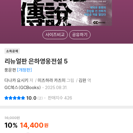
사이즈비교
공유하기
소득공제
리뉴얼판 은하영웅전설 5
풍운편
개정판
다나카 요시키
저
미츠하라 카츠미
그림
김완
역
GC북스(GCBooks)
2025.08.31.
10.0
판매지수
426
2
16,000
원
10
14,400