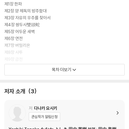
제1장 한파
제2장 양 제독의 방주함대
제3장 자유의 우주를 찾아서
제4장 쌍두사雙頭蛇
제5장 어두운 새벽
제6장 연전
제7장 버밀리온
제8장 사투
제9장 급전
제10장 “지크 카이저!”
목차 더보기
은하영웅전설을 만드는 법 다나카 요시키 인터뷰 Part 5
저자 소개
3
저
다나카 요시키
관심작가 알림신청