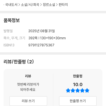
국내도서
소설/시/희곡
장르소설
판타지
품목정보
발행일
2025년 08월 31일
쪽수, 무게, 크기
392쪽 | 130*190*30mm
ISBN13
9791127875367
리뷰/한줄평
2
리뷰
한줄평
10.0
첫번째 리뷰어가
되어주세요.
리뷰 쓰기
한줄평 쓰기