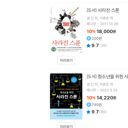
사라진 스푼
[도서]
샘 킨
저
이충호
역
해나무
2011.10.28.
10
18,000
%
원
200원
9.7
(
39
)
미리보기
청소년을 위한 
[도서]
샘 킨
저
이충호
역
해나무
2022.5.25.
10
14,220
%
원
790원
9.7
(
86
)
미리보기