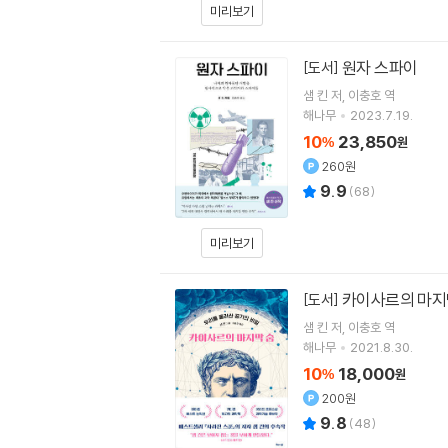
미리보기
원자 스파이
[도서]
샘 킨
저
이충호
역
해나무
2023.7.19.
10
23,850
%
원
260원
9.9
(
68
)
미리보기
카이사르의 마지
[도서]
샘 킨
저
이충호
역
해나무
2021.8.30.
10
18,000
%
원
200원
9.8
(
48
)