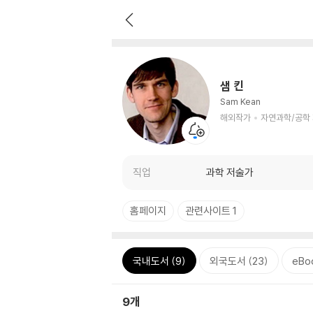
샘 킨
Sam Kean
해외작가
자연과학/공학
직업
과학 저술가
홈페이지
관련사이트 1
국내도서 (9)
외국도서 (23)
eBo
9개