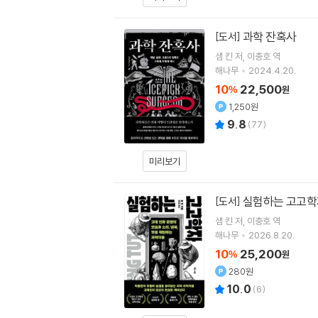
과학 잔혹사
[도서]
샘 킨
저
이충호
역
해나무
2024.4.20.
10
22,500
%
원
1,250원
9.8
(
77
)
미리보기
실험하는 고고학
[도서]
샘 킨
저
이충호
역
해나무
2026.8.20.
10
25,200
%
원
280원
10.0
(
6
)