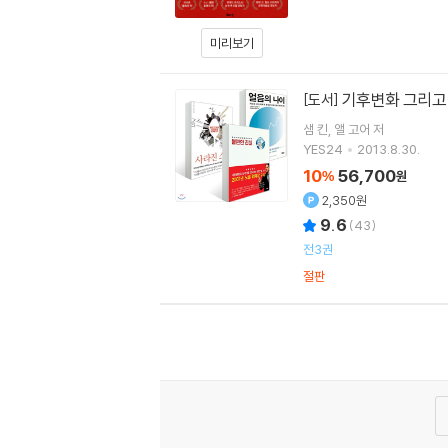
미리보기
기후변화 그리고
[도서]
샘 킨
앨 고어
저
YES24
2013.8.30.
10
56,700
%
원
2,350원
9.6
(
43
)
전3권
절판