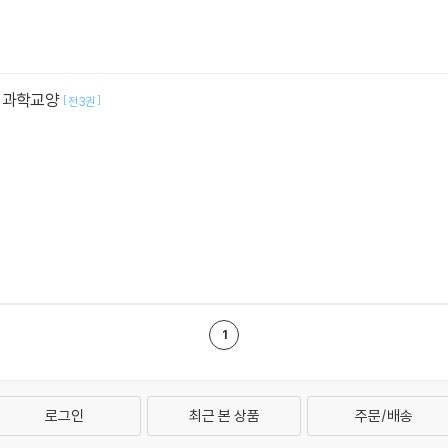
 과학교양
[
]
전3권
1
로그인
최근 본 상품
주문/배송