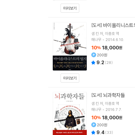
미리보기
바이올리니스트
[도서]
샘 킨
저
이충호
역
해나무
2014.6.10.
10
18,000
%
원
200원
9.2
(
28
)
미리보기
뇌과학자들
[도서]
샘 킨
저
이충호
역
해나무
2016.7.7.
10
18,000
%
원
200원
9.4
(
33
)