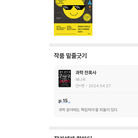
작품 밑줄긋기
과학 잔혹사
해나무
인*캣
2024.04.27.
p.15
과학 분야에도 책임져야 할 죄들이 있다.