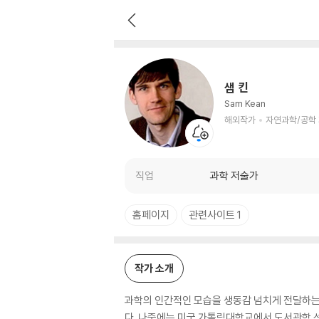
샘 킨
해외작가
자연과학/공학 저자
샘 킨
Sam Kean
해외작가
자연과학/공학
직업
과학 저술가
홈페이지
관련사이트 1
작가 소개
과학의 인간적인 모습을 생동감 넘치게 전달하는
다. 나중에는 미국 가톨릭대학교에서 도서관학 석