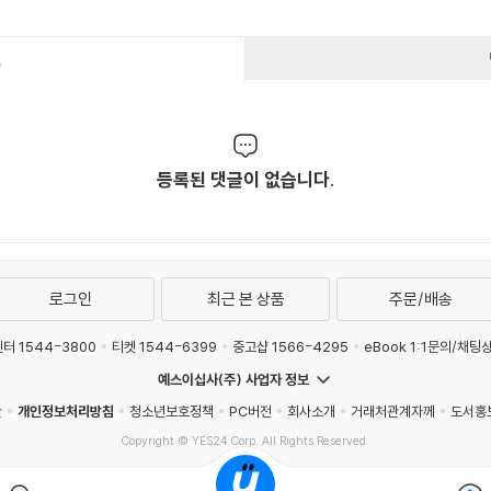
건
등록된 댓글이 없습니다.
로그인
최근 본 상품
주문/배송
터 1544-3800
티켓 1544-6399
중고샵 1566-4295
eBook 1:1문의/채팅
예스이십사(주) 사업자 정보
관
개인정보처리방침
청소년보호정책
PC버전
회사소개
거래처관계자께
도서홍
Copyright © YES24 Corp. All Rights Reserved.