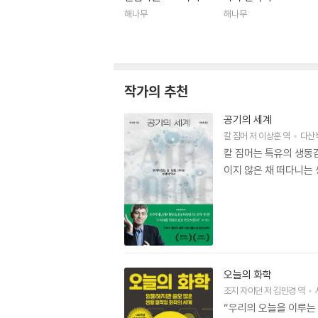
해나무
해나무
작가의 추천
공기의 세계
칼 짐머
저
이상훈
역
다산
칼 짐머는 특유의 생동
이지 않은 채 떠다니는
오늘의 화학
조지 자이던
저
김민경
역
“우리의 오늘을 이루는