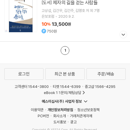
제자의 길을 걷는 사람들
[도서]
고상섭
김건우
김건주
김명호
저 외 7명
은보포럼
2020.9.2.
10
13,500
%
원
750원
1
로그인
최근 본 상품
주문/배송
고객센터 1544-3800
티켓 1544-6399
중고샵 1566-4295
eBook 1:1문의/채팅상담
예스이십사(주) 사업자 정보
이용약관
개인정보처리방침
청소년보호정책
PC버전
회사소개
거래처관계자께
도서홍보
광고
Copyright © YES24 Corp. All Rights Reserved.