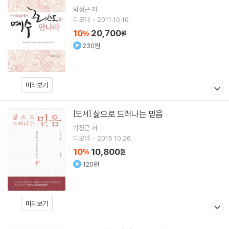
박정근
저
디모데
2011.10.10.
10
20,700
%
원
230원
미리보기
삶으로 드러나는 믿음
[도서]
박정근
저
디모데
2015.10.26.
10
10,800
%
원
120원
미리보기