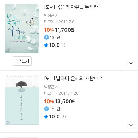
복음의 자유를 누려라
[도서]
박정근
저
디모데
2013.7.8.
10
11,700
%
원
130원
10.0
(
1
)
미리보기
날마다 은혜의 사람으로
[도서]
박정근
저
디모데
2014.11.20.
10
13,500
%
원
150원
10.0
(
2
)