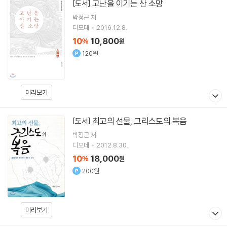
고난을 이기는 산 소망
[도서]
박정근
저
디모데
2016.12.8.
10
10,800
%
원
120원
미리보기
최고의 선물, 그리스도의 복음
[도서]
박정근
저
디모데
2012.8.30.
10
18,000
%
원
200원
미리보기