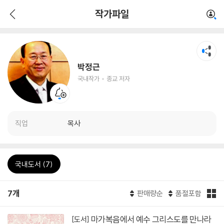
작가파일
박정근
국내작가
종교 저자
직업
목사
국내도서 (7)
7개
판매량순
품절포함
마가복음에서 예수 그리스도를 만나라
[도서]