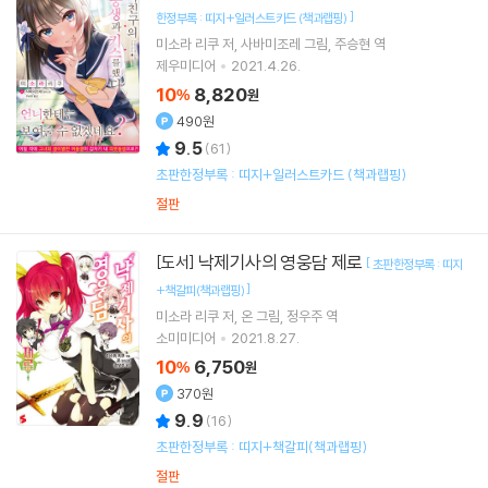
]
한정부록 : 띠지+일러스트카드 (책과랩핑)
미소라 리쿠
저
사바미조레
그림
주승현
역
제우미디어
2021.4.26.
10
8,820
%
원
490원
9.5
(
61
)
초판한정부록 : 띠지+일러스트카드 (책과랩핑)
절판
낙제기사의 영웅담 제로
[도서]
[
초판한정부록 : 띠지
]
+책갈피(책과랩핑)
미소라 리쿠
저
온
그림
정우주
역
소미미디어
2021.8.27.
10
6,750
%
원
370원
9.9
(
16
)
초판한정부록 : 띠지+책갈피(책과랩핑)
절판