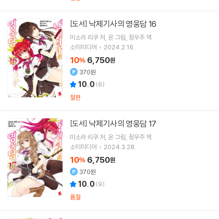
낙제기사의 영웅담 16
[도서]
미소라 리쿠
저
온
그림
정우주
역
소미미디어
2024.2.16.
10
6,750
%
원
370원
10.0
(
6
)
절판
낙제기사의 영웅담 17
[도서]
미소라 리쿠
저
온
그림
정우주
역
소미미디어
2024.3.28.
10
6,750
%
원
370원
10.0
(
9
)
품절