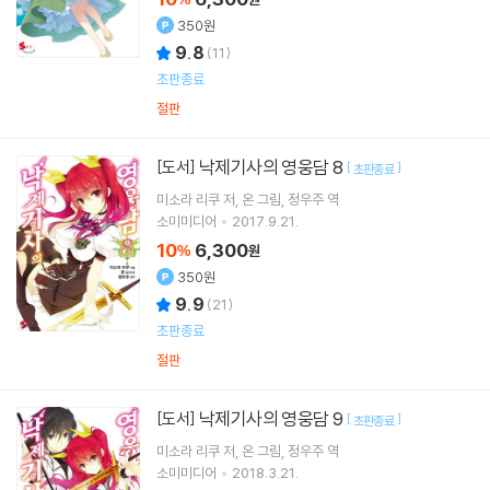
350원
9.8
(
11
)
초판종료
절판
낙제기사의 영웅담 8
[도서]
[
]
초판종료
미소라 리쿠
저
온
그림
정우주
역
소미미디어
2017.9.21.
10
6,300
%
원
350원
9.9
(
21
)
초판종료
절판
낙제기사의 영웅담 9
[도서]
[
]
초판종료
미소라 리쿠
저
온
그림
정우주
역
소미미디어
2018.3.21.