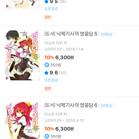
9.5
(
26
)
초판종료
절판
낙제기사의 영웅담 5
[도서]
[
]
초판종료
미소라 리쿠
저
소미미디어
2016.1.14.
10
6,300
%
원
350원
9.6
(
20
)
초판종료
절판
낙제기사의 영웅담 6
[도서]
[
]
초판종료
미소라 리쿠
저
소미미디어
2016.4.12.
10
6,300
%
원
350원