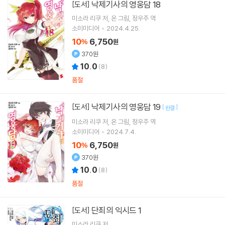
낙제기사의 영웅담 18
[도서]
미소라 리쿠
저
온
그림
정우주
역
소미미디어
2024.4.25.
10
6,750
%
원
370원
10.0
(
8
)
품절
낙제기사의 영웅담 19
[도서]
[
]
완결
미소라 리쿠
저
온
그림
정우주
역
소미미디어
2024.7.4.
10
6,750
%
원
370원
10.0
(
8
)
품절
단죄의 익시드 1
[도서]
미소라 리쿠
저