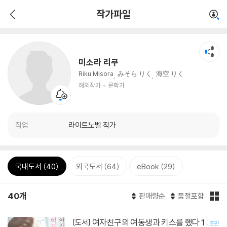
작가파일
미소라 리쿠
Riku Misora
みそら りく
海空 りく
해외작가
문학가
직업
라이트노벨 작가
국내도서 (40)
외국도서 (64)
eBook (29)
40개
판매량순
품절포함
여자친구의 여동생과 키스를 했다 1
[도서]
[
초판