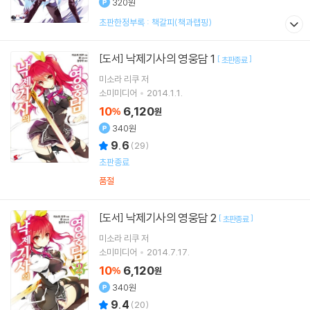
320원
초판한정부록 : 책갈피(책과랩핑)
낙제기사의 영웅담 1
[도서]
[
]
초판종료
미소라 리쿠
저
소미미디어
2014.1.1.
10
6,120
%
원
340원
9.6
(
29
)
초판종료
품절
낙제기사의 영웅담 2
[도서]
[
]
초판종료
미소라 리쿠
저
소미미디어
2014.7.17.
10
6,120
%
원
340원
9.4
(
20
)