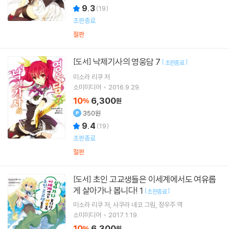
9.3
(
19
)
초판종료
절판
낙제기사의 영웅담 7
[도서]
[
]
초판종료
미소라 리쿠
저
소미미디어
2016.9.29.
10
6,300
%
원
350원
9.4
(
19
)
초판종료
절판
초인 고교생들은 이세계에서도 여유롭
[도서]
게 살아가나 봅니다! 1
[
]
초판종료
미소라 리쿠
저
사쿠라 네코
그림
정우주
역
소미미디어
2017.1.19.
10
6,300
%
원