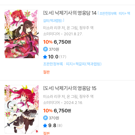
낙제기사의 영웅담 14
[도서]
[
초판한정부록 : 띠지+책
]
갈피(책과랩핑)
미소라 리쿠
저
온
그림
정우주
역
소미미디어
2021.8.27.
10
6,750
%
원
370원
10.0
(
17
)
초판한정부록 : 띠지+책갈피(책과랩핑)
절판
낙제기사의 영웅담 15
[도서]
미소라 리쿠
저
온
그림
정우주
역
소미미디어
2024.2.16.
10
6,750
%
원
370원
9.8
(
8
)
절판