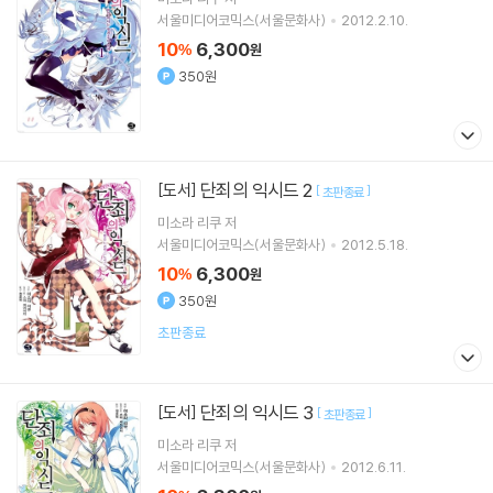
서울미디어코믹스(서울문화사)
2012.2.10.
10
6,300
%
원
350원
단죄의 익시드 2
[도서]
[
]
초판종료
미소라 리쿠
저
서울미디어코믹스(서울문화사)
2012.5.18.
10
6,300
%
원
350원
초판종료
단죄의 익시드 3
[도서]
[
]
초판종료
미소라 리쿠
저
서울미디어코믹스(서울문화사)
2012.6.11.