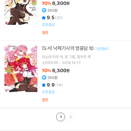
10
6,300
%
원
350원
9.5
(
20
)
초판종료
절판
낙제기사의 영웅담 10
[도서]
[
]
초판종료
미소라 리쿠
저
온
그림
정우주
역
소미미디어
2018.10.17.
10
6,300
%
원
350원
9.9
(
14
)
초판종료
절판
1
2