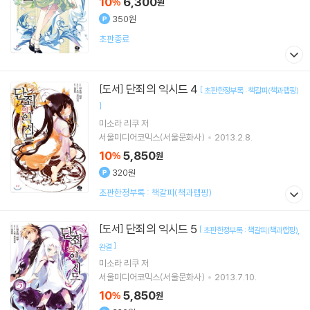
10
6,300
%
원
350원
초판종료
단죄의 익시드 4
[도서]
[
초판한정부록 : 책갈피(책과랩핑)
]
미소라 리쿠
저
서울미디어코믹스(서울문화사)
2013.2.8.
10
5,850
%
원
320원
초판한정부록 : 책갈피(책과랩핑)
단죄의 익시드 5
[도서]
[
초판한정부록 : 책갈피(책과랩핑)
]
완결
미소라 리쿠
저
서울미디어코믹스(서울문화사)
2013.7.10.
10
5,850
%
원