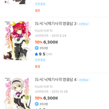
초판종료
절판
낙제기사의 영웅담 3
[도서]
[
]
초판종료
미소라 리쿠
저
소미미디어
2015.9.24.
10
6,300
%
원
350원
9.5
(
24
)
초판종료
품절
낙제기사의 영웅담 4
[도서]
[
]
초판종료
미소라 리쿠
저
소미미디어
2015.10.28.
10
6,300
%
원
350원