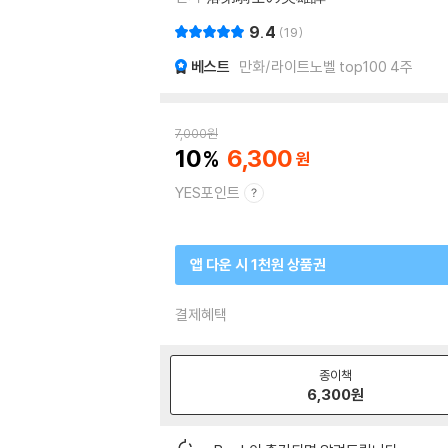
9.4
19
베스트
만화/라이트노벨 top100 4주
7,000
원
10
6,300
YES포인트
앱 다운 시 1천원 상품권
결제혜택
종이책
6,300
원