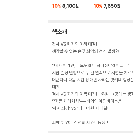
10
8,100
10
7,650
%
%
원
원
책소개
검사 VS 화가의 이색 대결!
생각할 수 있는 온갖 최악의 전개 발생?!
“내가 이기면, 누드모델이 되어줘야겠어…….”
시합 일정 변경으로 두 번 연속으로 시합을 치르게
더군다나 다음 시합 상대인 사라는 잇키의 형상을
대?!
검사 VS 화가의 이색 대결! 그러나 그곳에는 생
“‘퍼플 캐리커처’──비익의 에델바이스.”
‘세계 최강’ VS ‘어나더원’ 재대결!
피할 수 없는 격전의 제7권 등장!!