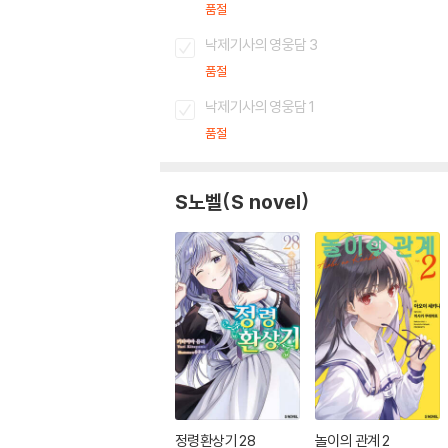
품절
낙제기사의 영웅담 3
품절
낙제기사의 영웅담 1
품절
S노벨(S novel)
정령환상기 28
놀이의 관계 2