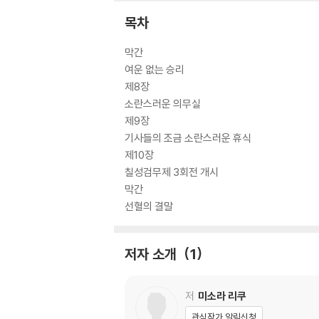
목차
막간
여운 없는 승리
제8장
소란스러운 의무실
제9장
기사들의 조금 소란스러운 휴식
제10장
칠성검무제 3회전 개시
막간
선혈의 결말
저자 소개
1
저
미소라 리쿠
관심작가 알림신청