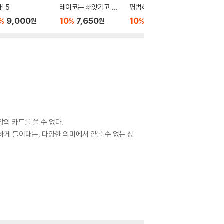
! 5
레이코는 빼앗기고 싶
평범하게 살 수 있을 줄
10
7
%
어 2
알았어? 5
9,000
10
7,650
10
7,650
%
%
%
원
원
원
의 카드를 쓸 수 없다.
하게 들이대는, 다양한 의미에서 얕볼 수 없는 상