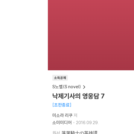
소득공제
S노벨(S novel)
낙제기사의 영웅담 7
초판종료
미소라 리쿠
저
소미미디어
2016.09.29.
원서
落第騎士の英雄譚