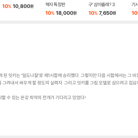
책자 특장판
구’ 삼아줄래? 3
기사
10
10,800
%
원
10
18,000
10
7,650
10
%
%
원
원
 된 잇키는 ‘일도나찰’로 제1시합에 승리했다. 그렇지만 다음 시합에서는 그 비장
 그려내서 싸우게 할 정도의 실력자. 그리고 잇키를 그림 모델로 삼으려고 집요
각할 수 있는 온갖 최악의 전개가 기다리고 있었다!