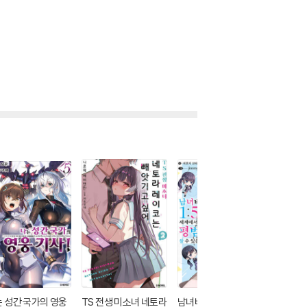
 성간 국가의 영웅
TS 전생 미소녀 네토라
남녀비 1:5 세계에서도
놀이의 관