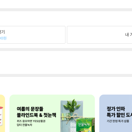
팔기
내 
00원