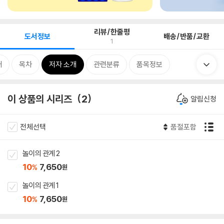
리뷰/한줄평
도서정보
배송/반품/교환
1
개
목차
저자 소개
관련분류
품목정보
이 상품의 시리즈
2
알림신청
전체선택
품절포함
놀이의 관계 2
10
7,650
%
원
놀이의 관계 1
10
7,650
%
원