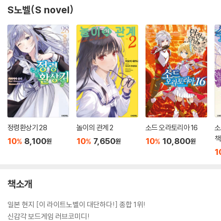
S노벨(S novel)
정령환상기 28
놀이의 관계 2
소드 오라토리아 16
소
책
10
8,100
10
7,650
10
10,800
%
%
%
원
원
원
1
책소개
일본 현지 [이 라이트노벨이 대단하다!] 종합 1위!
신감각 보드게임 러브코미디!