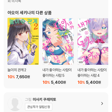
회 의사록
아오이 세키나
의 다른 상품
놀이의 관계 2
내가 좋아하는 사람이
내가 좋아하는 사람이
좋아하는 사람 5
좋아하는 사람 4
10
7,650
%
원
10
5,400
10
5,400
%
%
원
원
그림
미사키 쿠레히토
관심작가 알림신청