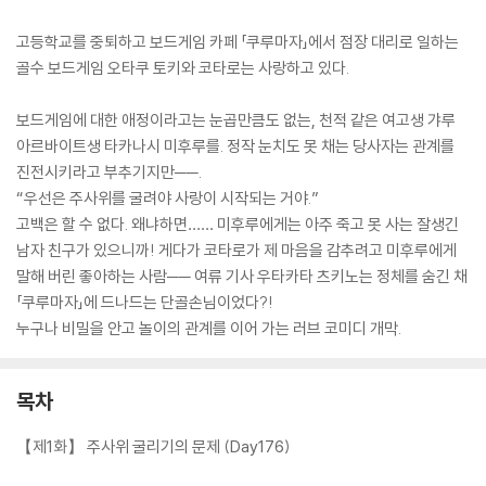
고등학교를 중퇴하고 보드게임 카페 「쿠루마자」에서 점장 대리로 일하는
골수 보드게임 오타쿠 토키와 코타로는 사랑하고 있다.
보드게임에 대한 애정이라고는 눈곱만큼도 없는, 천적 같은 여고생 갸루
아르바이트생 타카나시 미후루를. 정작 눈치도 못 채는 당사자는 관계를
진전시키라고 부추기지만──.
“우선은 주사위를 굴려야 사랑이 시작되는 거야.”
고백은 할 수 없다. 왜냐하면…… 미후루에게는 아주 죽고 못 사는 잘생긴
남자 친구가 있으니까! 게다가 코타로가 제 마음을 감추려고 미후루에게
말해 버린 좋아하는 사람── 여류 기사 우타카타 츠키노는 정체를 숨긴 채
「쿠루마자」에 드나드는 단골손님이었다?!
누구나 비밀을 안고 놀이의 관계를 이어 가는 러브 코미디 개막.
목차
【제1화】 주사위 굴리기의 문제 (Day176)