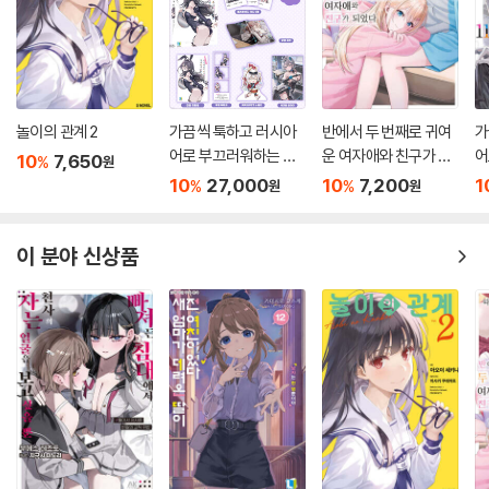
놀이의 관계 2
가끔씩 툭하고 러시아
반에서 두 번째로 귀여
가
어로 부끄러워하는 옆
운 여자애와 친구가 되
어
10
7,650
%
원
자리의 아랴 양 11 특별
었다 7.5
자
10
27,000
10
7,200
1
%
%
원
원
판
이 분야 신상품