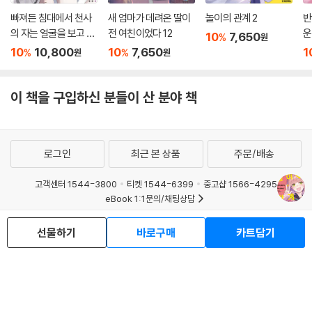
빠져든 침대에서 천사
새 엄마가 데려온 딸이
놀이의 관계 2
반
의 자는 얼굴을 보고 싶
전 여친이었다 12
운
10
7,650
%
원
을 뿐
었
10
10,800
10
7,650
1
%
%
원
원
이 책을 구입하신 분들이 산 분야 책
로그인
최근 본 상품
주문/배송
고객센터 1544-3800
티켓 1544-6399
중고샵 1566-4295
eBook 1:1문의/채팅상담
예스이십사(주) 사업자 정보
선물하기
바로구매
카트담기
이용약관
개인정보처리방침
청소년보호정책
PC버전
회사소개
거래처관계자께
도서홍보
광고
Copyright © YES24 Corp. All Rights Reserved.
MATOM2