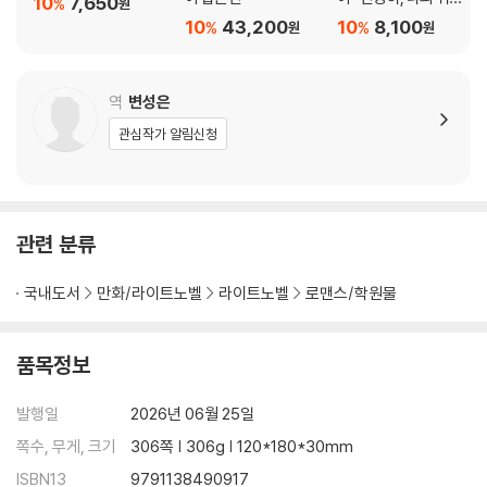
10
7,650
%
원
지 않은 쌍둥이들
10
43,200
10
8,100
%
%
원
원
역
변성은
관심작가 알림신청
관련 분류
국내도서
만화/라이트노벨
라이트노벨
로맨스/학원물
품목정보
발행일
2026년 06월 25일
쪽수, 무게, 크기
306쪽 | 306g | 120*180*30mm
ISBN13
9791138490917