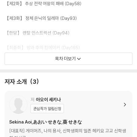
【제2화】 추상 전략 여왕의 패배 (Day58)
【제3화】 정체 은닉의 딜레마 (Day93)
【한담】 렌탈 인스트럭션 (Day94)
【최종화】 방과 후의 킹메이커 (Day165)
목차 더보기
【에필로그】
저자 소개
3
저
아오이 세키나
관심작가 알림신청
Sekina Aoi,あおい せきな,葵 せきな
[대표작] 게이머즈, 나의 용사, 신학생회의 일존 헤키요 고교 신학생