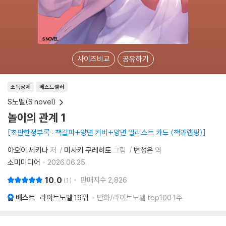
사이즈비교
공유하기
소득공제
베스트셀러
S노벨(S novel)
놀이의 관계 1
초판한정부록 : 책갈피+양면 커버+양면 일러스트 카드 (책과랩핑)
아오이 세키나
저
미사키 쿠레히토
그림
변성은
역
소미미디어
2026.06.25.
10.0
판매지수
2,826
1
베스트
라이트노벨
19위
만화/라이트노벨 top100 1주