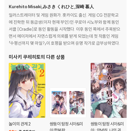
Kurehito Misaki,みさき くれひと,深崎 暮人
일러스트레이터 및 게임 원화가. 홋카이도 출신. 게임 CG 전문학교
에 진학한 뒤 동급생(이자 현재 부인)인 쿠로야 시노부와 함께 동인
서클 [Cradle]로 동인 활동을 시작했다. 이후 동인 쪽에서 주목받으
면서 메이저에서 자연스럽게 의뢰를 받게 되었는데 첫 작품인 게임
「수평선까지 몇 마일?」이 호평을 받으며 유명 작가로 급부상하였다.
미사키 쿠레히토
의 다른 상품
놀이의 관계 2
쌍둥이 탐정 시아&미
쌍둥이 탐정 시아&미
아 합본판
아 : 안녕히, 나의 귀엽