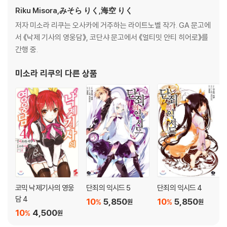
Riku Misora,みそら りく,海空 りく
저자 미소라 리쿠는 오사카에 거주하는 라이트노벨 작가. GA 문고에
서 《낙제 기사의 영웅담》, 코단샤 문고에서 《얼티밋 안티 히어로》를
간행 중.
미소라 리쿠
의 다른 상품
코믹 낙제기사의 영웅
단죄의 익시드 5
단죄의 익시드 4
담 4
10
5,850
10
5,850
%
%
원
원
10
4,500
%
원