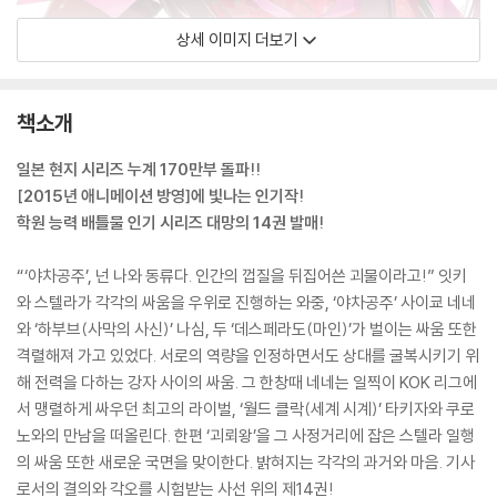
상세 이미지 더보기
책소개
일본 현지 시리즈 누계 170만부 돌파!!
[2015년 애니메이션 방영]에 빛나는 인기작!
학원 능력 배틀물 인기 시리즈 대망의 14권 발매!
“‘야차공주’, 넌 나와 동류다. 인간의 껍질을 뒤집어쓴 괴물이라고!” 잇키
와 스텔라가 각각의 싸움을 우위로 진행하는 와중, ‘야차공주’ 사이쿄 네네
와 ‘하부브(사막의 사신)’ 나심, 두 ‘데스페라도(마인)’가 벌이는 싸움 또한
격렬해져 가고 있었다. 서로의 역량을 인정하면서도 상대를 굴복시키기 위
해 전력을 다하는 강자 사이의 싸움. 그 한창때 네네는 일찍이 KOK 리그에
서 맹렬하게 싸우던 최고의 라이벌, ‘월드 클락(세계 시계)’ 타키자와 쿠로
노와의 만남을 떠올린다. 한편 ‘괴뢰왕’을 그 사정거리에 잡은 스텔라 일행
의 싸움 또한 새로운 국면을 맞이한다. 밝혀지는 각각의 과거와 마음. 기사
로서의 결의와 각오를 시험받는 사선 위의 제14권!