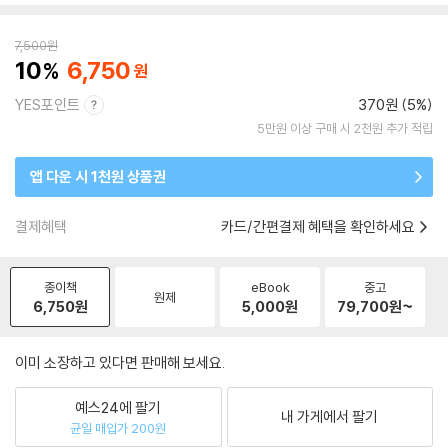
7,500
원
10
6,750
YES포인트
370원 (5%)
5만원 이상 구매 시 2천원 추가 적립
앱 다운 시 1천원 상품권
결제혜택
카드/간편결제 혜택을 확인하세요
종이책
eBook
중고
원제
6,750
원
5,000
원
79,700
원~
이미 소장하고 있다면 판매해 보세요.
예스24에 팔기
내 가게에서 팔기
균일 매입가 200원