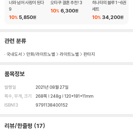
너와 넘어 사랑이 된다
오타쿠 결혼 추천! 3
히나타의 블루 1~6권
9
세트
10
6,300
%
원
10
5,850
10
34,200
%
%
원
원
관련 분류
국내도서
만화/라이트노벨
라이트노벨
판타지
품목정보
발행일
2021년 08월 27일
쪽수, 무게, 크기
268쪽 | 248g | 120*181*11mm
ISBN13
9791138400152
리뷰/한줄평
17