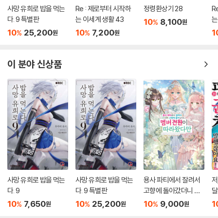
사망 유희로 밥을 먹는
Re : 제로부터 시작하
정령환상기 28
R
다. 9 특별판
는 이세계 생활 43
는
10
8,100
%
원
10
25,200
10
7,200
1
%
%
원
원
이 분야 신상품
사망 유희로 밥을 먹는
사망 유희로 밥을 먹는
용사 파티에서 잘려서
저
다. 9
다. 9 특별판
고향에 돌아갔더니 멤
달
버 전원이 따라왔다만
10
7,650
10
25,200
10
9,000
1
%
%
%
원
원
원
5