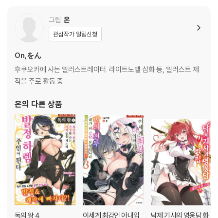
그림
온
관심작가 알림신청
On,をん
후쿠오카에 사는 일러스트레이터. 라이트노벨 삽화 등, 일러스트 제
작을 주로 활동 중.
온
의 다른 상품
독의 왕 4
이세계 최강인 아내입
낙제 기사의 영웅담 화