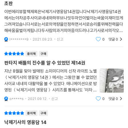
초판
이번에리뷰할책제목은낙제기사영웅담14권입니다낙제기사영웅담14권
에서는야차공주사이쿄네네와하부브나밋두마인이벌이는싸움이재미있게
그려져있습니다서로는서로의역량을인정하면서서로승리를위해전력을다
해싸움을벌이게됩니다두사람의과거의마음이드러나고기사로서의각오를
시험받는듯한느낌의낙제기사영웅담14권입니다13권에이어서14권또한
l********9
2021.09.23.
신고
0
댓글
0
재미있었습니다
종이책
구매
판타지 배틀의 진수를 알 수 있었던 제14권
지난 8월을 맞아 발매된 소미미디어의 신작 라이트 노벨
＜낙제기사의 영웅담 14권＞에서는 그동안 볼 수 없었던
사이쿄 네네의 대활약을 볼 수 있었다. 애니메이션으로 방
영된 ＜낙제기사의 영웅담＞ 시리즈를 통해서도 '야차 공
주'로 불리는 사이쿄 네네가 보통 강한 인물이 아니라는
o*****s
2021.09.12.
신고
0
댓글
0
사실은 알 수 있었지만, 그녀의 이면에 어떤 이야기가 숨
겨져 있는지 알 수 없어 솔직히 그 수준을
종이책
구매
낙제기사의 영웅담 14