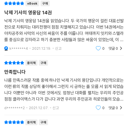
eBook
구매
낙제 기사의 영웅담 14권
낙제 기사의 영웅담 14권을 읽었습니다. 두 국가의 명운이 걸린 대표선발
전으로 치뤄지는 대리전쟁이 점점 치열해지고 있습니다. 이번 14권에서는
야차공주와 사막의 사신의 싸움이 주를 이룹니다. 여태까지 잇키와 스텔라
를 중심으로 강자라고 하기 충분한 사람들과 많은 싸움이 있었는데, 이 둘
은 현재진행형으로 마인인데다가 세계에서도 손꼽히는 강자라서 싸움의
k*******4
2021.12.19.
신고
0
댓글
0
격이 달라지는 것
종이책
구매
만족합니다
나름 만족스러운 작품 중에 하나인 낙제 기사의 용단입니다 개인적으로는
이런 류의 작품 상당히 좋아해서 그런지 시 긍하는 줄 모름 서 읽게 되었습
니다 이뿐만 아니라 이번 것에서도 엄청난 대화를 펼치는 우리의 주인공
점점 클라이맥스가 다가 갑니다 과연 우리의 주인공과 히로인들의 모습은
어떤 모습에 정점을 찍을지 벌써부터 기대가 됩니다 언제나 행복했으면 좋
d********2
2021.12.07.
신고
0
댓글
0
겠습니다
종이책
구매