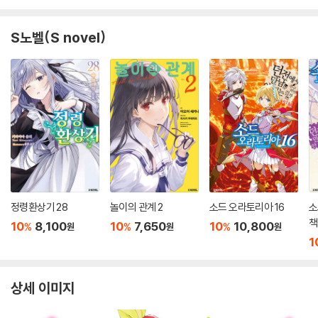
S노벨(S novel)
정령환상기 28
놀이의 관계 2
소드 오라토리아 16
소
책
10
8,100
10
7,650
10
10,800
%
%
%
원
원
원
1
상세 이미지