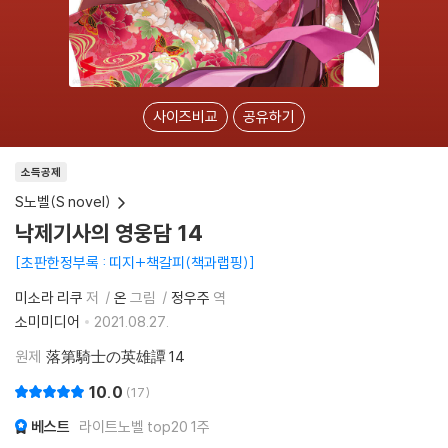
사이즈비교
공유하기
소득공제
S노벨(S novel)
낙제기사의 영웅담 14
초판한정부록 : 띠지+책갈피(책과랩핑)
미소라 리쿠
저
온
그림
정우주
역
소미미디어
2021.08.27.
원제
落第騎士の英雄譚 14
10.0
17
베스트
라이트노벨 top20 1주