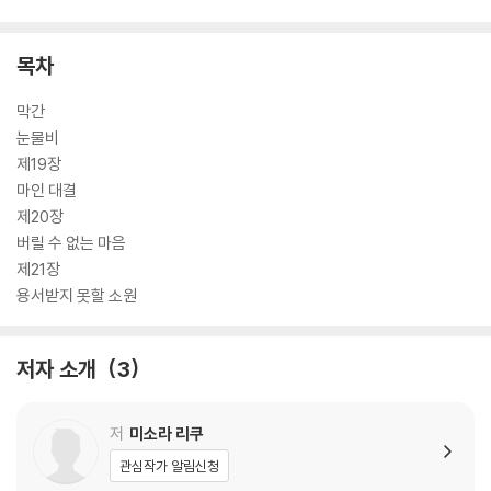
목차
막간
눈물비
제19장
마인 대결
제20장
버릴 수 없는 마음
제21장
용서받지 못할 소원
저자 소개
3
저
미소라 리쿠
관심작가 알림신청