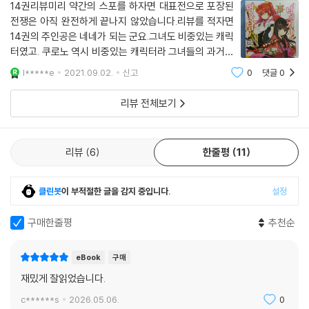
14권리뷰미리 약간의 스포를 하자면 대표전으로 포장된
전쟁은 아직 완전하게 끝나지 않았습니다.리뷰를 적자면
14권의 주인공은 네네가 되는 군요.그녀도 비중있는 캐릭
터였고. 쿠로노 역시 비중있는 캐릭터라 그녀들의 과거를
살짝 양념삼아 넣어 그녀들이 과거나 현재나얼마나 강한
l*****e
2021.09.02.
신고
0
댓글
0
지 잘 표현 했다.네네가 주인공이니 만큼.사막의사신 나짐
괴의 승부는 최고의 클라이맥스를 찍었다왜
리뷰 전체보기
리뷰
6
한줄평
11
클린봇
이 부적절한 글을 감지 중입니다.
설정
구매한줄평
추천순
eBook
구매
재밌게 잘읽었습니다.
c******s
2026.05.06.
0