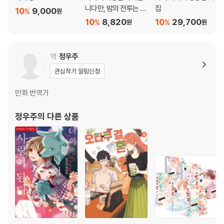
니다만, 밤의 전투는 내
집
10
9,000
%
원
가 더 강한 모양입니다
10
8,820
10
29,700
%
%
원
원
3
역
정우주
관심작가 알림신청
만화 번역가
정우주
의 다른 상품