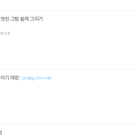
 멋진 그림 쉽게 그리기
8.6.8.
붙이기 대장
[
]
20색 Big 스티커 수록
점