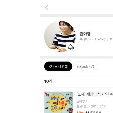
원아영
국내작가
유아/어린이 
국내도서 (10)
eBook (7)
10개
세상에서 제일 
[도서]
원아영
저
슬로래빗
2015.8.17.
10
11,520