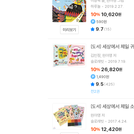
이향숙
글
원아영
그림
하루놀
2019.2.27.
10
10,620
%
원
590원
9.7
(
15
)
미리보기
세상에서 제일 귀
[도서]
김민정
원아영
저
슬로래빗
2019.7.19.
10
26,820
%
원
1,490원
9.5
(
425
)
전2권
세상에서 제일 
[도서]
원아영
저
슬로래빗
2017.4.24.
10
12,420
%
원