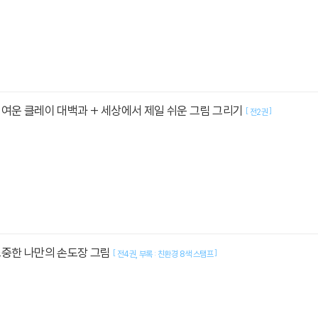
여운 클레이 대백과 + 세상에서 제일 쉬운 그림 그리기
[
]
전2권
소중한 나만의 손도장 그림
[
]
전4권
부록 : 친환경 8색 스탬프