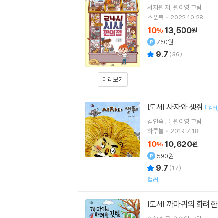
서지원
저
원아영
그림
스푼북
2022.10.28.
10
13,500
%
원
750원
9.7
(
36
)
미리보기
사자와 생쥐
[도서]
[
컬러
김인숙
글
원아영
그림
하루놀
2019.7.18.
10
10,620
%
원
590원
9.7
(
17
)
컬러
까마귀의 화려한
[도서]