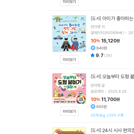
미리보기
아이가 좋아하는
[도서]
원아영
저
알에이치코리아(RHK)
201
10
15,120
%
원
840원
9.7
(
29
)
미리보기
오늘부터 도형 
[도서]
원아영
글
슬로래빗
2025.8.29.
10
11,700
%
원
650원
미리보기
20색 Big 스티커 수록
24시 시사 편의
[도서]