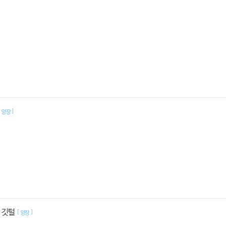
]
양장
 깃털
[
]
양장