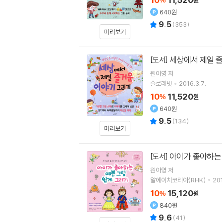
%
원
640원
9.5
(
353
)
미리보기
세상에서 제일 
[도서]
원아영
저
슬로래빗
2016.3.7.
10
11,520
%
원
640원
9.5
(
134
)
미리보기
아이가 좋아하는
[도서]
원아영
저
알에이치코리아(RHK)
201
10
15,120
%
원
840원
9.6
(
41
)