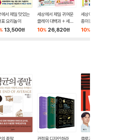
상에서 제일 맛있는
세상에서 제일 귀여운
세상에서 제일 재밌는
세상에서
마표 요리놀이
클레이 대백과 + 세상
종이접기 + 세상에서
클레이 
에서 제일 쉬운 그림 그
제일 귀여운 클레이 대
13,500
10
26,820
10
27,900
10
1
%
%
%
%
원
원
원
리기
백과
균의 종말
관점을 디자인하라
클루지 (kluge)
창조적 