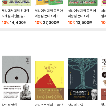
세상에서 제일 위대한
세상에서 제일 좋은 아
세상에서 제일 좋은 아
세
사계절 자연물 놀이
이중심 몬테소리 + 세
이중심 몬테소리
엄
상에서 제일 신기한 엄
10
14,400
10
27,000
10
13,500
10
%
%
%
원
원
원
마표 과학놀이
창조적 행위
아티스트 웨이 30주년
생각의 도약
평