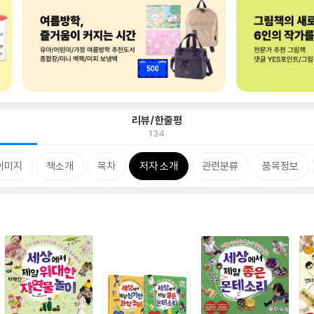
리뷰/한줄평
134
이미지
책소개
목차
저자 소개
관련분류
품목정보