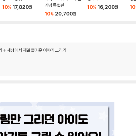
기념 특별판
10
17,820
10
16,200
10
%
%
원
원
10
20,700
%
원
기 + 세상에서 제일 즐거운 이야기 그리기