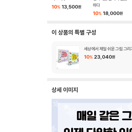
하다
10
13,500
%
원
10
18,000
%
원
이 상품의 특별 구성
세상에서 제일 쉬운 그림 그리
10
23,040
%
원
상세 이미지