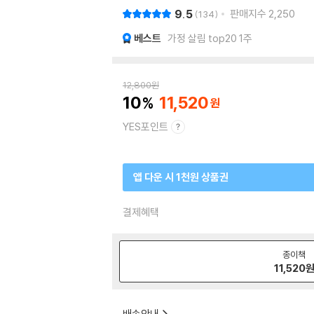
9.5
판매지수
2,250
134
베스트
가정 살림 top20 1주
12,800
원
10
11,520
YES포인트
앱 다운 시 1천원 상품권
결제혜택
종이책
11,520
배송안내