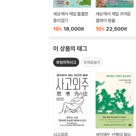
세상에서 제일 똘똘한
세상에서 제일 귀여운
종이접기
클레이 동물
10
18,000
10
22,500
%
%
원
원
이 상품의 태그
#창의적사고
#예술놀이
사고외주
생각에도 산책이 필요