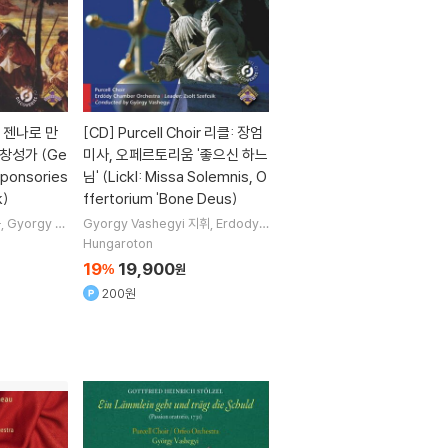
ir 젠나로 만
[CD]
Purcell Choir 리클: 장엄
창성가 (Ge
미사, 오페르토리움 '좋으신 하느
sponsories
님' (Lickl: Missa Solemnis, O
k)
ffertorium 'Bone Deus)
곡
Gyorgy Va
Gyorgy Vashegyi
지휘
Erdody
Choir
합창
Chamber Orchestra
오케스트라
Hungaroton
Purcell Choir
합창
19
19,900
%
원
200원