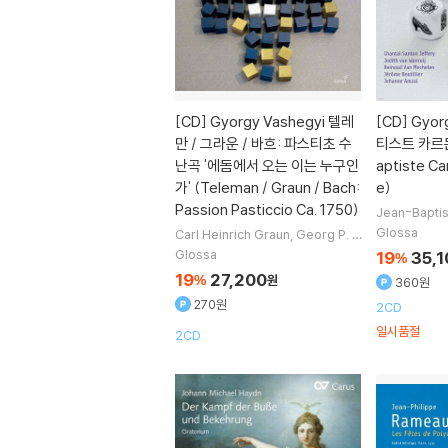
[CD]
Gyorgy Vashegyi 텔레
[CD]
Gyor
만 / 그라운 / 바흐: 파스티초 수
티스트 카르돈
난곡 '에돔에서 오는 이는 누구인
aptiste C
가' (Teleman / Graun / Bach:
e)
Passion Pasticcio Ca. 1750)
Jean-Bapti
hantal Santo
Glossa
Carl Heinrich Graun
Georg P. T
n Wanroij
R
elemann
Johann Sebastian Bac
Glossa
19
35,1
%
en
노래 외 5
h
작곡
Gyorgy Vashegyi
지휘 외
19
27,200
%
원
360원
2명
270원
2CD
일시품절
2CD