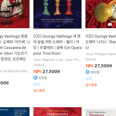
gy Vashegyi 몽동
[CD]
Gyorgy Vashegyi 세 명
[CD]
Gyorgy Vas
 오페라 '이즈베' (J
의 왕을 위한 오페라 - 륄리 / 라
오페라 '나이스' (Ram
h Cassanea de
모 / 르클레르 / 글룩 (Un Opera
s)
le: Isbe) 기오르기
pour Trois Rois)
Jean-Philippe Ram
antal Santon Jeffery
 합창단, 오르페오
Glossa
Jean-Baptiste Lully
Jean-Phili
an Mechelen
Flori
ppe Rameau
Andre Cardinal D
Glossa
19
27,300
%
원
노래 외 7명
estouches
Jean-Joseph de M
19
27,300
h de Mondonville
%
원
280원
ondonville
작곡 외 15명
ine Watson
Reinoud
270원
2CD
en
Thomas Dolie
노
300
원
2CD
일시품절
일시품절