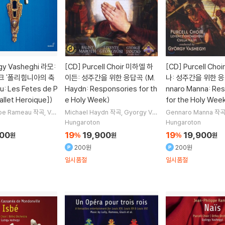
y Vasheghi 라모:
[CD]
Purcell Choir 미하엘 하
[CD]
Purcell Cho
크 '폴리힘니아의 축
이든: 성주간을 위한 응답곡 (M.
나: 성주간을 위한 응
: Les Fetes de P
Haydn: Responsories for th
nnaro Manna: Re
allet Heroique])
e Holy Week)
for the Holy Wee
ppe Rameau
작곡
Ver
Michael Haydn
작곡
Gyorgy Vas
Gennaro Manna
작
s
Emoke Barath
노
hegyi
지휘
Orfeo Orchestra
오케
shegyi
지휘
Purcell 
Hungaroton
Hungaroton
ashegyi
지휘 외 2명
스트라
Purcell Choir
합창
200
19
19,900
19
19,900
원
%
원
%
원
200원
200원
일시품절
일시품절