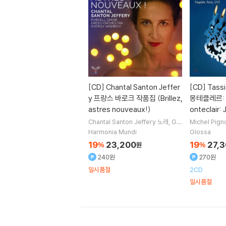
[CD]
Chantal Santon Jeffer
[CD]
Tassi
y 프랑스 바로크 작품집 (Brillez,
몽테클레르: 
astres nouveaux!)
onteclair:
Chantal Santon Jeffery
노래
Gy
Michel Pign
orgy Vashegyi
지휘
Orfeo Orch
작곡
Tassis 
Harmonia Mundi
Glossa
estra
오케스트라
Purcell Choir
합
h Van Wanroi
19
23,200
19
27,
%
원
%
창
래 외 4명
240원
270원
일시품절
2CD
일시품절