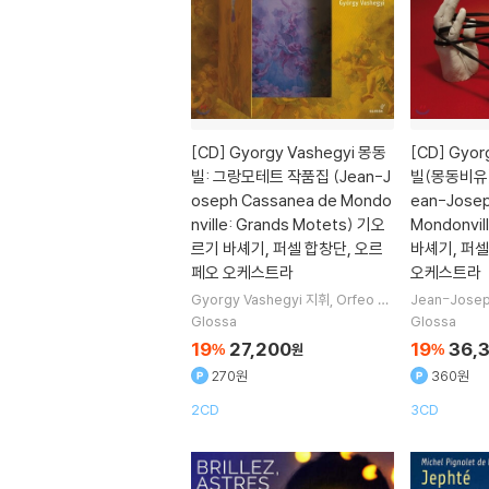
[CD]
Gyorgy Vashegyi 몽동
[CD]
Gyor
빌: 그랑모테트 작품집 (Jean-J
빌(몽동비유):
oseph Cassanea de Mondo
ean-Josep
nville: Grands Motets) 기오
Mondonvil
르기 바셰기, 퍼셀 합창단, 오르
바셰기, 퍼셀
페오 오케스트라
오케스트라
Gyorgy Vashegyi
지휘
Orfeo Or
Jean-Josep
chestra
오케스트라
Purcell Choir
작곡
Kather
Glossa
Glossa
합창
van Mechel
19
27,200
19
36,
%
원
%
래 외 4명
270원
360원
2CD
3CD