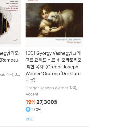
hegyi 라모:
[CD]
Gyorgy Vashegyi 그레
Rameau:
고르 요제프 베르너: 오라토리오
'착한 목자' (Gregor Joseph
Werner: Oratorio 'Der Gute
eau
작곡
Ju
ntal Santon
Hirt')
ois
노래 외 5
Gregor Joseph Werner
작곡
Ag
nes Kovacs
Peter Barany
Zolta
Accent
n Megyesi
노래 외 4명
19
27,300
%
원
270원
2CD