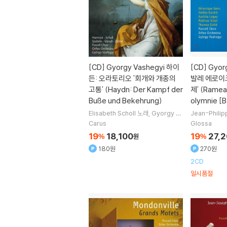
[CD]
Gyorgy Vashegyi 하이
[CD]
Gyorg
든: 오라토리오 '회개와 개종의
발레 에로이
고통' (Haydn: Der Kampf der
제' (Rameau
Buße und Bekehrung)
olymnie [B
Elisabeth Scholl
노래
Gyorgy Va
Jean-Phili
shegyi
지휘
Orfeo Orchestra
오
onique Gen
Carus
Glossa
케스트라
Purcell Choir
합창
래
Gyorgy V
19
18,100
19
27,
%
원
%
180원
270원
2CD
일시품절