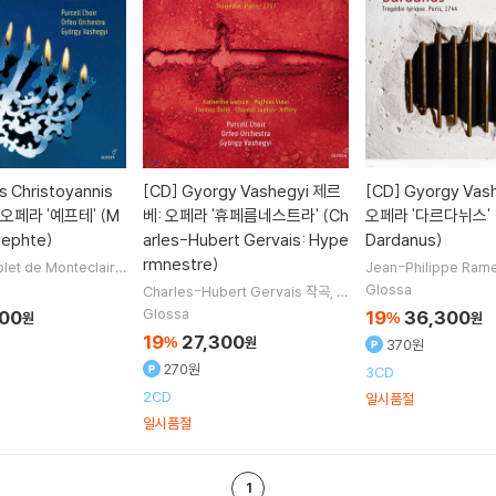
s Christoyannis
[CD]
Gyorgy Vashegyi 제르
[CD]
Gyorgy Vas
오페라 '예프테' (M
베: 오페라 '휴페름네스트라' (Ch
오페라 '다르다뉘스' (
 Jephte)
arles-Hubert Gervais: Hype
Dardanus)
rmnestre)
olet de Monteclair
Jean-Philippe Ram
Christoyannis
Judit
dith Van Wanroij
Cha
Glossa
Charles-Hubert Gervais
작곡
G
j
Thomas Dolie
노
Jeffery
Cyrille Dub
yorgy Vashegyi
지휘
Orfeo Orc
Glossa
300
19
36,300
원
%
원
명
hestra
오케스트라
Purcell Choir
19
27,300
%
원
370원
합창
270원
3CD
2CD
일시품절
일시품절
1