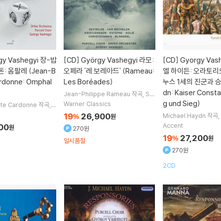
gy Vashegyi 장-밥
[CD]
György Vashegyi 라모:
[CD]
Gyorgy Vas
: 옴팔레 (Jean-B
오페라 '레 보레아드' (Rameau:
엘 하이든: 오라토리
ardonne: Omphal
Les Boréades)
누스 1세의 진군과 승리
dn: Kaiser Consta
Jean-Philippe Rameau
작곡
Sa
bine Devieilhe
Reinoud van Me
g und Sieg)
Warner Classics
ste Cardonne
작곡
C
chelen
노래
Gyorgy Vashegyi
지
n Jeffery
Judith Va
19
26,900
Michael Haydn
작곡
%
원
휘 외 2명
einoud van Mechel
hegyi
지휘
Orfeo Or
Accent
00
원
270원
명
스트라
Purcell Choir
19
27,200
%
원
일시품절
270원
2CD