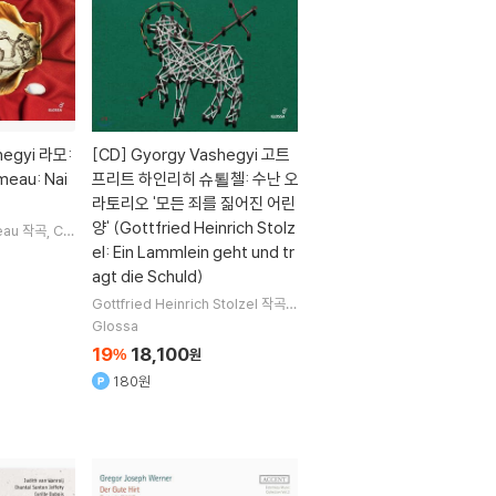
hegyi 라모:
[CD]
Gyorgy Vashegyi 고트
eau: Nai
프리트 하인리히 슈퇼첼: 수난 오
라토리오 '모든 죄를 짊어진 어린
양' (Gottfried Heinrich Stolz
eau
작곡
Ch
Reinoud v
el: Ein Lammlein geht und tr
an Sempey
agt die Schuld)
Gottfried Heinrich Stolzel
작곡
Agnes Kovacs
Peter Barany
Z
Glossa
oltan Megyesi
노래 외 4명
19
18,100
%
원
180원