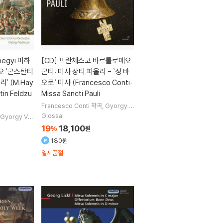
hegyi 미하
[CD]
프란체스코 바르톨로메오
오 '콘스탄티
콘티: 미사 상티 파울리 - `성 바
' (M.Hay
오로` 미사 (Francesco Conti:
tin Feldzu
Missa Sancti Pauli
Francesco Conti
작곡
Gyorgy V
ashegyi
지휘
Orfeo Orchestra
Glossa
Gyorgy Vas
오케스트라
Purcell Choir
합창
chestra
오케
19
18,100
%
원
합창
180원
일시품절