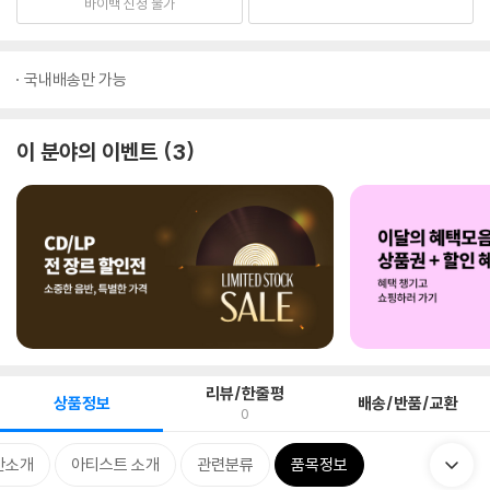
바이백 신청 불가
국내배송만 가능
이 분야의 이벤트
3
리뷰/한줄평
상품정보
배송/반품/교환
0
반소개
아티스트 소개
관련분류
품목정보