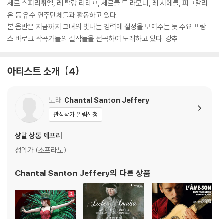
세르 스피리튀엘, 레 탈랑 리리끄, 세르클 드 라모니, 레 시에클, 피그말리
온 등 유수 연주단체들과 활동하고 있다.
본 음반은 지금까지 그녀의 빛나는 경력에 절정을 보여주는 듯 주요 프랑
스 바로크 작곡가들의 걸작들을 선곡하여 노래하고 있다. 강추
아티스트 소개
4
노래
Chantal Santon Jeffery
관심작가 알림신청
샹탈 상통 제프리
성악가 (소프라노)
Chantal Santon Jeffery
의 다른 상품