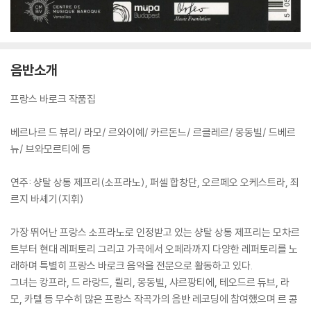
음반소개
프랑스 바로크 작품집
베르나르 드 뷰리/ 라모/ 르와이예/ 카르돈느/ 르클레르/ 몽동빌/ 드베르
뉴/ 브와모르티에 등
연주: 샹탈 상통 제프리(소프라노), 퍼셀 합창단, 오르페오 오케스트라, 죄
르지 바셰기(지휘)
가장 뛰어난 프랑스 소프라노로 인정받고 있는 샹탈 상통 제프리는 모차르
트부터 현대 레퍼토리 그리고 가곡에서 오페라까지 다양한 레퍼토리를 노
래하며 특별히 프랑스 바로크 음악을 전문으로 활동하고 있다.
그녀는 캉프라, 드 라랑드, 륄리, 몽동빌, 샤르팡티에, 테오드르 듀브, 라
모, 카텔 등 무수히 많은 프랑스 작곡가의 음반 레코딩에 참여했으며 르 콩