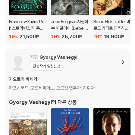
Francois-Xavier Rot
Jean Bregnac 사랑하
Bruno Helstroffer 바
h 스트라빈스키: 종달
는 아말리아 (Liebe A
로크 기타로 연주하는
새 (Stravinsky: Le R
malia...)
그레느랭: 프랑스 모음
19
21,500
19
25,700
19
19,900
%
%
%
원
원
원
ossignol)
곡 (L'Ame-Son)
지휘
Gyorgy Vashegyi
관심작가 알림신청
기오르기 바세기
하프시코드, 포르테피아노, 오르간 연주자, 지휘자
Gyorgy Vashegyi
의 다른 상품