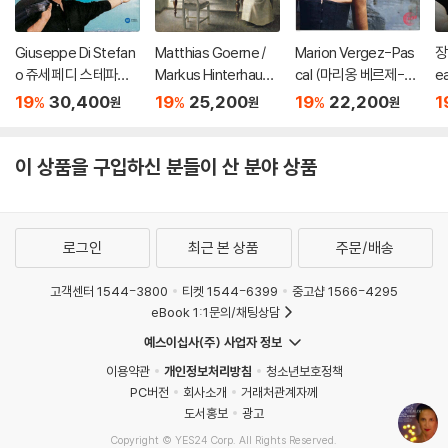
Giuseppe Di Stefan
Matthias Goerne /
Marion Vergez-Pas
장
o 쥬세페 디 스테파노
Markus Hinterhause
cal (마리옹 베르제-파
ea
가 부르는 나폴리 민요
r 슈만: 황혼 (가곡집)
스칼) - 사랑과 꽃 (Am
19
30,400
19
25,200
19
22,200
1
%
%
%
원
원
원
집 (Sings Neapolitan
(Schumann: Zwielic
or Y Flores)
Songs) [HQCD]
ht)
이 상품을 구입하신 분들이 산 분야 상품
로그인
최근 본 상품
주문/배송
고객센터 1544-3800
티켓 1544-6399
중고샵 1566-4295
eBook 1:1문의/채팅상담
예스이십사(주) 사업자 정보
이용약관
개인정보처리방침
청소년보호정책
PC버전
회사소개
거래처관계자께
도서홍보
광고
Copyright © YES24 Corp. All Rights Reserved.