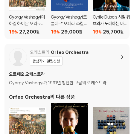
Gyorgy Vashegyi 미
Gyorgy Vashegyi 르
Cyrille Dubois 시릴 뒤
하엘 하이든: 오라토리
클레르: 오페라 '스킬라
브와가 노래하는 바로
오 '콘스탄티누스 1세의
와 글라우쿠스' (Leclai
크 시대 작품들 (Jouis
19
27,200
19
29,000
19
25,700
%
%
%
원
원
원
진군과 승리' (M.Hayd
r: Scylla et Glaucus)
sons De Nos Beaux
n: Kaiser Constatin F
Ans!)
eldzug und Sieg)
오케스트라
Orfeo Orchestra
관심작가 알림신청
오르페오 오케스트라
Gyorgy Vashegyi가 1991년 창단한 고음악 오케스트라
Orfeo Orchestra
의 다른 상품