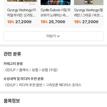
Gyorgy Vashegyi 미
Cyrille Dubois 시릴 뒤
Gyorgy Vashegyi 텔
하엘 하이든: 오라토리
브와가 노래하는 바로
레만 / 그라운 / 바흐:
오 '콘스탄티누스 1세의
크 시대 작품들 (Jouis
파스티초 수난곡 '에돔
19
27,200
19
25,700
19
27,200
%
%
%
원
원
원
진군과 승리' (M.Hayd
sons De Nos Beaux
에서 오는 이는 누구인
n: Kaiser Constatin F
Ans!)
가' (Teleman / Graun
더보기
eldzug und Sieg)
/ Bach: Passion Past
iccio Ca. 1750)
관련 분류
카테고리 분류
CD/LP
클래식
보컬
보컬 (수입)
수상내역 및 미디어 추천 분류
CD/LP
미디어 추천 음반
그라모폰 에디터스 초이스
품목정보