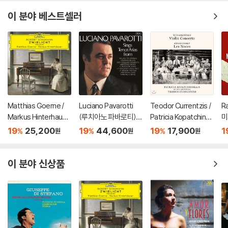
이 분야 베스트셀러
Matthias Goerne /
Luciano Pavarotti
Teodor Currentzis /
R
Markus Hinterhause
(루치아노 파바로티) -
Patricia Kopatchinsk
미
r 슈만: 황혼 (가곡집)
이탈리아 오페라 리마
aja 차이코프스키: 바이
ss
19
25,200
19
44,600
19
17,900
1
%
%
%
원
원
원
(Schumann: Zwielic
스터 (Tenor Arias Fr
올린 협주곡 / 스트라빈
3
ht)
om Italian Opera) [L
스키: 결혼 - 테오도르
P]
쿠렌치스
이 분야 신상품