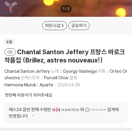
1
/
2
파트너샵
공유하기
수입
Chantal Santon Jeffery 프랑스 바로크
CD
작품집 (Brillez, astres nouveaux!)
Chantal Santon Jeffery
노래
Gyorgy Vashegyi
지휘
Orfeo Or
chestra
오케스트라
Purcell Choir
합창
Harmonia Mundi
/
Aparte
2020.04.28.
첫번째 리뷰어가 되어주세요
예스24 음반 판매 수량은
와
집계에
반영됩니다.