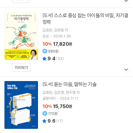
스스로 중심 잡는 아이들의 비밀, 자기결
[도서]
정력
김효원
김현웅
저
심심
2026.1.30.
10
17,820
%
원
990원
9.4
(
33
)
미리보기
듣는 마음, 말하는 기술
[도서]
김효원
김은영
정두영
저
글항아리
2024.11.11.
10
15,750
%
원
170원
9.6
(
17
)