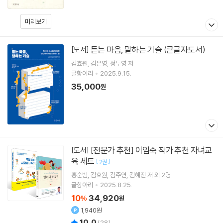
미리보기
듣는 마음, 말하는 기술 (큰글자도서)
[도서]
김효원
김은영
정두영
저
글항아리
2025.9.15.
35,000
원
[전문가 추천] 이임숙 작가 추천 자녀교
[도서]
육 세트
[
]
2권
홍순범
김효원
김주연
김혜진
저 외 2명
글항아리
2025.8.25.
10
34,920
%
원
1,940원
10.0
(
28
)