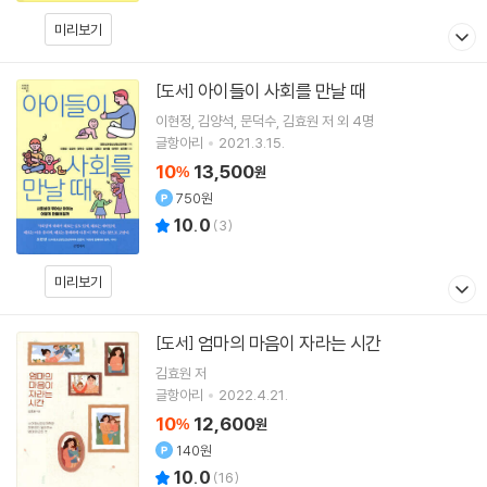
미리보기
아이들이 사회를 만날 때
[도서]
이현정
김양석
문덕수
김효원
저 외 4명
글항아리
2021.3.15.
10
13,500
%
원
750원
10.0
(
3
)
미리보기
엄마의 마음이 자라는 시간
[도서]
김효원
저
글항아리
2022.4.21.
10
12,600
%
원
140원
10.0
(
16
)