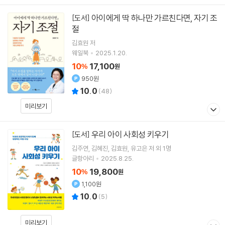
아이에게 딱 하나만 가르친다면, 자기 조
[도서]
절
김효원
저
웨일북
2025.1.20.
10
17,100
%
원
950원
10.0
(
48
)
미리보기
우리 아이 사회성 키우기
[도서]
김주연
김혜진
김효원
유고은
저 외 1명
글항아리
2025.8.25.
10
19,800
%
원
1,100원
10.0
(
5
)
미리보기