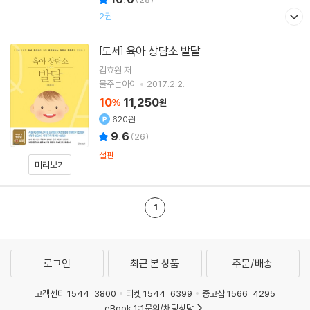
2권
육아 상담소 발달
[도서]
김효원
저
물주는아이
2017.2.2.
10
11,250
%
원
620원
9.6
(
26
)
절판
미리보기
1
로그인
최근 본 상품
주문/배송
고객센터 1544-3800
티켓 1544-6399
중고샵 1566-4295
eBook 1:1문의/채팅상담