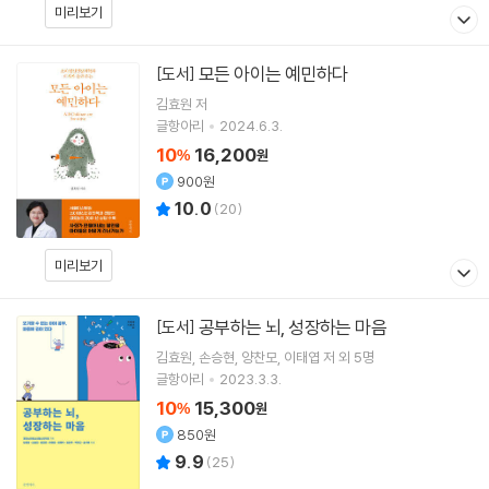
미리보기
모든 아이는 예민하다
[도서]
김효원
저
글항아리
2024.6.3.
10
16,200
%
원
900원
10.0
(
20
)
미리보기
공부하는 뇌, 성장하는 마음
[도서]
김효원
손승현
양찬모
이태엽
저 외 5명
글항아리
2023.3.3.
10
15,300
%
원
850원
9.9
(
25
)