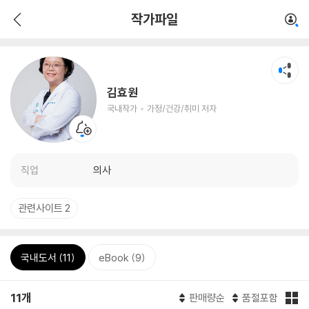
작가파일
김효원
국내작가
가정/건강/취미 저자
직업
의사
관련사이트 2
국내도서 (11)
eBook (9)
11개
판매량순
품절포함